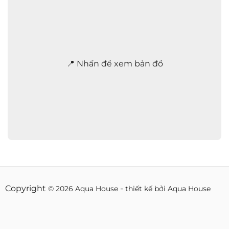
h
2
4
/
7
*
📍 Nhấn để xem bản đồ
Copyright
-
© 2026 Aqua House
thiết kế bởi Aqua House