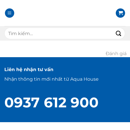
B
ỏ
q
u
T
a
ì
n
m
ộ
k
Đánh giá
i
i
d
ế
u
Liên hệ nhận tư vấn
m
n
:
Nhận thông tin mới nhất từ Aqua House
g
0937 612 900