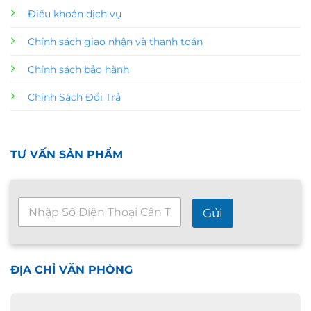
Điều khoản dịch vụ
Chính sách giao nhận và thanh toán
Chính sách bảo hành
Chính Sách Đổi Trả
TƯ VẤN SẢN PHẨM
T
Gửi
ư
v
ấ
n
n
ĐỊA CHỈ VĂN PHÒNG
h
a
n