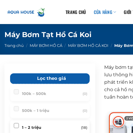
B
ỏ
TRANG CHỦ
CỬA HÀNG
GIỚI
q
u
a
Máy Bơm Tạt Hồ Cá Koi
n
Trang chủ
/
MÁY BƠM HỒ CÁ
/
MÁY BƠM HỒ CÁ KOI
/
Máy Bơm 
ộ
i
d
Máy bơm tạt
u
lưu thông hi
n
Lọc theo giá
phát triển k
g
cho cả hồ ng
100k – 500k
(0)
tuần hoàn tố
500k – 1 triệu
(0)
2 VI
1 – 2 triệu
(18)