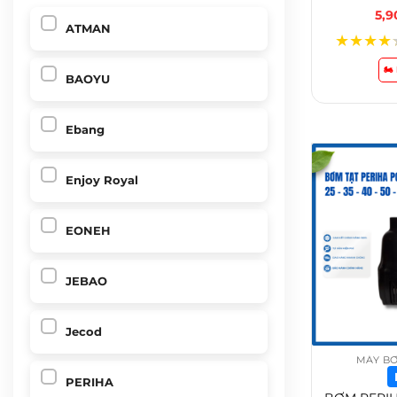
5,
ATMAN
★
★
★
★
🏍
BAOYU
Ebang
Enjoy Royal
EONEH
JEBAO
Jecod
MÁY BƠ
PERIHA