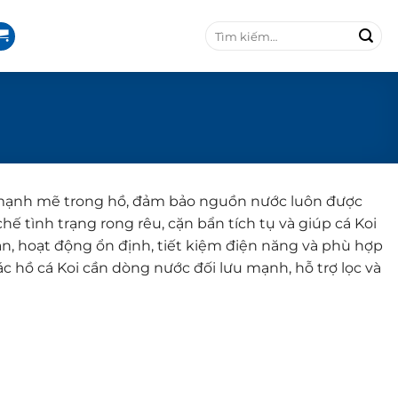
T
ì
m
k
i
ế
m
:
y mạnh mẽ trong hồ, đảm bảo nguồn nước luôn được
hế tình trạng rong rêu, cặn bẩn tích tụ và giúp cá Koi
hắn, hoạt động ổn định, tiết kiệm điện năng và phù hợp
các hồ cá Koi cần dòng nước đối lưu mạnh, hỗ trợ lọc và