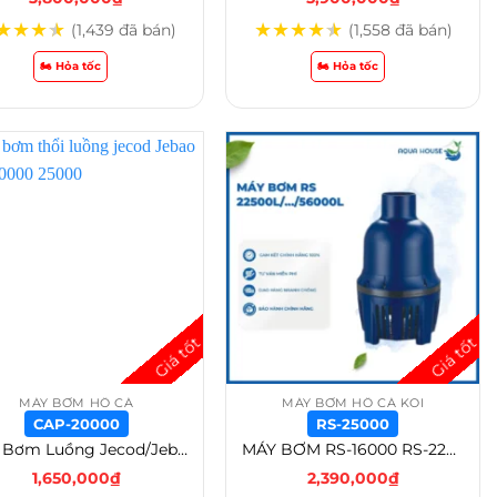
★
★
★
★
★
★
★
★
★
(1,439 đã bán)
(1,558 đã bán)
🏍️ Hỏa tốc
🏍️ Hỏa tốc
MÁY BƠM HỒ CÁ
MÁY BƠM HỒ CÁ KOI
CAP-20000
RS-25000
Máy Bơm Luồng Jecod/Jebao CAP (20.000L – 60.000L) Thế Hệ Mới – CAP-20000
MÁY BƠM RS-16000 RS-22500L | RS-25000L | RS-36000L | RS-40000L | RS-46000L | RS-56000L TẠT ĐỨNG CẤP NƯỚC CHO BỘ LỌC AO HỒ CÁ – RS-25000
1,650,000
₫
2,390,000
₫