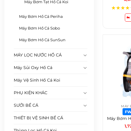
Máy Bơm Tạt Hồ Cá Koi
★
★
★
★
Máy Bơm Hồ Cá Periha
🏍
Máy Bơm Hồ Cá Sobo
Máy Bơm Hồ Cá SunSun
MÁY LỌC NƯỚC HỒ CÁ
Máy Sủi Oxy Hồ Cá
Máy Vệ Sinh Hồ Cá Koi
PHỤ KIỆN KHÁC
SƯỞI BỂ CÁ
MÁY 
FW
THIẾT BỊ VỆ SINH BỂ CÁ
1,
Thùng Lọc Hồ Cá Koi