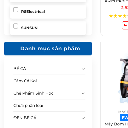
2,
RSElectrical
★
★
★
★
🏍
SUNSUN
Danh mục sản phẩm
BỂ CÁ
Cám Cá Koi
Chế Phẩm Sinh Học
Chưa phân loại
MÁY 
FW
ĐÈN BỂ CÁ