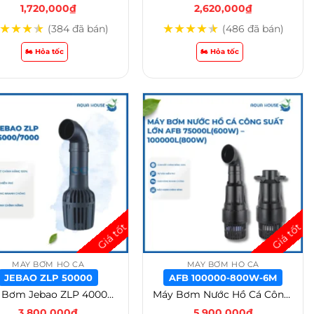
1,720,000
₫
2,620,000
₫
★
★
★
★
★
★
★
★
★
(384 đã bán)
(486 đã bán)
🏍️ Hỏa tốc
🏍️ Hỏa tốc
MÁY BƠM HỒ CÁ
MÁY BƠM HỒ CÁ
JEBAO ZLP 50000
AFB 100000-800W-6M
Máy Bơm Jebao ZLP 40000 / 50000 / 60000/ 70000 – Jebao ZLP 50000
Máy Bơm Nước Hồ Cá Công Suất Lớn AFB 75000L(600W) – 100000L(800W) – AFB 100000-800W-6M
3,800,000
₫
5,900,000
₫