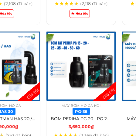
★
★
★
★
★
★
★
(2,108 đã bán)
(2,118 đã bán)
️ Hỏa tốc
🏍️ Hỏa tốc
BƠM HỒ CÁ
MÁY BƠM HỒ CÁ KOI
HAS 30
PG-35
Máy Bơm ATMAN HAS 20 / HAS 25 / HAS 30 / HAS 35 MÁY BƠM HỒ CÁ KOI THÁC NƯỚC TẠT ĐỨNG – HAS 30
BƠM PERIHA PG 20 | PG 25 | PG 35 | PG 40 | PG 50 | PG 60 SIÊU TIẾT KIỆM ĐIỆN BƠM TẠT TẠO LUỒNG CẤP LỌC NƯỚC 3 CHẾ ĐỘ – PG-35
690,000
₫
3,650,000
₫
★
★
★
★
★
★
★
(752 đã bán)
(2,366 đã bán)