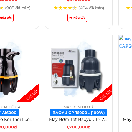
★
★
★
★
★
★
★
(905 đã bán)
(404 đã bán)
️ Hỏa tốc
🏍️ Hỏa tốc
BƠM HỒ CÁ
MÁY BƠM HỒ CÁ
-A16000
BAOYU GP 16000L (100W)
Máy Bơm Hồ Koi Thổi Luồng Ebang FW 12000 / 16000 / 22000 / 26000 / 35000 / 40000 / 45000 / 55000 – FW-A16000
Máy Bơm Tạt Baoyu GP-12000-16000-22000-26000-35000-40000-45000-55000 – Baoyu GP 16000L (100w)
720,000
₫
1,700,000
₫