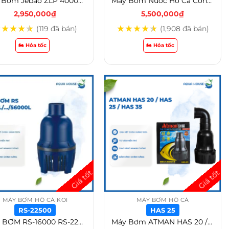
Máy Bơm Jebao ZLP 40000 / 50000 / 60000/ 70000 – Jebao ZLP 40000
Máy Bơm Nước Hồ Cá Công Suất Lớn AFB 75000L(600W) – 100000L(800W) – AFB 75000-600W-6M
2,950,000
₫
5,500,000
₫
★
★
★
★
★
★
★
★
★
★
(119 đã bán)
(1,908 đã bán)
🏍️ Hỏa tốc
🏍️ Hỏa tốc
MÁY BƠM HỒ CÁ KOI
MÁY BƠM HỒ CÁ
RS-22500
HAS 25
MÁY BƠM RS-16000 RS-22500L | RS-25000L | RS-36000L | RS-40000L | RS-46000L | RS-56000L TẠT ĐỨNG CẤP NƯỚC CHO BỘ LỌC AO HỒ CÁ – RS-22500
Máy Bơm ATMAN HAS 20 / HAS 25 / HAS 30 / HAS 35 MÁY BƠM HỒ CÁ KOI THÁC NƯỚC TẠT ĐỨNG – HAS 25