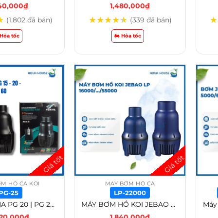
540,000
₫
1,480,000
₫
★
★
★
★
★
★
★
(1,802 đã bán)
(339 đã bán)
️ Hỏa tốc
🏍️ Hỏa tốc
M HỒ CÁ KOI
MÁY BƠM HỒ CÁ
PG-25
LP-22000
BƠM PERIHA PG 20 | PG 25 | PG 35 | PG 40 | PG 50 | PG 60 SIÊU TIẾT KIỆM ĐIỆN BƠM TẠT TẠO LUỒNG CẤP LỌC NƯỚC 3 CHẾ ĐỘ – PG-25
MÁY BƠM HỒ KOI JEBAO LP 16000 – LP 55000 – LP-22000
020,000
₫
1,840,000
₫