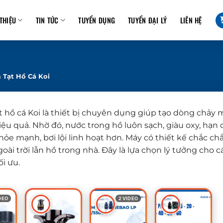
 THIỆU
TIN TỨC
TUYỂN DỤNG
TUYỂN ĐẠI LÝ
LIÊN HỆ
Tạt Hồ Cá Koi
 hồ cá Koi là thiết bị chuyên dụng giúp tạo dòng chả
ệu quả. Nhờ đó, nước trong hồ luôn sạch, giàu oxy, hạn c
hỏe mạnh, bơi lội linh hoạt hơn. Máy có thiết kế chắc c
oài trời lẫn hồ trong nhà. Đây là lựa chọn lý tưởng cho 
i ưu.
DEO
2 VIDEO