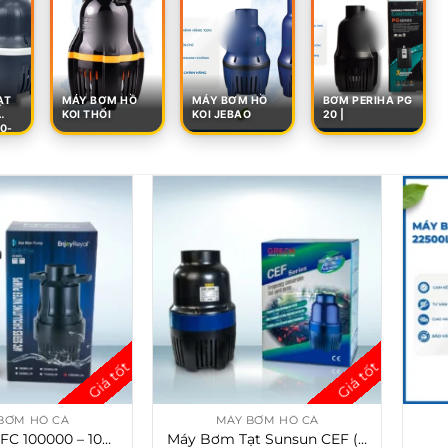
ẠT
MÁY BƠM HỒ
MÁY BƠM HỒ
BƠM PERIHA PG
KOI THỔI
KOI JEBAO
20 |
0-
00-
00-
00
BƠM HỒ CÁ
MÁY BƠM HỒ CÁ
Máy Bơm AFC 100000 – 100 Khối 550W – 6M – Bơm Tạt Tạo Luồng Hồ Cá Koi
Máy Bơm Tạt Sunsun CEF (16.000 50.000) – Tạo Luồng Mạnh Cho Hồ Cá Koi