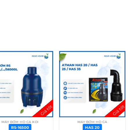
MÁY BƠM HỒ CÁ KOI
MÁY BƠM HỒ CÁ
RS-16500
HAS 20