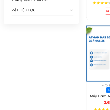
★
★
★
★
VẬT LIỆU LỌC
🏍
MÁY 
2,
★
★
★
★