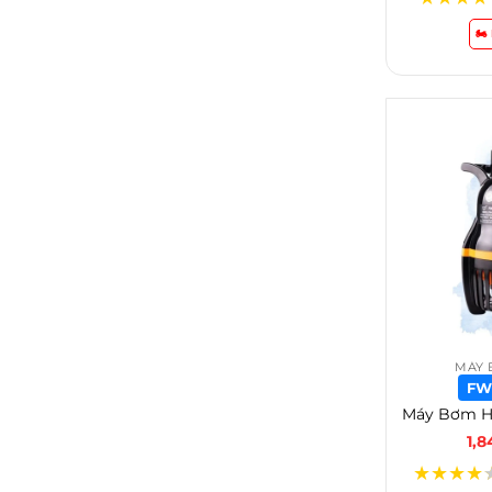
🏍
MÁY 
FW
1,
★
★
★
★