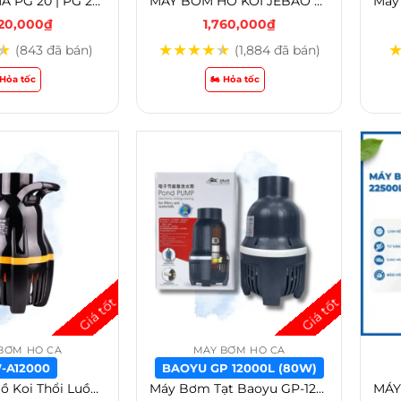
BƠM PERIHA PG 20 | PG 25 | PG 35 | PG 40 | PG 50 | PG 60 SIÊU TIẾT KIỆM ĐIỆN BƠM TẠT TẠO LUỒNG CẤP LỌC NƯỚC 3 CHẾ ĐỘ – PG-20
MÁY BƠM HỒ KOI JEBAO LP 16000 – LP 55000 – LP-16000
820,000
₫
1,760,000
₫
★
★
★
★
★
★
(843 đã bán)
(1,884 đã bán)
️ Hỏa tốc
🏍️ Hỏa tốc
BƠM HỒ CÁ
MÁY BƠM HỒ CÁ
-A12000
BAOYU GP 12000L (80W)
Máy Bơm Hồ Koi Thổi Luồng Ebang FW 12000 / 16000 / 22000 / 26000 / 35000 / 40000 / 45000 / 55000 – FW-A12000
Máy Bơm Tạt Baoyu GP-12000-16000-22000-26000-35000-40000-45000-55000 – Baoyu GP 12000L (80w)