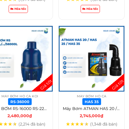
🏍️ Hỏa tốc
🏍️ Hỏa tốc
MÁY BƠM HỒ CÁ KOI
MÁY BƠM HỒ CÁ
RS-36000
HAS 35
MÁY BƠM RS-16000 RS-22500L | RS-25000L | RS-36000L | RS-40000L | RS-46000L | RS-56000L TẠT ĐỨNG CẤP NƯỚC CHO BỘ LỌC AO HỒ CÁ – RS-36000
Máy Bơm ATMAN HAS 20 / HAS 25 / HAS 30 / HAS 35 MÁY BƠM HỒ CÁ KOI THÁC NƯỚC TẠT ĐỨNG – HAS 35
2,480,000
₫
2,745,000
₫
★
★
★
★
★
★
★
★
★
(2,214 đã bán)
(1,348 đã bán)