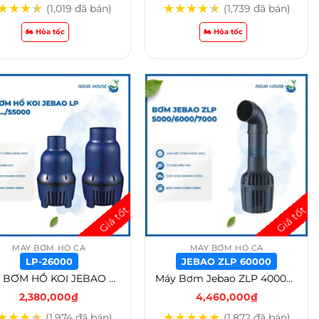
★
★
★
★
★
★
★
★
★
(1,019 đã bán)
(1,739 đã bán)
🏍️ Hỏa tốc
🏍️ Hỏa tốc
MÁY BƠM HỒ CÁ
MÁY BƠM HỒ CÁ
LP-26000
JEBAO ZLP 60000
MÁY BƠM HỒ KOI JEBAO LP 16000 – LP 55000 – LP-26000
Máy Bơm Jebao ZLP 40000 / 50000 / 60000/ 70000 – Jebao ZLP 60000
2,380,000
₫
4,460,000
₫
★
★
★
★
★
★
★
★
★
(1,974 đã bán)
(1,872 đã bán)