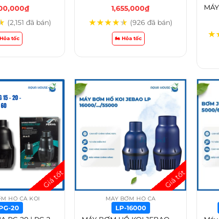
900,000
₫
1,655,000
₫
★
★
★
★
★
★
(2,151 đã bán)
(926 đã bán)
★
️ Hỏa tốc
🏍️ Hỏa tốc
M HỒ CÁ KOI
MÁY BƠM HỒ CÁ
PG-20
LP-16000