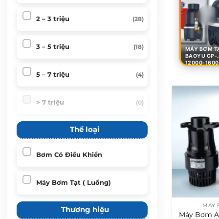
2 – 3 triệu
(28)
3 – 5 triệu
(18)
MÁY BƠM T
BAOYU GP-
12000-1600
22000-260
5 – 7 triệu
(4)
35000-400
45000-550
> 7 triệu
(0)
Thể loại
Bơm Có Điều Khiển
Máy Bơm Tạt ( Luồng)
MÁY 
Thương hiệu