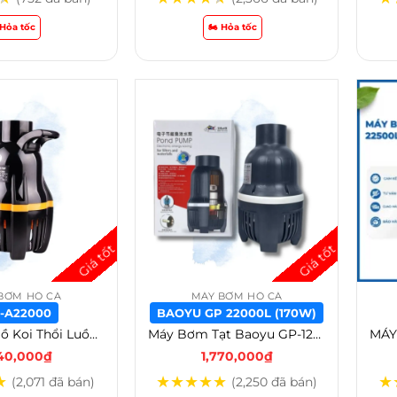
️ Hỏa tốc
🏍️ Hỏa tốc
BƠM HỒ CÁ
MÁY BƠM HỒ CÁ
-A22000
BAOYU GP 22000L (170W)
Máy Bơm Hồ Koi Thổi Luồng Ebang FW 12000 / 16000 / 22000 / 26000 / 35000 / 40000 / 45000 / 55000 – FW-A22000
Máy Bơm Tạt Baoyu GP-12000-16000-22000-26000-35000-40000-45000-55000 – Baoyu GP 22000L (170w)
840,000
₫
1,770,000
₫
★
★
★
★
★
★
★
(2,071 đã bán)
(2,250 đã bán)