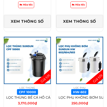
🏍️ Hỏa tốc
🏍️ Hỏa tốc
XEM THÔNG SỐ
XEM THÔNG SỐ
LỌC THÙNG
LỌC PHỤ
CPF 10000
HW-602
LỌC THÙNG BỂ CÁ HỒ CÁ KOI SUNSUN CPF 10000/CPF 15000/ CPF 20000/ CPF 30000 – CPF 10000
LỌC PHỤ KHÔNG BƠM SUNSUN HW 602/HW 604/HW 603 – HW-602
3,170,000
₫
250,000
₫