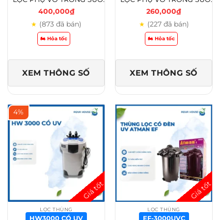
400,000
₫
260,000
₫
(873 đã bán)
(227 đã bán)
★
★
🏍️ Hỏa tốc
🏍️ Hỏa tốc
XEM THÔNG SỐ
XEM THÔNG SỐ
4%
LỌC THÙNG
LỌC THÙNG
HW3000 CÓ UV
EF-3000UVC