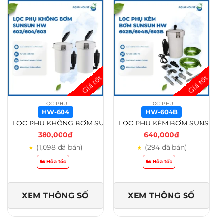
LỌC PHỤ
LỌC PHỤ
HW-604
HW-604B
LỌC PHỤ KHÔNG BƠM SUNSUN HW 602/HW 604/HW 603 – HW-604
LỌC PHỤ KÈM BƠM SUNSUN HW 602B/HW 604B/HW 603B – HW-604B
380,000
₫
640,000
₫
(1,098 đã bán)
(294 đã bán)
★
★
🏍️ Hỏa tốc
🏍️ Hỏa tốc
XEM THÔNG SỐ
XEM THÔNG SỐ