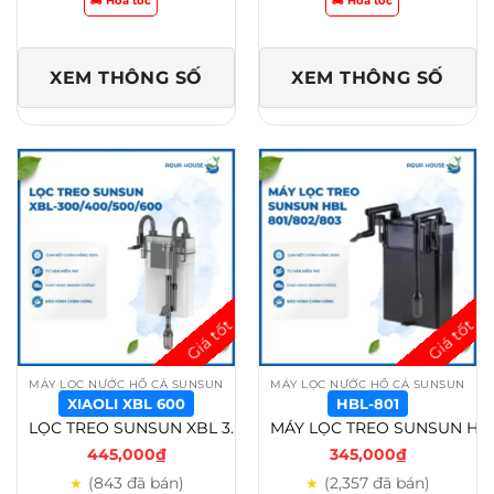
🏍️ Hỏa tốc
🏍️ Hỏa tốc
XEM THÔNG SỐ
XEM THÔNG SỐ
MÁY LỌC NƯỚC HỒ CÁ SUNSUN
MÁY LỌC NƯỚC HỒ CÁ SUNSUN
XIAOLI XBL 600
HBL-801
LỌC TREO SUNSUN XBL 300/XBL 400/XBL 500/XBL 600 – Xiaoli XBL 600
MÁY LỌC TREO SUNSUN HBL 801/HBL 802/HBL 803 CHO HỒ CÁ CẢNH THỦY SINH – HBL-801
445,000
₫
345,000
₫
(843 đã bán)
(2,357 đã bán)
★
★