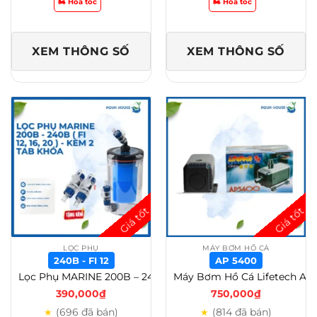
🏍️ Hỏa tốc
🏍️ Hỏa tốc
XEM THÔNG SỐ
XEM THÔNG SỐ
LỌC PHỤ
MÁY BƠM HỒ CÁ
240B - FI 12
AP 5400
Lọc Phụ MARINE 200B – 240B ( Fi 12, 16, 20 ) – Kèm 2 tab khóa – 240B, Fi 12
Máy Bơm Hồ Cá Lifetech AP (AP 3500 – AP 5800) – AP 5400
390,000
₫
750,000
₫
(696 đã bán)
(814 đã bán)
★
★