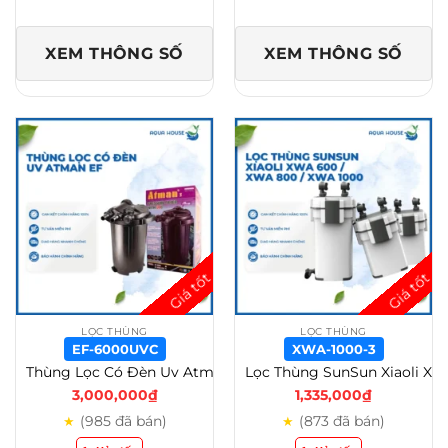
XEM THÔNG SỐ
XEM THÔNG SỐ
LỌC THÙNG
LỌC THÙNG
EF-6000UVC
XWA-1000-3
Thùng Lọc Có Đèn Uv Atman Ef 3000uv/Ef 6000uvc – EF-6000UVC
Lọc Thùng SunSun Xiaoli XWA 600 / XWA 800 / XWA 1000 Cao Cấp – Lọc Thùng Tích Hợp Lọc Váng Và Van Xả Đáy – XWA-1000-3
3,000,000
₫
1,335,000
₫
(985 đã bán)
(873 đã bán)
★
★