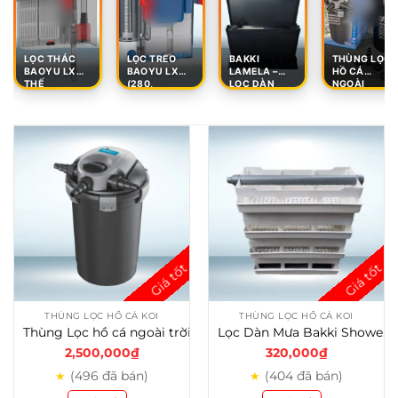
LỌC THÁC
LỌC TREO
BAKKI
THÙNG LỌC
BAOYU LX
BAOYU LX
LAMELA –
HỒ CÁ
THẾ
(280,
LỌC DÀN
NGOÀI
THÙNG LỌC HỒ CÁ KOI
THÙNG LỌC HỒ CÁ KOI
Thùng Lọc hồ cá ngoài trời Hailea QF 25-11
Lọc Dàn Mưa Bakki Shower Nhựa Cho Hồ Cá
2,500,000
₫
320,000
₫
(496 đã bán)
(404 đã bán)
★
★