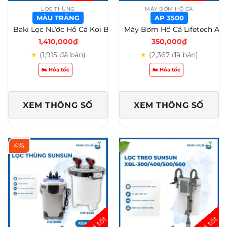
LỌC THÙNG
MÁY BƠM HỒ CÁ
MÀU TRẮNG
AP 3500
Baki Lọc Nước Hồ Cá Koi Bằng Nhựa Composite 65-85cm 3-4-5 Tầng – Màu Trắng
Máy Bơm Hồ Cá Lifetech AP (AP 3500 – AP 5800) – AP 3500
1,410,000
₫
350,000
₫
(1,915 đã bán)
(2,367 đã bán)
★
★
🏍️ Hỏa tốc
🏍️ Hỏa tốc
XEM THÔNG SỐ
XEM THÔNG SỐ
4%