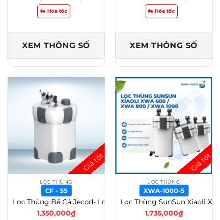
🏍️ Hỏa tốc
🏍️ Hỏa tốc
XEM THÔNG SỐ
XEM THÔNG SỐ
LỌC THÙNG
LỌC THÙNG
CF - 55
XWA-1000-5
Lọc Thùng Bể Cá Jecod- Lọc Nước Hiệu Quả – Có UV – CF – 55
Lọc Thùng SunSun Xiaoli XWA 600 / XWA 800 / XWA 1000 Cao Cấp – Lọc Thùng Tích Hợp Lọc Váng Và Van Xả Đáy – XWA-1000-5
1,350,000
₫
1,735,000
₫