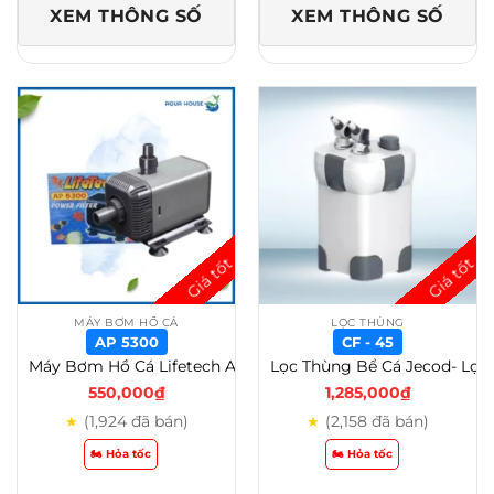
XEM THÔNG SỐ
XEM THÔNG SỐ
MÁY BƠM HỒ CÁ
LỌC THÙNG
AP 5300
CF - 45
Máy Bơm Hồ Cá Lifetech AP (AP 3500 – AP 5800) – AP 5300
Lọc Thùng Bể Cá Jecod- Lọc Nước Hiệu Quả – Có UV – CF – 45
550,000
₫
1,285,000
₫
(1,924 đã bán)
(2,158 đã bán)
★
★
🏍️ Hỏa tốc
🏍️ Hỏa tốc