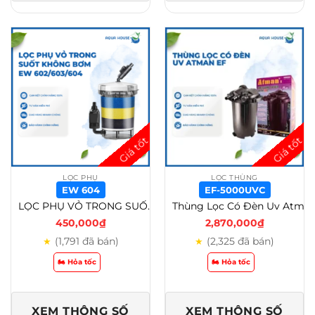
LỌC PHỤ
LỌC THÙNG
EW 604
EF-5000UVC
LỌC PHỤ VỎ TRONG SUỐT KHÔNG BƠM SUNSUN EW 602/EW 603/EW 604 – EW 604
Thùng Lọc Có Đèn Uv Atman Ef 3000uv/Ef 6000uvc – EF-5000UVC
450,000
₫
2,870,000
₫
(1,791 đã bán)
(2,325 đã bán)
★
★
🏍️ Hỏa tốc
🏍️ Hỏa tốc
XEM THÔNG SỐ
XEM THÔNG SỐ