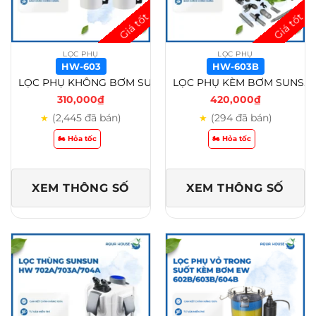
LỌC PHỤ
LỌC PHỤ
HW-603
HW-603B
LỌC PHỤ KHÔNG BƠM SUNSUN HW 602/HW 604/HW 603 – HW-603
LỌC PHỤ KÈM BƠM SUNSUN HW 602B/HW 604B/HW 603B – HW-603B
310,000
₫
420,000
₫
(2,445 đã bán)
(294 đã bán)
★
★
🏍️ Hỏa tốc
🏍️ Hỏa tốc
XEM THÔNG SỐ
XEM THÔNG SỐ