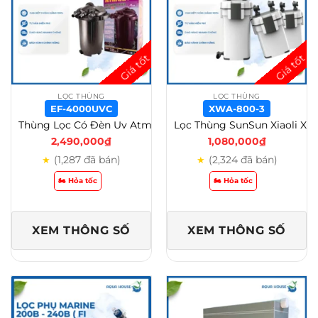
0
₫
.
LỌC THÙNG
LỌC THÙNG
EF-4000UVC
XWA-800-3
Thùng Lọc Có Đèn Uv Atman Ef 3000uv/Ef 6000uvc – EF-4000UVC
Lọc Thùng SunSun Xiaoli XWA 600 / XWA 800 / XWA 1000 Cao Cấp – Lọc Thùng Tích Hợp Lọc Váng Và Van Xả Đáy – XWA-800-3
2,490,000
₫
1,080,000
₫
(1,287 đã bán)
(2,324 đã bán)
★
★
🏍️ Hỏa tốc
🏍️ Hỏa tốc
XEM THÔNG SỐ
XEM THÔNG SỐ