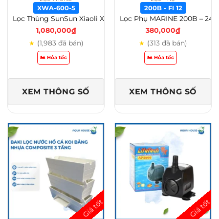
XWA-600-5
200B - FI 12
Lọc Thùng SunSun Xiaoli XWA 600 / XWA 800 / XWA 1000 Cao Cấp – Lọc Thùng Tích Hợp Lọc Váng Và Van Xả Đáy – XWA-600-5
Lọc Phụ MARINE 200B – 240B ( Fi 12, 16, 20 ) – Kèm 2 tab khóa – 200B, Fi 12
1,080,000
₫
380,000
₫
(1,983 đã bán)
(313 đã bán)
★
★
🏍️ Hỏa tốc
🏍️ Hỏa tốc
XEM THÔNG SỐ
XEM THÔNG SỐ