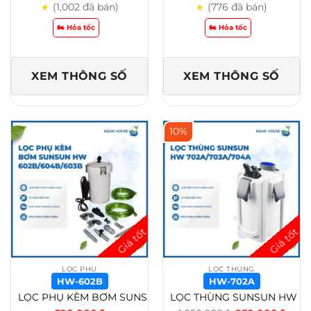
(1,002 đã bán)
(776 đã bán)
★
★
🏍️ Hỏa tốc
🏍️ Hỏa tốc
XEM THÔNG SỐ
XEM THÔNG SỐ
10%
LỌC PHỤ
LỌC THÙNG
HW-602B
HW-702A
LỌC PHỤ KÈM BƠM SUNSUN HW 602B/HW 604B/HW 603B – HW-602B
LỌC THÙNG SUNSUN HW 702A/HW 703A/HW 704A CHO HỒ CÁ CẢNH, THỦY SINH – HW-702A