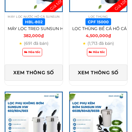
MÁY LỌC NƯỚC HỒ CÁ SUNSUN
LỌC THÙNG
HBL-802
CPF 15000
MÁY LỌC TREO SUNSUN HBL 801/HBL 802/HBL 803 CHO HỒ CÁ CẢNH THỦY SINH – HBL-802
LỌC THÙNG BỂ CÁ HỒ CÁ KOI SUNSUN CPF 10000/CPF 15000/ CPF 20000/ CPF 30000 – CPF 15000
382,000
₫
4,500,000
₫
(691 đã bán)
(1,713 đã bán)
★
★
🏍️ Hỏa tốc
🏍️ Hỏa tốc
XEM THÔNG SỐ
XEM THÔNG SỐ