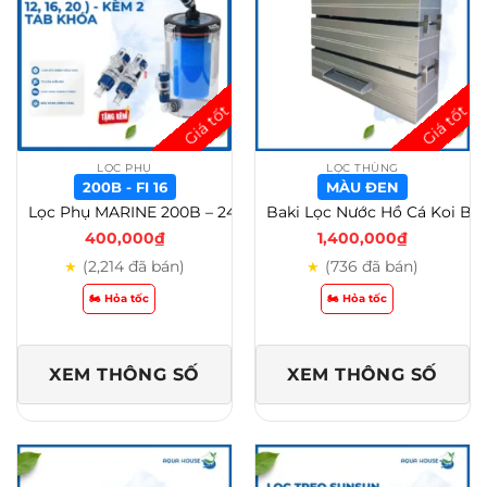
LỌC PHỤ
LỌC THÙNG
200B - FI 16
MÀU ĐEN
Lọc Phụ MARINE 200B – 240B ( Fi 12, 16, 20 ) – Kèm 2 tab khóa – 200B, Fi 16
Baki Lọc Nước Hồ Cá Koi Bằng Nhựa Composite 65-85cm 3-4-5 Tầng – Màu Đen
400,000
₫
1,400,000
₫
(2,214 đã bán)
(736 đã bán)
★
★
🏍️ Hỏa tốc
🏍️ Hỏa tốc
XEM THÔNG SỐ
XEM THÔNG SỐ