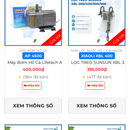
MÁY BƠM HỒ CÁ
MÁY LỌC NƯỚC HỒ CÁ SUNSUN
AP 4500
XIAOLI XBL 400
Máy Bơm Hồ Cá Lifetech AP (AP 3500 – AP 5800) – AP 4500
LỌC TREO SUNSUN XBL 300/XBL 400/XBL 500/XBL 600 – Xiaoli XBL 400
400,000
₫
355,000
₫
(984 đã bán)
(477 đã bán)
★
★
🏍️ Hỏa tốc
🏍️ Hỏa tốc
XEM THÔNG SỐ
XEM THÔNG SỐ