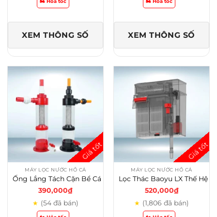
🏍️ Hỏa tốc
🏍️ Hỏa tốc
XEM THÔNG SỐ
XEM THÔNG SỐ
MÁY LỌC NƯỚC HỒ CÁ
MÁY LỌC NƯỚC HỒ CÁ
Ống Lắng Tách Cặn Bể Cá – Giải Pháp Lọc Thô Hiệu Quả Cho Bể Cá
Lọc Thác Baoyu LX Thế Hệ Mới – Tích Hợp Tách Phân, Dàn Mưa Và Khoang Lọc Dung Tích Lớn
390,000
₫
520,000
₫
(54 đã bán)
(1,806 đã bán)
★
★