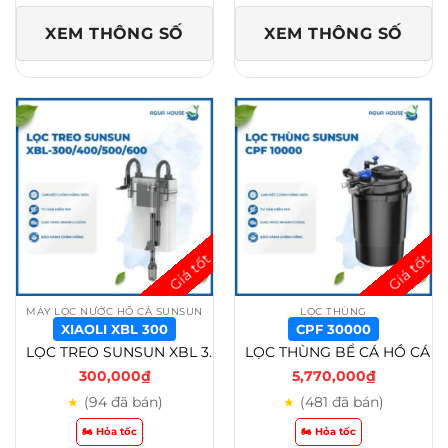
XEM THÔNG SỐ
XEM THÔNG SỐ
MÁY LỌC NƯỚC HỒ CÁ SUNSUN
LỌC THÙNG
XIAOLI XBL 300
CPF 30000
LỌC TREO SUNSUN XBL 300/XBL 400/XBL 500/XBL 600 – Xiaoli XBL 300
LỌC THÙNG BỂ CÁ HỒ CÁ KOI SUNSUN CPF 10000/CPF 15000/ CPF 20000/ CPF 30000 – CPF 30000
300,000
₫
5,770,000
₫
(94 đã bán)
(481 đã bán)
★
★
🏍️ Hỏa tốc
🏍️ Hỏa tốc