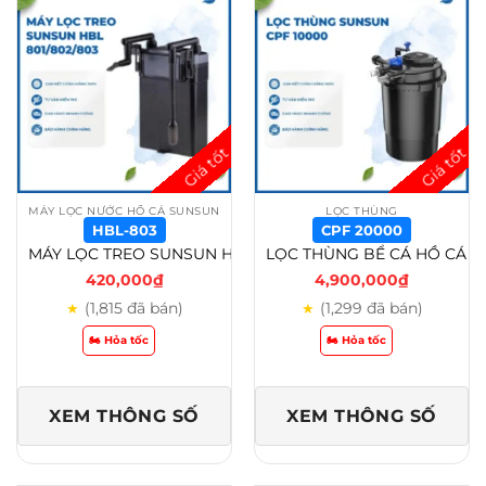
MÁY LỌC NƯỚC HỒ CÁ SUNSUN
LỌC THÙNG
HBL-803
CPF 20000
MÁY LỌC TREO SUNSUN HBL 801/HBL 802/HBL 803 CHO HỒ CÁ CẢNH THỦY SINH – HBL-803
LỌC THÙNG BỂ CÁ HỒ CÁ KOI SUNSUN CPF 10000/CPF 15000/ CPF 20000/ CPF 30000 – CPF 20000
420,000
₫
4,900,000
₫
(1,815 đã bán)
(1,299 đã bán)
★
★
🏍️ Hỏa tốc
🏍️ Hỏa tốc
XEM THÔNG SỐ
XEM THÔNG SỐ