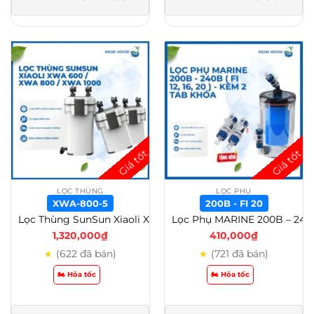
LỌC THÙNG
LỌC PHỤ
XWA-800-5
200B - FI 20
Lọc Thùng SunSun Xiaoli XWA 600 / XWA 800 / XWA 1000 Cao Cấp – Lọc Thùng Tích Hợp Lọc Váng Và Van Xả Đáy – XWA-800-5
Lọc Phụ MARINE 200B – 240B ( Fi 12, 16, 20 ) – Kèm 2 tab khóa – 200B, Fi 20
1,320,000
₫
410,000
₫
(622 đã bán)
(721 đã bán)
★
★
🏍️ Hỏa tốc
🏍️ Hỏa tốc