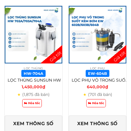
LỌC THÙNG
LỌC PHỤ
HW-704A
EW-604B
LỌC THÙNG SUNSUN HW 702A/HW 703A/HW 704A CHO HỒ CÁ CẢNH, THỦY SINH – HW-704A
LỌC PHỤ VỎ TRONG SUỐT KÈM BƠM EW 602B/ EW 603B/ EW 604B – EW-604B
1,450,000
₫
640,000
₫
(1,875 đã bán)
(701 đã bán)
★
★
🏍️ Hỏa tốc
🏍️ Hỏa tốc
XEM THÔNG SỐ
XEM THÔNG SỐ