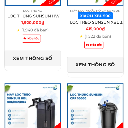
LỌC THÙNG
MÁY LỌC NƯỚC HỒ CÁ SUNSUN
LỌC THÙNG SUNSUN HW 3000 – HW 5000 KÈM ĐÈN UV DIỆT KHUẨN 6 CHẾ ĐỘ ĐIỀU KHIỂN
XIAOLI XBL 500
LỌC TREO SUNSUN XBL 300/XBL 400/XBL 500/XBL 600 – Xiaoli XBL 500
1,920,000
₫
415,000
₫
(1,940 đã bán)
★
(1,522 đã bán)
★
🏍️ Hỏa tốc
🏍️ Hỏa tốc
XEM THÔNG SỐ
XEM THÔNG SỐ