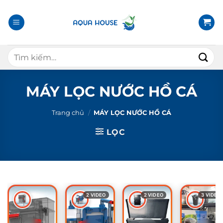
B
ỏ
q
u
T
a
ì
n
m
ộ
k
MÁY LỌC NƯỚC HỒ CÁ
i
i
d
ế
Trang chủ
/
MÁY LỌC NƯỚC HỒ CÁ
u
m
n
LỌC
:
g
2 VIDEO
2 VIDEO
3 VIDEO