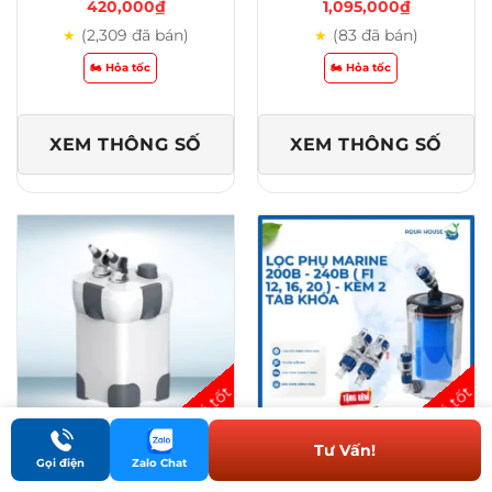
420,000
₫
1,095,000
₫
(2,309 đã bán)
(83 đã bán)
★
★
🏍️ Hỏa tốc
🏍️ Hỏa tốc
XEM THÔNG SỐ
XEM THÔNG SỐ
Tư Vấn!
LỌC THÙNG
LỌC PHỤ
Gọi điện
Zalo Chat
ACF - 20U
240B - FI 20