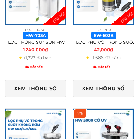
LỌC THÙNG
LỌC PHỤ
HW-703A
EW-603B
LỌC THÙNG SUNSUN HW 702A/HW 703A/HW 704A CHO HỒ CÁ CẢNH, THỦY SINH – HW-703A
LỌC PHỤ VỎ TRONG SUỐT KÈM BƠM EW 602B/ EW 603B/ EW 604B – EW-603B
1,240,000
₫
42,000
₫
(1,222 đã bán)
(1,686 đã bán)
★
★
🏍️ Hỏa tốc
🏍️ Hỏa tốc
XEM THÔNG SỐ
XEM THÔNG SỐ
4%