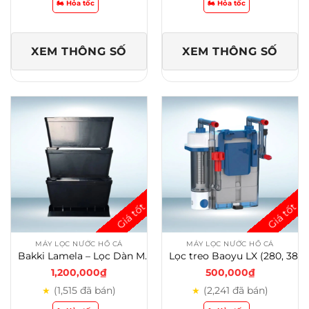
🏍️ Hỏa tốc
🏍️ Hỏa tốc
XEM THÔNG SỐ
XEM THÔNG SỐ
MÁY LỌC NƯỚC HỒ CÁ
MÁY LỌC NƯỚC HỒ CÁ
Bakki Lamela – Lọc Dàn Mưa Hồ Cá Cảnh & Hồ Koi
Lọc treo Baoyu LX (280, 380, 480) tích hợp ống lắng tách cặn
1,200,000
₫
500,000
₫
(1,515 đã bán)
(2,241 đã bán)
★
★