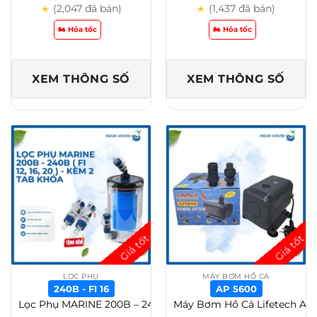
(2,047 đã bán)
(1,437 đã bán)
★
★
🏍️ Hỏa tốc
🏍️ Hỏa tốc
XEM THÔNG SỐ
XEM THÔNG SỐ
LỌC PHỤ
MÁY BƠM HỒ CÁ
240B - FI 16
AP 5600
Lọc Phụ MARINE 200B – 240B ( Fi 12, 16, 20 ) – Kèm 2 tab khóa – 240B, Fi 16
Máy Bơm Hồ Cá Lifetech AP (AP 3500 – AP 5800) – AP 5600