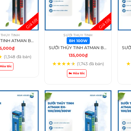
 THỦY TINH
SƯỞI THỦY TINH
SƯỞI THỦY TINH ATMAN BH-100w /BH-200w/BH-300w
BH 100W
SƯỞI THỦY TINH ATMAN BH-100w /BH-200w/BH-300w – BH 100W
35,000
₫
135,000
₫
★
(1,348 đã bán)
★
★
★
★
★
★
(1,743 đã bán)
️ Hỏa tốc
🏍️ Hỏa tốc