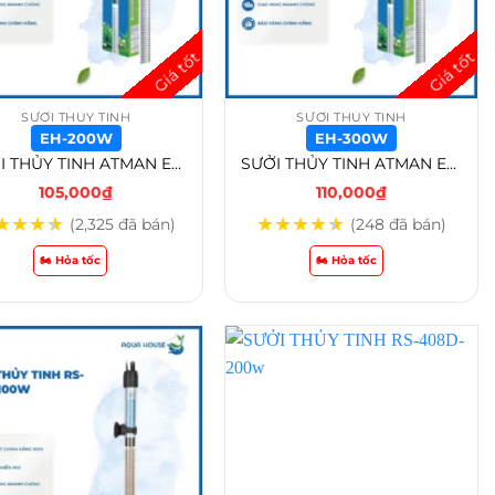
SƯỞI THỦY TINH
SƯỞI THỦY TINH
EH-200W
EH-300W
SƯỞI THỦY TINH ATMAN EH-100w /EH-200w/ EH-300w – EH-200W
SƯỞI THỦY TINH ATMAN EH-100w /EH-200w/ EH-300w – EH-300W
105,000
₫
110,000
₫
★
★
★
★
★
★
★
★
★
(2,325 đã bán)
(248 đã bán)
🏍️ Hỏa tốc
🏍️ Hỏa tốc