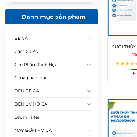
Danh mục sản phẩm
BỂ CÁ
SƯỞI
Cám Cá Koi
1
★
★
★
★
Chế Phẩm Sinh Học
🏍
Chưa phân loại
ĐÈN BỂ CÁ
ĐÈN UV HỒ CÁ
Drum Filter
MÁY BƠM HỒ CÁ