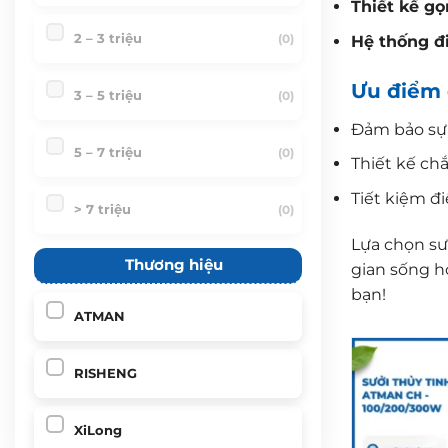
Thiết kế g
2 – 3 triệu
(0)
Hệ thống đi
Ưu điểm 
3 – 5 triệu
(0)
Đảm bảo sự 
5 – 7 triệu
(0)
Thiết kế chắ
Tiết kiệm đ
> 7 triệu
(0)
Lựa chọn sư
Thương hiệu
gian sống h
bạn!
ATMAN
RISHENG
XiLong