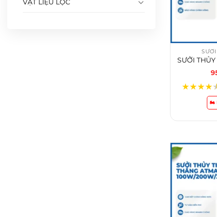
VẬT LIỆU LỌC
SƯỞI
9
★
★
★
★
🏍