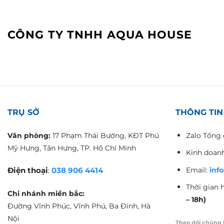
CÔNG TY TNHH AQUA HOUSE
TRỤ SỞ
THÔNG TIN
Zalo Tổng 
Văn phòng:
17 Phạm Thái Bường, KĐT Phú
Mỹ Hưng, Tân Hưng, TP. Hồ Chí Minh
Kinh doanh
Email:
inf
Điện thoại
:
038 906 4414
Thời gian 
Chi nhánh miền bắc:
– 18h)
Đường Vĩnh Phúc, Vĩnh Phú, Ba Đình, Hà
Nội
Theo dõi chúng 