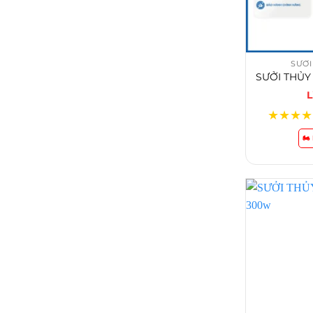
SƯỞI
L
★
★
★
★
🏍