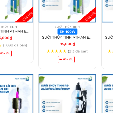
 THỦY TINH
SƯỞI THỦY TINH
SƯỞI THỦY TINH ATMAN EH-100w /EH-200w/ EH-300w
EH-100W
SƯỞI THỦY TINH ATMAN EH-100w /EH-200w/ EH-300w – EH-100W
5,000
₫
95,000
₫
★
(1,098 đã bán)
★
★
★
★
★
★
(213 đã bán)
️ Hỏa tốc
🏍️ Hỏa tốc