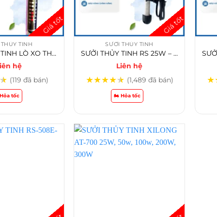
 THỦY TINH
SƯỞI THỦY TINH
SƯỞI THỦY TINH LÒ XO THẲNG ATMAN CH 100W/200W/300W
SƯỞI THỦY TINH RS 25W – RS 50W – RS 100W -RS 200W-RS 300W
iên hệ
Liên hệ
★
★
★
★
★
★
★
(119 đã bán)
(1,489 đã bán)
️ Hỏa tốc
🏍️ Hỏa tốc