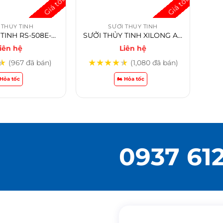
 THỦY TINH
SƯỞI THỦY TINH
SƯỞI THỦY TINH RS-508E-300w
SƯỞI THỦY TINH XILONG AT-700 25W, 50w, 100w, 200W, 300W
iên hệ
Liên hệ
★
★
★
★
★
★
(967 đã bán)
(1,080 đã bán)
️ Hỏa tốc
🏍️ Hỏa tốc
0937 61