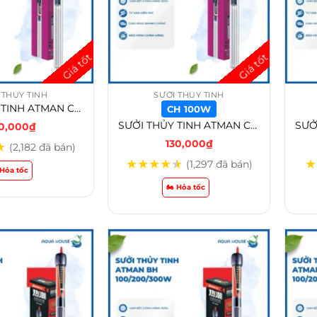
 THỦY TINH
SƯỞI THỦY TINH
SƯỞI THỦY TINH ATMAN CH-100w /CH-200w /CH-300w
CH 100W
SƯỞI THỦY TINH ATMAN CH-100w /CH-200w /CH-300w – CH 100W
30,000
₫
130,000
₫
★
(2,182 đã bán)
★
★
★
★
★
★
(1,297 đã bán)
️ Hỏa tốc
🏍️ Hỏa tốc