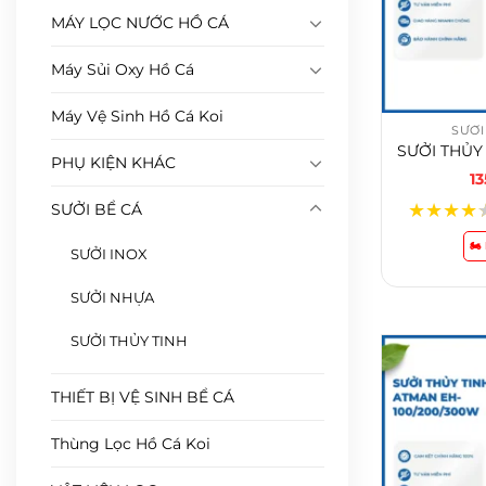
MÁY LỌC NƯỚC HỒ CÁ
Máy Sủi Oxy Hồ Cá
Máy Vệ Sinh Hồ Cá Koi
SƯỞI
PHỤ KIỆN KHÁC
1
★
★
★
★
SƯỞI BỂ CÁ
🏍
SƯỞI INOX
SƯỞI NHỰA
SƯỞI THỦY TINH
THIẾT BỊ VỆ SINH BỂ CÁ
Thùng Lọc Hồ Cá Koi