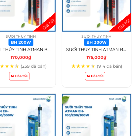
SƯỞI THỦY TINH
SƯỞI THỦY TINH
BH 200W
BH 300W
SƯỞI THỦY TINH ATMAN BH-100w /BH-200w/BH-300w – BH 200W
SƯỞI THỦY TINH ATMAN BH-100w /BH-200w/BH-300w – BH 300W
170,000
₫
175,000
₫
★
★
★
★
★
★
★
★
★
(259 đã bán)
(914 đã bán)
🏍️ Hỏa tốc
🏍️ Hỏa tốc