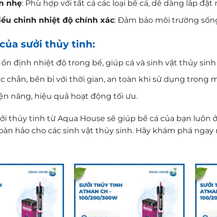
ọn nhẹ
: Phù hợp với tất cả các loại bể cá, dễ dàng lắp 
ều chỉnh nhiệt độ chính xác
: Đảm bảo môi trường sống 
của sưởi thủy tinh:
ổn định nhiệt độ trong bể, giúp cá và sinh vật thủy sin
c chắn, bền bỉ với thời gian, an toàn khi sử dụng trong 
iện năng, hiệu quả hoạt động tối ưu.
ởi thủy tinh từ Aqua House sẽ giúp bể cá của bạn luôn ở
oàn hảo cho các sinh vật thủy sinh. Hãy khám phá nga