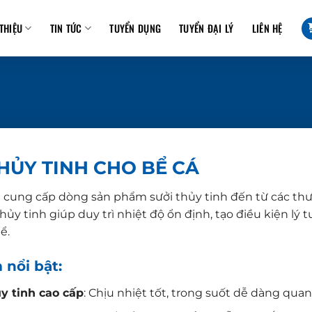
 THIỆU
TIN TỨC
TUYỂN DỤNG
TUYỂN ĐẠI LÝ
LIÊN HỆ
HỦY TINH CHO BỂ CÁ
cung cấp dòng sản phẩm sưởi thủy tinh đến từ các thư
ủy tinh giúp duy trì nhiệt độ ổn định, tạo điều kiện lý 
ể.
 nổi bật:
ủy tinh cao cấp
: Chịu nhiệt tốt, trong suốt dễ dàng qua