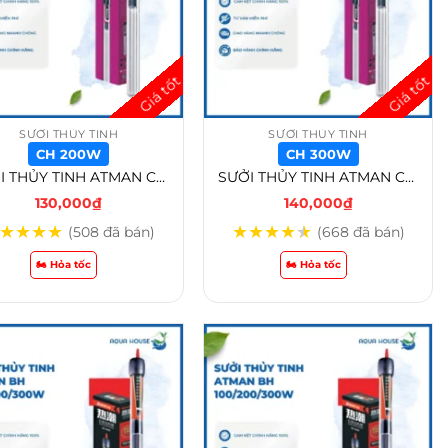
SƯỞI THỦY TINH
SƯỞI THỦY TINH
CH 200W
CH 300W
SƯỞI THỦY TINH ATMAN CH-100w /CH-200w /CH-300w – CH 200W
SƯỞI THỦY TINH ATMAN CH-100w /CH-200w /CH-300w – CH 300W
130,000
₫
140,000
₫
★
★
★
★
★
★
★
★
★
(508 đã bán)
(668 đã bán)
🏍️ Hỏa tốc
🏍️ Hỏa tốc