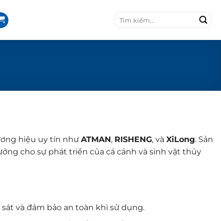
T
ì
m
k
i
ế
m
:
ơng hiệu uy tín như
ATMAN
,
RISHENG
, và
XiLong
. Sản
tưởng cho sự phát triển của cá cảnh và sinh vật thủy
n sát và đảm bảo an toàn khi sử dụng.