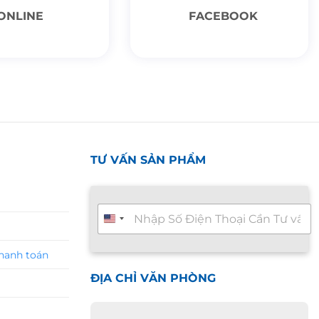
ONLINE
FACEBOOK
TƯ VẤN SẢN PHẨM
T
ư
v
ấ
thanh toán
n
n
ĐỊA CHỈ VĂN PHÒNG
h
a
n