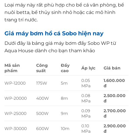
Loại máy này rất phù hợp cho bể cá văn phòng, bể
nuôi betta, bể thủy sinh nhỏ hoặc các mô hình
trang trí nước.
Giá máy bơm hồ cá Sobo hiện nay
Dưới đây là bảng giá
máy bơm đẩy Sobo WP từ
Aqua House dành cho bạn tham khảo
Mã sản
Công
Đẩy
Áp lực
Giá bán
phẩm
suất
cao
0.05
1.600.000
WP-12000
175W
5m
MPa
đ
0.08
2.500.000
WP-20000
400W
8m
MPa
đ
0.09
2.700.000
WP-25000
500W
9m
MPa
đ
0.10
2.900.000
WP-30000
600W
10m
MPa
đ