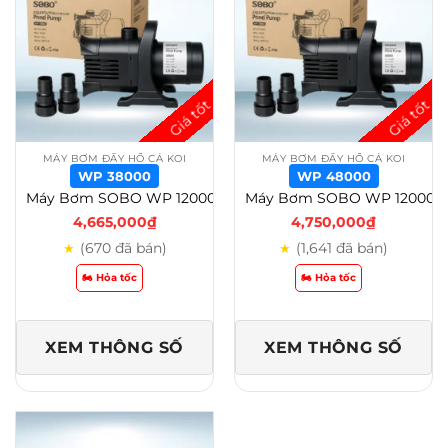
MÁY BƠM ĐẨY HỒ CÁ KOI
MÁY BƠM ĐẨY HỒ CÁ KOI
WP 38000
WP 48000
Máy Bơm SOBO WP 12000 – 20000 – 25000 – 30000- 38000- 48000 Cho Hồ Cá Koi – wp 38000
Máy Bơm SOBO WP 12000 – 20000 – 25000 – 30000- 38000- 48000 Cho Hồ Cá Koi – wp 48000
4,665,000
₫
4,750,000
₫
(670 đã bán)
(1,641 đã bán)
★
★
🏍️ Hỏa tốc
🏍️ Hỏa tốc
XEM THÔNG SỐ
XEM THÔNG SỐ