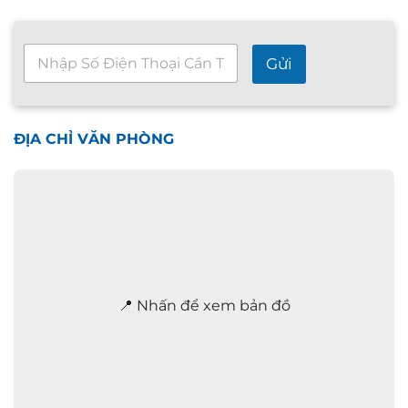
T
Gửi
ư
v
ấ
n
n
ĐỊA CHỈ VĂN PHÒNG
h
a
n
h
2
4
/
7
*
📍 Nhấn để xem bản đồ