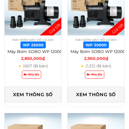
MÁY BƠM ĐẨY HỒ CÁ KOI
MÁY BƠM ĐẨY HỒ CÁ KOI
WP 25000
WP 30000
Máy Bơm SOBO WP 12000 – 20000 – 25000 – 30000- 38000- 48000 Cho Hồ Cá Koi – wp 25000
Máy Bơm SOBO WP 12000 – 20000 – 25000 – 30000- 38000- 48000 Cho Hồ Cá Koi – wp 30000
2,850,000
₫
2,960,000
₫
(667 đã bán)
(1,512 đã bán)
★
★
🏍️ Hỏa tốc
🏍️ Hỏa tốc
XEM THÔNG SỐ
XEM THÔNG SỐ