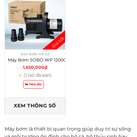
MÁY BƠM HỒ CÁ
Máy Bơm SOBO WP 12000 – 20000 – 25000 – 30000- 38000- 48000 Cho Hồ Cá Koi
1,650,000
₫
(1,140 đã bán)
★
🏍️ Hỏa tốc
XEM THÔNG SỐ
Máy bơm là thiết bị quan trọng giúp duy trì sự sống
và môi trường ổn định cho hồ cá, hồ thủy sinh hay