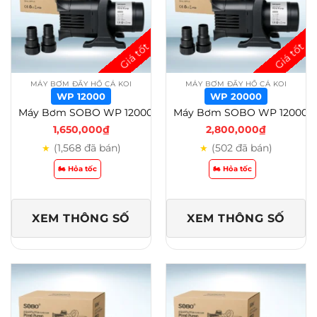
MÁY BƠM ĐẨY HỒ CÁ KOI
MÁY BƠM ĐẨY HỒ CÁ KOI
WP 12000
WP 20000
Máy Bơm SOBO WP 12000 – 20000 – 25000 – 30000- 38000- 48000 Cho Hồ Cá Koi – Wp 12000
Máy Bơm SOBO WP 12000 – 20000 – 25000 – 30000- 38000- 48000 Cho Hồ Cá Koi – wp 20000
1,650,000
₫
2,800,000
₫
(1,568 đã bán)
(502 đã bán)
★
★
🏍️ Hỏa tốc
🏍️ Hỏa tốc
XEM THÔNG SỐ
XEM THÔNG SỐ