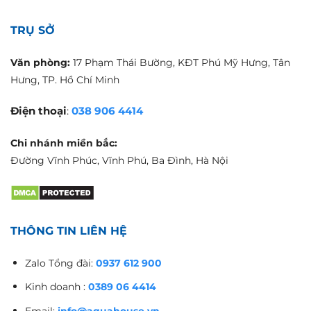
TRỤ SỞ
Văn phòng:
17 Phạm Thái Bường, KĐT Phú Mỹ Hưng, Tân
Hưng, TP. Hồ Chí Minh
Điện thoại
:
038 906 4414
Chi nhánh miền bắc:
Đường Vĩnh Phúc, Vĩnh Phú, Ba Đình, Hà Nội
THÔNG TIN LIÊN HỆ
Zalo Tổng đài:
0937 612 900
Kinh doanh :
0389 06 4414
Email:
info@aquahouse.vn