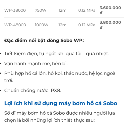
3.600.000
WP-38000
750W
12m
0.12 MPa
đ
3.800.000
WP-48000
1000W
12m
0.12 MPa
đ
Đặc điểm nổi bật dòng Sobo WP:
Tiết kiệm điện, tự ngắt khi quá tải – quá nhiệt.
Vận hành mạnh mẽ, bền bỉ.
Phù hợp hồ cá lớn, hồ koi, thác nước, hệ lọc ngoài
trời.
Chuẩn chống nước IPX8.
Lợi ích khi sử dụng máy bơm hồ cá Sobo
Sở dĩ máy bơm hồ cá Sobo được nhiều người lựa
chọn là bởi những lợi ích thiết thực sau: