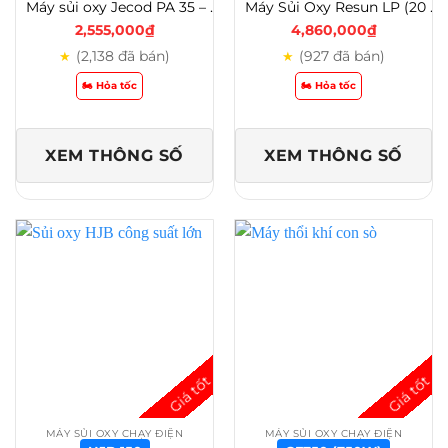
Máy sủi oxy Jecod PA 35 – 45 – 60 – 80 – 100 – 150 – 200 – 250 Cho Hồ Cá Koi Và Thủy Sản – Jecod PA 100
Máy Sủi Oxy Resun LP (20 – 40 – 60 – 100 – 200) – Lựa Chọn Tốt Cho Hồ Cá Koi – LP 200
2,555,000
₫
4,860,000
₫
(2,138 đã bán)
(927 đã bán)
★
★
🏍️ Hỏa tốc
🏍️ Hỏa tốc
XEM THÔNG SỐ
XEM THÔNG SỐ
MÁY SỦI OXY CHẠY ĐIỆN
MÁY SỦI OXY CHẠY ĐIỆN