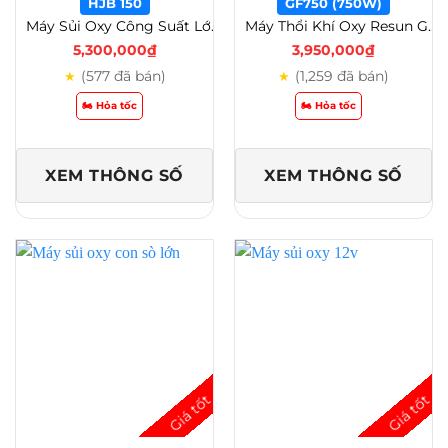
HJB 150
GF750 (750W)
Máy Sủi Oxy Công Suất Lớn Sunsun HJB 150 – 200 – 280 – 400 – 550 Cho Hồ Lớn – HJB 150
Máy Thổi Khí Oxy Resun GF(120W – 2200W) – Giải Pháp Cung Cấp Oxy Hiệu Quả Cho Hồ Cá Lớn, Hải Sản và Nuôi Tôm – GF750 (750w)
5,300,000
₫
3,950,000
₫
(577 đã bán)
(1,259 đã bán)
★
★
🏍️ Hỏa tốc
🏍️ Hỏa tốc
XEM THÔNG SỐ
XEM THÔNG SỐ