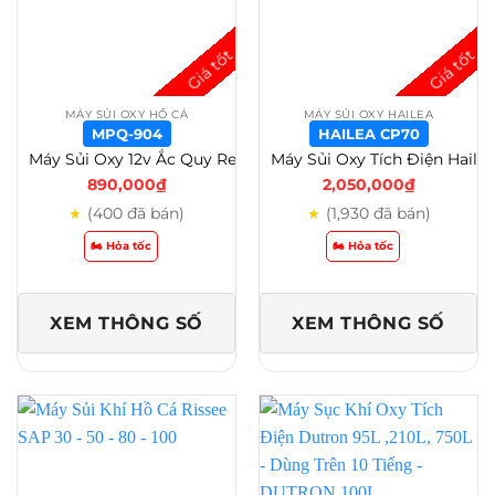
MÁY SỦI OXY HỒ CÁ
MÁY SỦI OXY HAILEA
MPQ-904
HAILEA CP70
Máy Sủi Oxy 12v Ắc Quy Resun Mpq 902-903-904-905 – MPQ-904
Máy Sủi Oxy Tích Điện Hailea CP 40 – CP 70 – CP 100 – Bảo Hành 6 Tháng – Hailea CP70
890,000
₫
2,050,000
₫
(400 đã bán)
(1,930 đã bán)
★
★
🏍️ Hỏa tốc
🏍️ Hỏa tốc
XEM THÔNG SỐ
XEM THÔNG SỐ