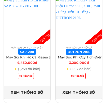
MÁY SỦI OXY CHẠY ĐIỆN
MÁY SỦI OXY HỒ CÁ
SAP-200
DUTRON 210L
Máy Sủi Khí Hồ Cá Rissee SAP 30 – 50 – 80 – 100 – 120 – 160 – 200 – 260 – SAP-200
Máy Sục Khí Oxy Tích Điện Dutron 95L ,210L, 750L – Dùng Trên 10 Tiếng – DUTRON 210L
4,430,000
₫
3,200,000
₫
(1,258 đã bán)
(1,217 đã bán)
★
★
🏍️ Hỏa tốc
🏍️ Hỏa tốc
XEM THÔNG SỐ
XEM THÔNG SỐ