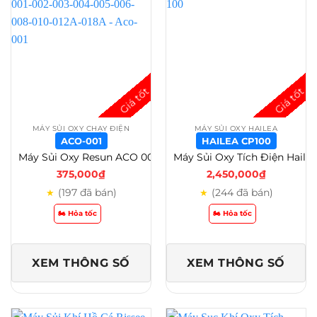
MÁY SỦI OXY CHẠY ĐIỆN
MÁY SỦI OXY HAILEA
ACO-001
HAILEA CP100
Máy Sủi Oxy Resun ACO 001-002-003-004-005-006-008-010-012A-018A – Aco-001
Máy Sủi Oxy Tích Điện Hailea CP 40 – CP 70 – CP 100 – Bảo Hành 6 Tháng – Hailea CP100
375,000
₫
2,450,000
₫
(197 đã bán)
(244 đã bán)
★
★
🏍️ Hỏa tốc
🏍️ Hỏa tốc
XEM THÔNG SỐ
XEM THÔNG SỐ