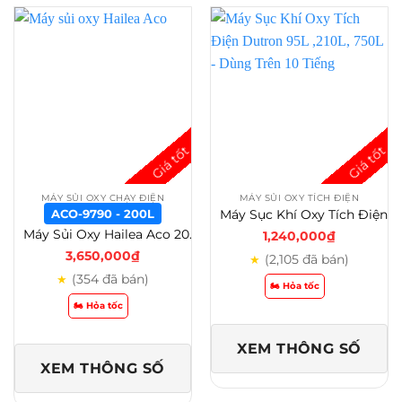
MÁY SỦI OXY CHẠY ĐIỆN
MÁY SỦI OXY TÍCH ĐIỆN
Máy Sục Khí Oxy Tích Điện Dutron 95L ,210L, 750L – Dùng Trên 10 Tiếng
ACO-9790 - 200L
Máy Sủi Oxy Hailea Aco 200L – 160L – 130L – 110L Siêu Êm Cho Hồ Cá Công Suất Lớn – ACO-9790 – 200L
1,240,000
₫
3,650,000
₫
(2,105 đã bán)
★
(354 đã bán)
★
🏍️ Hỏa tốc
🏍️ Hỏa tốc
XEM THÔNG SỐ
XEM THÔNG SỐ