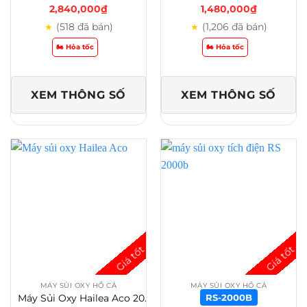
2,840,000
₫
1,480,000
₫
(518 đã bán)
(1,206 đã bán)
★
★
🏍️ Hỏa tốc
🏍️ Hỏa tốc
XEM THÔNG SỐ
XEM THÔNG SỐ
MÁY SỦI OXY HỒ CÁ
MÁY SỦI OXY HỒ CÁ
Máy Sủi Oxy Hailea Aco 200L – 160L – 130L – 110L Siêu Êm Cho Hồ Cá Công Suất Lớn
RS-2000B