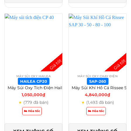
MÁY SỦI OXY HAILEA
MÁY SỦI OXY CHẠY ĐIỆN
HAILEA CP20
SAP-260
Máy Sủi Oxy Tích Điện Hailea CP 40 – CP 70 – CP 100 – Bảo Hành 6 Tháng – Hailea CP20
Máy Sủi Khí Hồ Cá Rissee SAP 30 – 50 – 80 – 100 – 120 – 160 – 200 – 260 – SAP-260
1,050,000
₫
4,840,000
₫
(779 đã bán)
(1,493 đã bán)
★
★
🏍️ Hỏa tốc
🏍️ Hỏa tốc