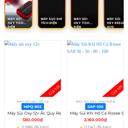
MÁY SỦI
MÁY SỤC KHÍ
MÁY SỦI
MÁY SỦI
OXY TÍCH
TÍCH ĐIỆN
OXY TÍCH
OXY RESUN
ĐIỆN
ĐIỆN
ACO
MÁY SỦI OXY HỒ CÁ
MÁY SỦI OXY CHẠY ĐIỆN
MPQ-902
SAP-100
Máy Sủi Oxy 12v Ắc Quy Resun Mpq 902-903-904-905 – MPQ-902
Máy Sủi Khí Hồ Cá Rissee SAP 30 – 50 – 80 – 100 – 120 – 160 – 200 – 260 – SAP-100
580,000
₫
2,160,000
₫
(1,986 đã bán)
(1,042 đã bán)
★
★