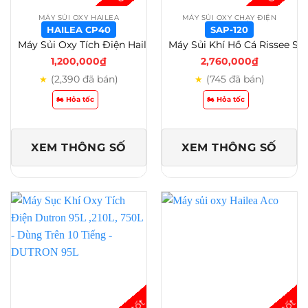
MÁY SỦI OXY HAILEA
MÁY SỦI OXY CHẠY ĐIỆN
HAILEA CP40
SAP-120
Máy Sủi Oxy Tích Điện Hailea CP 40 – CP 70 – CP 100 – Bảo Hành 6 Tháng – Hailea CP40
Máy Sủi Khí Hồ Cá Rissee SAP 30 – 50 – 80 – 100 – 120 – 160 – 200 – 260 – SAP-120
1,200,000
₫
2,760,000
₫
(2,390 đã bán)
(745 đã bán)
★
★
🏍️ Hỏa tốc
🏍️ Hỏa tốc
XEM THÔNG SỐ
XEM THÔNG SỐ