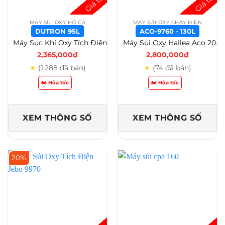
MÁY SỦI OXY HỒ CÁ
MÁY SỦI OXY CHẠY ĐIỆN
DUTRON 95L
ACO-9760 - 130L
Máy Sục Khí Oxy Tích Điện Dutron 95L ,210L, 750L – Dùng Trên 10 Tiếng – DUTRON 95L
Máy Sủi Oxy Hailea Aco 200L – 160L – 130L – 110L Siêu Êm Cho Hồ Cá Công Suất Lớn – ACO-9760 – 130L
2,365,000
₫
2,800,000
₫
(1,288 đã bán)
(74 đã bán)
★
★
🏍️ Hỏa tốc
🏍️ Hỏa tốc
XEM THÔNG SỐ
XEM THÔNG SỐ
20%