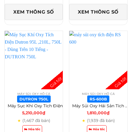
XEM THÔNG SỐ
XEM THÔNG SỐ
MÁY SỦI OXY HỒ CÁ
MÁY SỦI OXY HỒ CÁ
DUTRON 750L
RS-600B
Máy Sục Khí Oxy Tích Điện Dutron 95L ,210L, 750L – Dùng Trên 10 Tiếng – DUTRON 750L
Máy Sủi Oxy Hải Sản Tích Điện RS 500/600/700/800/900/1000/2000/5000 Giải Pháp Sục Khí Di Động – RS-600B
5,210,000
₫
1,810,000
₫
(1,467 đã bán)
(1,939 đã bán)
★
★
🏍️ Hỏa tốc
🏍️ Hỏa tốc