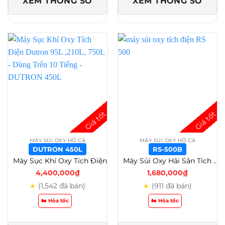
XEM THÔNG SỐ
XEM THÔNG SỐ
MÁY SỦI OXY HỒ CÁ
MÁY SỦI OXY HỒ CÁ
DUTRON 450L
RS-500B
Máy Sục Khí Oxy Tích Điện Dutron 95L ,210L, 750L – Dùng Trên 10 Tiếng – DUTRON 450L
Máy Sủi Oxy Hải Sản Tích Điện RS 500/600/700/800/900/1000/2000/5000 Giải Pháp Sục Khí Di Động – RS-500B
4,400,000
₫
1,680,000
₫
(1,542 đã bán)
(911 đã bán)
★
★
🏍️ Hỏa tốc
🏍️ Hỏa tốc