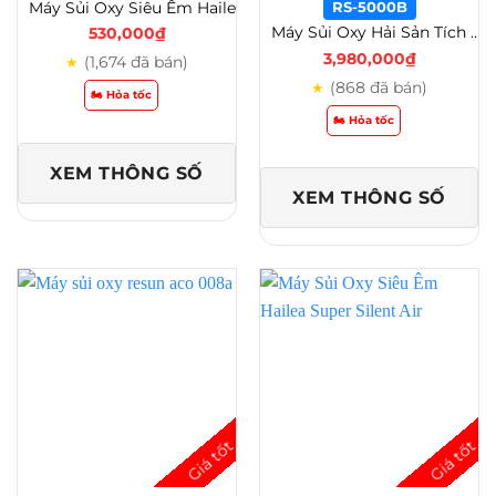
Máy Sủi Oxy Siêu Êm Hailea Super Silent Air Pump V Series – Mạnh Mẽ, Êm Ái, Bền Bỉ
RS-5000B
Máy Sủi Oxy Hải Sản Tích Điện RS 500/600/700/800/900/1000/2000/5000 Giải Pháp Sục Khí Di Động – RS-5000B
530,000
₫
3,980,000
₫
(1,674 đã bán)
★
(868 đã bán)
★
🏍️ Hỏa tốc
🏍️ Hỏa tốc
XEM THÔNG SỐ
XEM THÔNG SỐ