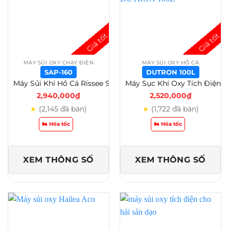
MÁY SỦI OXY CHẠY ĐIỆN
MÁY SỦI OXY HỒ CÁ
SAP-160
DUTRON 100L
Máy Sủi Khí Hồ Cá Rissee SAP 30 – 50 – 80 – 100 – 120 – 160 – 200 – 260 – SAP-160
Máy Sục Khí Oxy Tích Điện Dutron 95L ,210L, 750L – Dùng Trên 10 Tiếng – DUTRON 100L
2,940,000
₫
2,520,000
₫
(2,145 đã bán)
(1,722 đã bán)
★
★
🏍️ Hỏa tốc
🏍️ Hỏa tốc
XEM THÔNG SỐ
XEM THÔNG SỐ