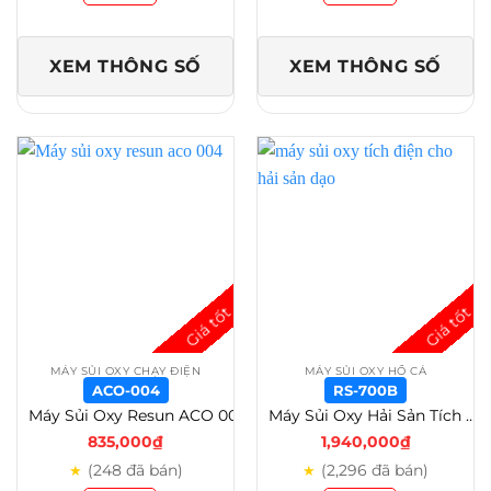
XEM THÔNG SỐ
XEM THÔNG SỐ
MÁY SỦI OXY CHẠY ĐIỆN
MÁY SỦI OXY HỒ CÁ
ACO-004
RS-700B
Máy Sủi Oxy Resun ACO 001-002-003-004-005-006-008-010-012A-018A – Aco-004
Máy Sủi Oxy Hải Sản Tích Điện RS 500/600/700/800/900/1000/2000/5000 Giải Pháp Sục Khí Di Động – RS-700B
835,000
₫
1,940,000
₫
(248 đã bán)
(2,296 đã bán)
★
★