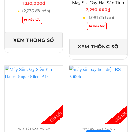
Máy Sủi Oxy Hải Sản Tích Điện RS 500/600/700/800/900/1000/2000/5000 Giải Pháp Sục Khí Di Động – RS-2000B
1,230,000
₫
3,290,000
₫
(2,235 đã bán)
★
(1,081 đã bán)
★
🏍️ Hỏa tốc
🏍️ Hỏa tốc
XEM THÔNG SỐ
XEM THÔNG SỐ
MÁY SỦI OXY HỒ CÁ
MÁY SỦI OXY HỒ CÁ