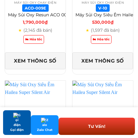
MÁY SỦI OXY CHẠY ĐIỆN
MÁY SỦI OXY CHẠY ĐIỆN
ACO-009E
V-10
Máy Sủi Oxy Resun ACO 001-002-003-004-005-006-008-010-012A-018A – Aco-009E
Máy Sủi Oxy Siêu Êm Hailea Super Silent Air Pump V Series – Mạnh Mẽ, Êm Ái, Bền Bỉ – V-10
1,790,000
₫
530,000
₫
(2,145 đã bán)
(1,597 đã bán)
★
★
🏍️ Hỏa tốc
🏍️ Hỏa tốc
XEM THÔNG SỐ
XEM THÔNG SỐ
Tư Vấn!
Gọi điện
Zalo Chat