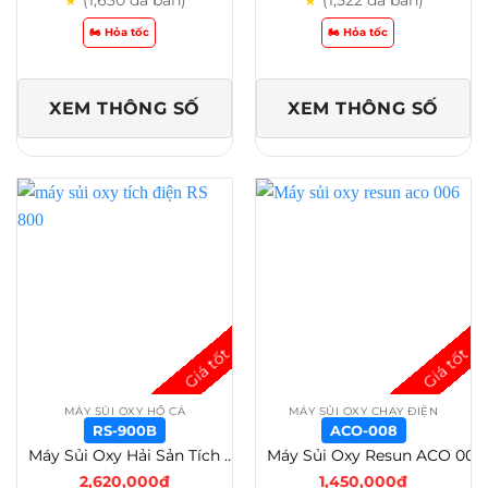
(1,630 đã bán)
(1,522 đã bán)
★
★
🏍️ Hỏa tốc
🏍️ Hỏa tốc
XEM THÔNG SỐ
XEM THÔNG SỐ
MÁY SỦI OXY HỒ CÁ
MÁY SỦI OXY CHẠY ĐIỆN
RS-900B
ACO-008
Máy Sủi Oxy Hải Sản Tích Điện RS 500/600/700/800/900/1000/2000/5000 Giải Pháp Sục Khí Di Động – RS-900B
Máy Sủi Oxy Resun ACO 001-002-003-004-005-006-008-010-012A-018A – Aco-008
2,620,000
₫
1,450,000
₫