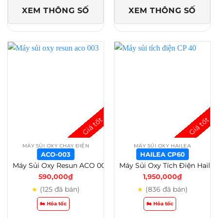
XEM THÔNG SỐ
XEM THÔNG SỐ
MÁY SỦI OXY CHẠY ĐIỆN
MÁY SỦI OXY HAILEA
ACO-003
HAILEA CP60
Máy Sủi Oxy Resun ACO 001-002-003-004-005-006-008-010-012A-018A – Aco-003
Máy Sủi Oxy Tích Điện Hailea CP 40 – CP 70 – CP 100 – Bảo Hành 6 Tháng – Hailea CP60
590,000
₫
1,950,000
₫
(125 đã bán)
(836 đã bán)
★
★
🏍️ Hỏa tốc
🏍️ Hỏa tốc