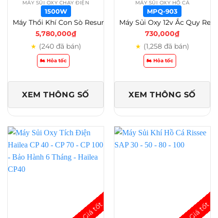
MÁY SỦI OXY CHẠY ĐIỆN
MÁY SỦI OXY HỒ CÁ
1500W
MPQ-903
Máy Thổi Khí Con Sò Resun RS 250W – 370W – 750W – 1100W – 1500W – 1500W
Máy Sủi Oxy 12v Ắc Quy Resun Mpq 902-903-904-905 – MPQ-903
5,780,000
₫
730,000
₫
(240 đã bán)
(1,258 đã bán)
★
★
🏍️ Hỏa tốc
🏍️ Hỏa tốc
XEM THÔNG SỐ
XEM THÔNG SỐ