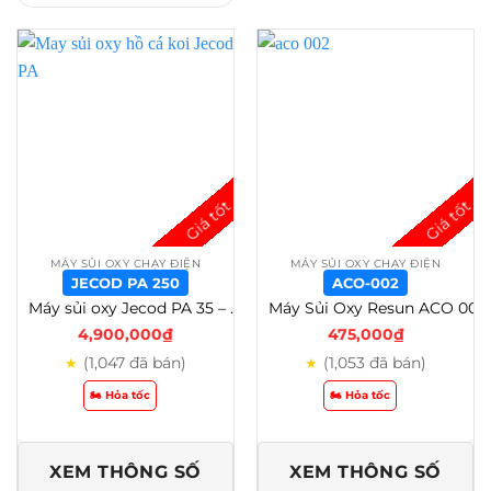
MÁY SỦI OXY CHẠY ĐIỆN
MÁY SỦI OXY CHẠY ĐIỆN
JECOD PA 250
ACO-002
Máy sủi oxy Jecod PA 35 – 45 – 60 – 80 – 100 – 150 – 200 – 250 Cho Hồ Cá Koi Và Thủy Sản – Jecod PA 250
Máy Sủi Oxy Resun ACO 001-002-003-004-005-006-008-010-012A-018A – Aco-002
4,900,000
₫
475,000
₫
(1,047 đã bán)
(1,053 đã bán)
★
★
🏍️ Hỏa tốc
🏍️ Hỏa tốc
XEM THÔNG SỐ
XEM THÔNG SỐ