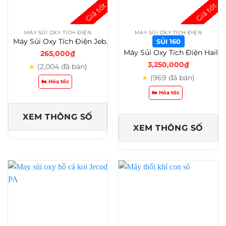
MÁY SỦI OXY TÍCH ĐIỆN
MÁY SỦI OXY TÍCH ĐIỆN
Máy Sủi Oxy Tích Điện Jebo 9970
SỦI 160
Máy Sủi Oxy Tích Điện Hailea CP 40 – CP 60 – CPA 100 – CPA 120 Cho Hồ Cá Koi – Sủi 160
265,000
₫
3,250,000
₫
(2,004 đã bán)
★
(969 đã bán)
★
🏍️ Hỏa tốc
🏍️ Hỏa tốc
XEM THÔNG SỐ
XEM THÔNG SỐ