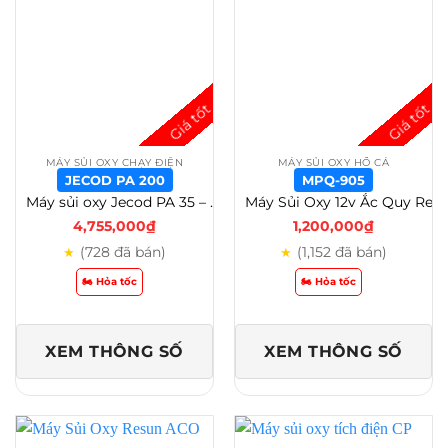
MÁY SỦI OXY CHẠY ĐIỆN
MÁY SỦI OXY HỒ CÁ
JECOD PA 200
MPQ-905
Máy sủi oxy Jecod PA 35 – 45 – 60 – 80 – 100 – 150 – 200 – 250 Cho Hồ Cá Koi Và Thủy Sản – Jecod PA 200
Máy Sủi Oxy 12v Ắc Quy Resun Mpq 902-903-904-905 – MPQ-905
4,755,000
₫
1,200,000
₫
(728 đã bán)
(1,152 đã bán)
★
★
🏍️ Hỏa tốc
🏍️ Hỏa tốc
XEM THÔNG SỐ
XEM THÔNG SỐ