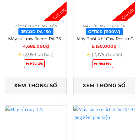
MÁY SỦI OXY CHẠY ĐIỆN
MÁY SỦI OXY CHẠY ĐIỆN
JECOD PA 150
GF1100 (1100W)
Máy sủi oxy Jecod PA 35 – 45 – 60 – 80 – 100 – 150 – 200 – 250 Cho Hồ Cá Koi Và Thủy Sản – Jecod PA 150
Máy Thổi Khí Oxy Resun GF(120W – 2200W) – Giải Pháp Cung Cấp Oxy Hiệu Quả Cho Hồ Cá Lớn, Hải Sản và Nuôi Tôm – GF1100 (1100w)
4,685,000
₫
5,150,000
₫
(2,093 đã bán)
(2,379 đã bán)
★
★
🏍️ Hỏa tốc
🏍️ Hỏa tốc
XEM THÔNG SỐ
XEM THÔNG SỐ