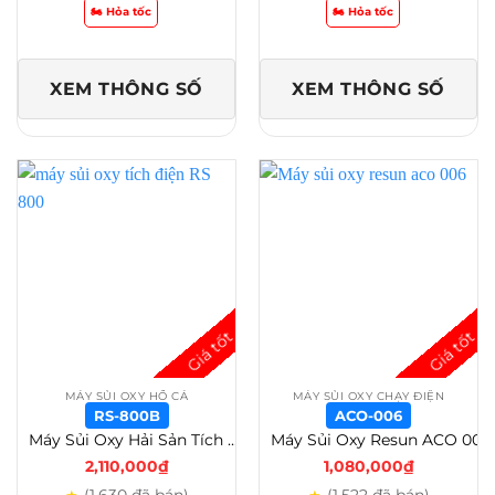
🏍️ Hỏa tốc
🏍️ Hỏa tốc
XEM THÔNG SỐ
XEM THÔNG SỐ
MÁY SỦI OXY HỒ CÁ
MÁY SỦI OXY CHẠY ĐIỆN
RS-800B
ACO-006
Máy Sủi Oxy Hải Sản Tích Điện RS 500/600/700/800/900/1000/2000/5000 Giải Pháp Sục Khí Di Động – RS-800B
Máy Sủi Oxy Resun ACO 001-002-003-004-005-006-008-010-012A-018A – Aco-006
2,110,000
₫
1,080,000
₫