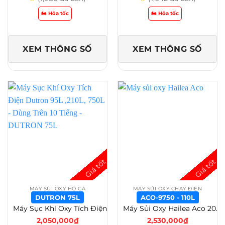
🏍️ Hỏa tốc
🏍️ Hỏa tốc
XEM THÔNG SỐ
XEM THÔNG SỐ
MÁY SỦI OXY HỒ CÁ
MÁY SỦI OXY CHẠY ĐIỆN
DUTRON 75L
ACO-9750 - 110L
Máy Sục Khí Oxy Tích Điện Dutron 95L ,210L, 750L – Dùng Trên 10 Tiếng – DUTRON 75L
Máy Sủi Oxy Hailea Aco 200L – 160L – 130L – 110L Siêu Êm Cho Hồ Cá Công Suất Lớn – ACO-9750 – 110L
2,050,000
₫
2,530,000
₫