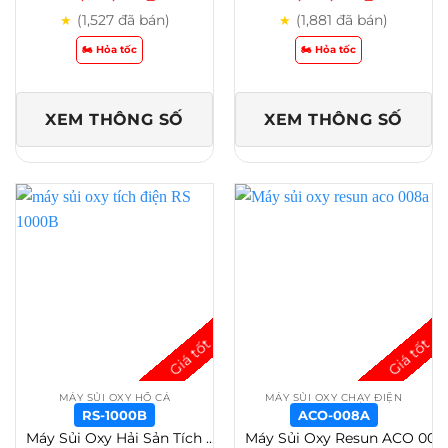
(1,527 đã bán)
(1,881 đã bán)
★
★
🏍️ Hỏa tốc
🏍️ Hỏa tốc
XEM THÔNG SỐ
XEM THÔNG SỐ
MÁY SỦI OXY HỒ CÁ
MÁY SỦI OXY CHẠY ĐIỆN
RS-1000B
ACO-008A
Máy Sủi Oxy Hải Sản Tích Điện RS 500/600/700/800/900/1000/2000/5000 Giải Pháp Sục Khí Di Động – RS-1000B
Máy Sủi Oxy Resun ACO 001-002-003-004-005-006-008-010-012A-018A – Aco-008A