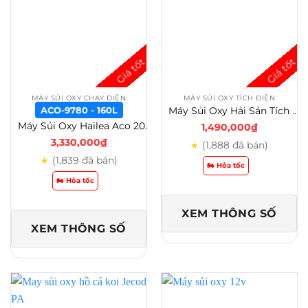
MÁY SỦI OXY CHẠY ĐIỆN
MÁY SỦI OXY TÍCH ĐIỆN
Máy Sủi Oxy Hải Sản Tích Điện RS 500/600/700/800/900/1000/2000/5000 Giải Pháp Sục Khí Di Động
ACO-9780 - 160L
Máy Sủi Oxy Hailea Aco 200L – 160L – 130L – 110L Siêu Êm Cho Hồ Cá Công Suất Lớn – ACO-9780 – 160L
1,490,000
₫
3,330,000
₫
(1,888 đã bán)
★
(1,839 đã bán)
★
🏍️ Hỏa tốc
🏍️ Hỏa tốc
XEM THÔNG SỐ
XEM THÔNG SỐ