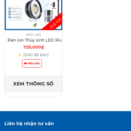
ĐÈN LED
Đèn lon Thủy sinh LED Riverzone Zaqua RGB UV ZA 50W 70W ( hẹn giờ ) cho cây hoặc cá cảnh
729,000
₫
(640 đã bán)
★
🏍️ Hỏa tốc
XEM THÔNG SỐ
Liên hệ nhận tư vấn