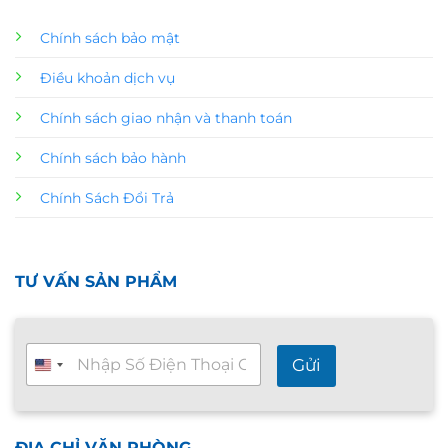
Chính sách bảo mật
Điều khoản dịch vụ
Chính sách giao nhận và thanh toán
Chính sách bảo hành
Chính Sách Đổi Trả
TƯ VẤN SẢN PHẨM
T
Gửi
ư
v
ấ
n
n
ĐỊA CHỈ VĂN PHÒNG