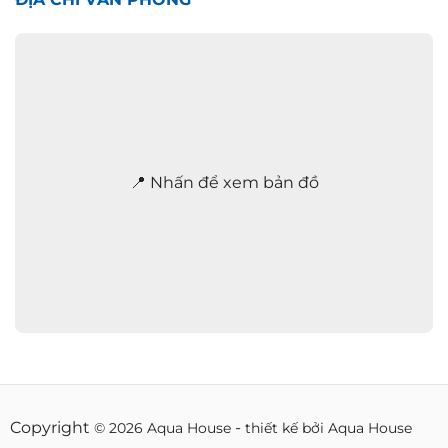
h
a
n
h
2
4
/
7
*
📍 Nhấn để xem bản đồ
Copyright
-
© 2026 Aqua House
thiết kế bởi Aqua House