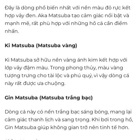
Đây là dòng phổ biến nhất với nền màu đỏ rực kết
hợp vảy đen. Aka Matsuba tạo cảm giác nổi bật và
mạnh mẽ, rất phù hợp với những hồ cá cần điểm
nhấn.
Ki Matsuba (Matsuba vàng)
Ki Matsuba sở hữu nền vàng ánh kim kết hợp với
lớp vảy đậm màu. Trong phong thủy, màu vàng
tượng trưng cho tài lộc và phú quý, vì vậy dòng cá
này rất được ưa chuộng.
Gin Matsuba (Matsuba trắng bạc)
Dòng cá này có nền trắng bạc sáng bóng, mang lại
cảm giác thanh lịch và sang trọng. Khi bơi trong hồ,
Gin Matsuba giúp không gian trở nên tinh tế hơn.