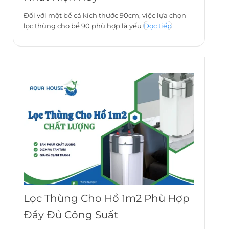
Đối với một bể cá kích thước 90cm, việc lựa chọn
lọc thùng cho bể 90 phù hợp là yếu
Đọc tiếp
Lọc Thùng Cho Hồ 1m2 Phù Hợp
Đầy Đủ Công Suất