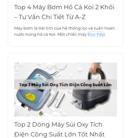
Top 4 Máy Bơm Hồ Cá Koi 2 Khối
– Tư Vấn Chi Tiết Từ A-Z
Máy bơm là trái tim của hệ thống lọc và tuần hoàn
nước trong hồ cá Koi. Một chiếc máy
Đọc tiếp
Top 2 Dòng Máy Sủi Oxy Tích
Điện Công Suất Lớn Tốt Nhất