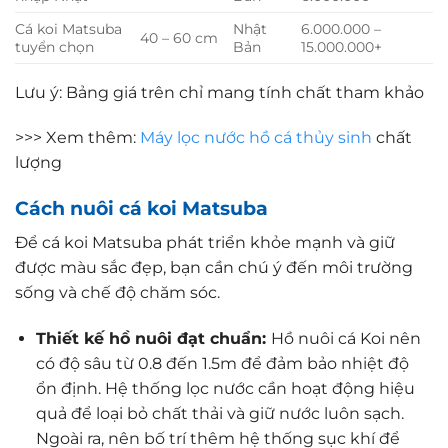
Cá koi Matsuba
Nhật
6.000.000 –
40 – 60 cm
tuyển chọn
Bản
15.000.000+
Lưu ý: Bảng giá trên chỉ mang tính chất tham khảo
>>> Xem thêm:
Máy lọc nước hồ cá thủy sinh
chất
lượng
Cách nuôi cá koi Matsuba
Để cá koi Matsuba phát triển khỏe mạnh và giữ
được màu sắc đẹp, bạn cần chú ý đến môi trường
sống và chế độ chăm sóc.
Thiết kế hồ nuôi đạt chuẩn:
Hồ nuôi cá Koi nên
có độ sâu từ 0.8 đến 1.5m để đảm bảo nhiệt độ
ổn định. Hệ thống lọc nước cần hoạt động hiệu
quả để loại bỏ chất thải và giữ nước luôn sạch.
Ngoài ra, nên bố trí thêm hệ thống sục khí để