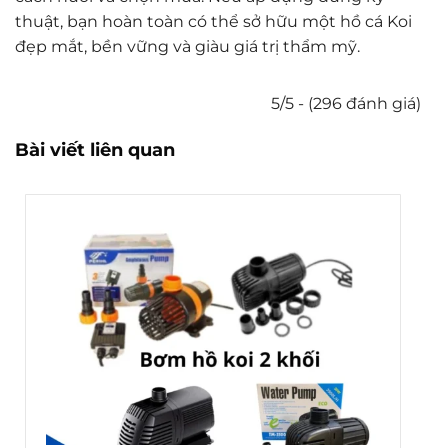
thuật, bạn hoàn toàn có thể sở hữu một hồ cá Koi
đẹp mắt, bền vững và giàu giá trị thẩm mỹ.
5/5 - (296 đánh giá)
Bài viết liên quan