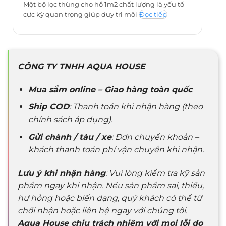
Một bộ lọc thùng cho hồ 1m2 chất lượng là yếu tố
cực kỳ quan trọng giúp duy trì môi
Đọc tiếp
CÔNG TY TNHH AQUA HOUSE
Mua sắm online – Giao hàng toàn quốc
Ship COD
: Thanh toán khi nhận hàng (theo
chính sách áp dụng).
Gửi chành / tàu / xe
: Đơn chuyển khoản –
khách thanh toán phí vận chuyển khi nhận.
Lưu ý khi nhận hàng
: Vui lòng kiểm tra kỹ sản
phẩm ngay khi nhận. Nếu sản phẩm sai, thiếu,
hư hỏng hoặc biến dạng, quý khách có thể từ
chối nhận hoặc liên hệ ngay với chúng tôi.
Aqua House chịu trách nhiệm với mọi lỗi do