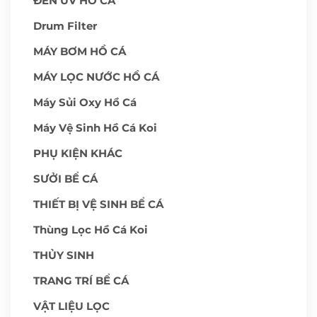
ĐÈN UV HỒ CÁ
Drum Filter
MÁY BƠM HỒ CÁ
MÁY LỌC NƯỚC HỒ CÁ
Máy Sủi Oxy Hồ Cá
Máy Vệ Sinh Hồ Cá Koi
PHỤ KIỆN KHÁC
SƯỞI BỂ CÁ
THIẾT BỊ VỆ SINH BỂ CÁ
Thùng Lọc Hồ Cá Koi
THỦY SINH
TRANG TRÍ BỂ CÁ
VẬT LIỆU LỌC