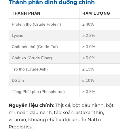
Thành phần dinh dưỡng chính
THÀNH PHẦN
HÀM LƯỢNG
Protein thô (Crude Protein)
≥ 40%
Lysine
≥ 2.2%
Chất béo thô (Crude Fat)
≥ 3.0%
Chất xơ (Crude Fiber)
≤ 5.0%
Tro thô (Crude Ash)
≤ 13%
Độ ẩm
≤ 10%
Tổng Phốt pho (Phosphorus)
≥ 0.8%
Nguyên liệu chính
: Thịt cá, bột đậu nành, bột
mì, noãn đậu nành, tảo xoắn, astaxanthin,
vitamin, khoáng chất và lợi khuẩn Natto
Probiotics.