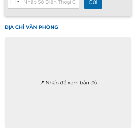
Gửi
ư
v
ấ
n
n
ĐỊA CHỈ VĂN PHÒNG
h
a
n
h
2
4
/
7
*
📍 Nhấn để xem bản đồ