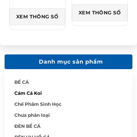
i
:
ạ
á
6
i
:
5
l
XEM THÔNG SỐ
t
0
à
XEM THÔNG SỐ
ừ
,
:
3
0
5
,
0
7
7
0
5
5
₫
,
0
.
0
,
0
0
0
0
₫
0
.
₫
Danh mục sản phẩm
đ
ế
n
4
,
BỂ CÁ
5
0
0
Cám Cá Koi
,
0
0
Chế Phẩm Sinh Học
0
₫
Chưa phân loại
ĐÈN BỂ CÁ