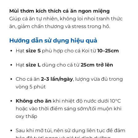
Mùi thơm kích thích cá ăn ngon miệng
Giúp cá ăn tự nhiên, không loi nhoi tranh thức
ăn, giảm chấn thương và stress trong hồ.
Hướng dẫn sử dụng hiệu quả
Hạt
size S
phù hợp cho cá Koi từ
10–25cm
Hạt
size L
dùng cho cá từ
25cm trở lên
Cho cá ăn
2–3 lần/ngày
, lượng vừa đủ trong
vòng 5 phút
Không cho ăn
khi nhiệt độ nước dưới 10°C
hoặc vào thời điểm sáng sớm/tối muộn khi
oxy thấp
Sau khi mở túi, nên sử dụng liên tục để đảm