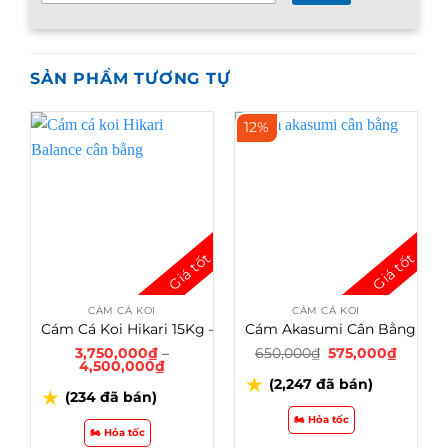
v
ấ
n
n
SẢN PHẨM TƯƠNG TỰ
h
a
n
12%
h
2
4
/
7
*
CÁM CÁ KOI
CÁM CÁ KOI
Cám Cá Koi Hikari 15Kg – Thương Hiệu Cám Từ Nhật Bản
Cám Akasumi Cân Bằng 5kg – AKASUMI STAPLE
G
G
3,750,000
₫
–
650,000
₫
575,000
₫
K
i
i
4,500,000
₫
h
á
á
★
(2,247 đã bán)
o
g
h
★
(234 đã bán)
ả
ố
i
n
c
ệ
🏍️ Hỏa tốc
g
l
n
🏍️ Hỏa tốc
g
à
t