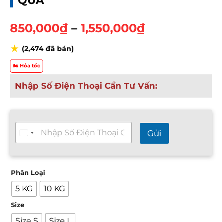
QUẢ
K
850,000
₫
–
1,550,000
₫
h
★
(2,474 đã bán)
o
ả
🏍️ Hỏa tốc
n
g
Nhập Số Điện Thoại Cần Tư Vấn:
g
i
á
T
:
Gửi
ư
t
v
ấ
ừ
n
8
Phân Loại
n
5
h
5 KG
10 KG
0
a
n
,
Size
h
0
2
Size S
Size L