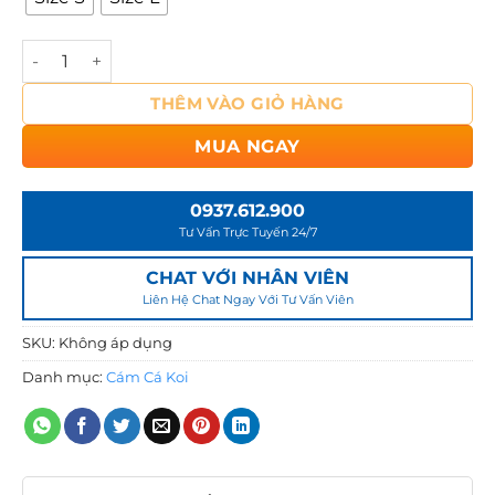
0
4
/
0
Cám Aqua Master Growth – Cám Tăng Trọng Cá Koi Hiệu 
7
₫
*
đ
THÊM VÀO GIỎ HÀNG
ế
n
MUA NGAY
1
,
0937.612.900
5
Tư Vấn Trực Tuyến 24/7
5
0
CHAT VỚI NHÂN VIÊN
Liên Hệ Chat Ngay Với Tư Vấn Viên
,
0
SKU:
Không áp dụng
0
Danh mục:
Cám Cá Koi
0
₫