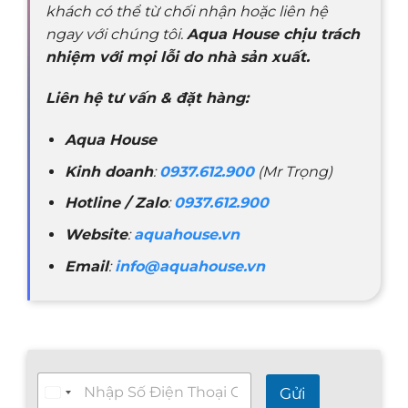
khách có thể từ chối nhận hoặc liên hệ
ngay với chúng tôi.
Aqua House chịu trách
nhiệm với mọi lỗi do nhà sản xuất.
Liên hệ tư vấn & đặt hàng:
Aqua House
Kinh doanh
:
0937.612.900
(Mr Trọng)
Hotline / Zalo
:
0937.612.900
Website
:
aquahouse.vn
Email
:
info@aquahouse.vn
T
Gửi
ư