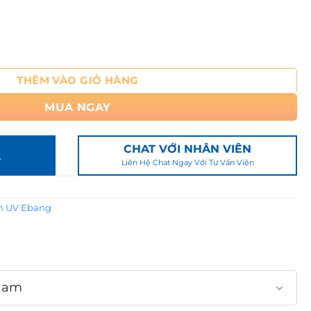
7
2
0
Tự Chìm Trong Nước 20W – 30W – 40W – 55W – 75W-100w - Đ
,
0
THÊM VÀO GIỎ HÀNG
0
0
MUA NGAY
₫
CHAT VỚI NHÂN VIÊN
7
Liên Hệ Chat Ngay Với Tư Vấn Viên
n UV Ebang
Nam