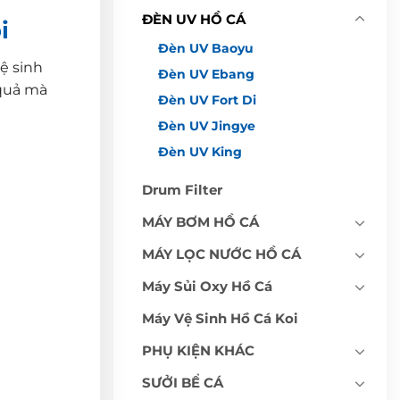
ĐÈN UV HỒ CÁ
i
Đèn UV Baoyu
hệ sinh
Đèn UV Ebang
quả mà
Đèn UV Fort Di
Đèn UV Jingye
Đèn UV King
Drum Filter
MÁY BƠM HỒ CÁ
MÁY LỌC NƯỚC HỒ CÁ
Máy Sủi Oxy Hồ Cá
Máy Vệ Sinh Hồ Cá Koi
PHỤ KIỆN KHÁC
SƯỞI BỂ CÁ