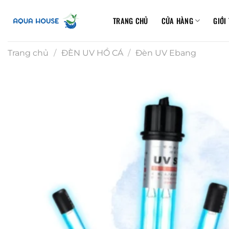
B
ỏ
TRANG CHỦ
CỬA HÀNG
GIỚI
q
u
Trang chủ
/
ĐÈN UV HỒ CÁ
/
Đèn UV Ebang
a
n
ộ
i
d
u
n
g