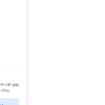
inh vật gây
 chịu.