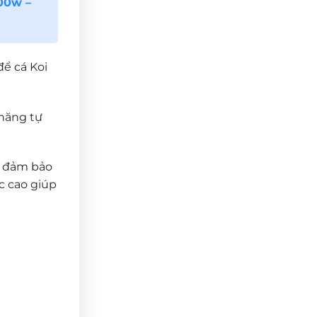
00w –
để cá Koi
 năng tự
, đảm bảo
c cao giúp