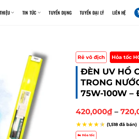
 THIỆU
TIN TỨC
TUYỂN DỤNG
TUYỂN ĐẠI LÝ
LIÊN HỆ
Rẻ vô địch
Hỏa tốc H
ĐÈN UV HỒ C
TRONG NƯỚC 
75W-100W – 
420,000
₫
–
720,
★
★
★
★
★
(1,518 đã bán)
🏍️ Hỏa tốc