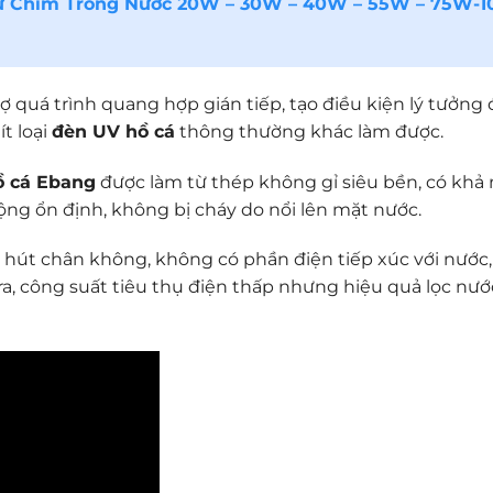
Tự Chìm Trong Nước 20W – 30W – 40W – 55W – 75W-1
 quá trình quang hợp gián tiếp, tạo điều kiện lý tưởng 
t loại
đèn UV hồ cá
thông thường khác làm được.
ồ cá Ebang
được làm từ thép không gỉ siêu bền, có khả
ộng ổn định, không bị cháy do nổi lên mặt nước.
hút chân không, không có phần điện tiếp xúc với nước
 ra, công suất tiêu thụ điện thấp nhưng hiệu quả lọc nướ