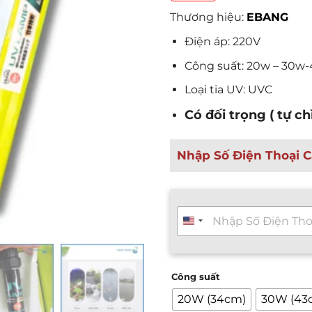
Thương hiệu:
EBANG
Điện áp: 220V
Công suất: 20w – 30w
Loại tia UV: UVC
Có đối trọng ( tự c
Nhập Số Điện Thoại C
T
ư
v
ấ
n
Công suất
n
h
20W (34cm)
30W (43
a