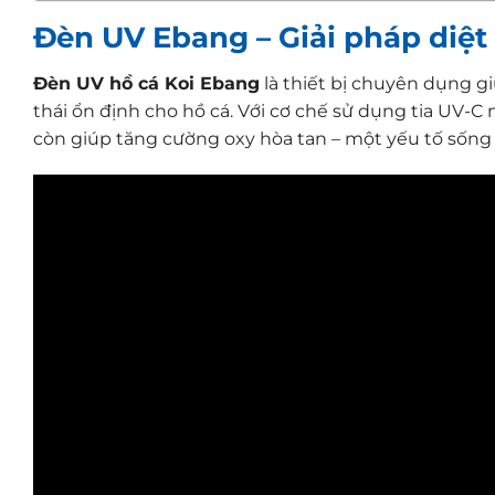
Đèn UV Ebang – Giải pháp diệt
Đèn UV hồ cá Koi Ebang
là thiết bị chuyên dụng giú
thái ổn định cho hồ cá. Với cơ chế sử dụng tia UV
còn giúp tăng cường oxy hòa tan – một yếu tố sống c