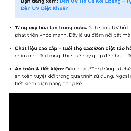
Bạn đang xem:
Đèn UV Hồ Cá Koi Ebang – 
Đèn UV Diệt Khuẩn
Tăng oxy hòa tan trong nước:
Ánh sáng UV hỗ trợ
phát triển khỏe mạnh. Đây là ưu điểm nổi bật mà í
Chất liệu cao cấp – tuổi thọ cao:
Đèn diệt tảo h
chìm nhờ đối trọng. Thiết kế này giúp đèn hoạt đ
An toàn & tiết kiệm:
Đèn hoạt động bằng cơ chế 
an toàn tuyệt đối trong quá trình sử dụng. Ngoài
tiết kiệm điện năng đáng kể.