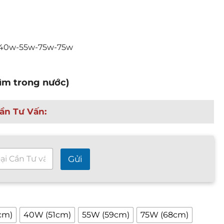
n
g
g
i
-40w-55w-75w-75w
á
:
t
hìm trong nước)
ừ
4
2
ần Tư Vấn:
0
,
0
0
Gửi
0
₫
đ
ế
cm)
40W (51cm)
55W (59cm)
75W (68cm)
n