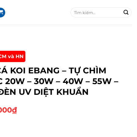
T
ì
m
k
i
ế
m
:
CM và HN
Á KOI EBANG – TỰ CHÌM
20W – 30W – 40W – 55W –
ĐÈN UV DIỆT KHUẨN
K
000
₫
h
o
ả