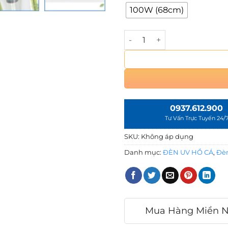
n
100W (68cm)
h
2
4
Đèn UV Hồ Cá Koi Ebang - 
/
7
*
0937.612.900
Tư Vấn Trực Tuyến 24/
SKU:
Không áp dụng
Danh mục:
ĐÈN UV HỒ CÁ
,
Đè
Mua Hàng Miền 