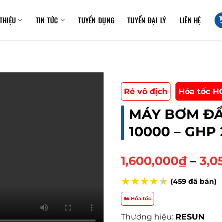
 THIỆU
TIN TỨC
TUYỂN DỤNG
TUYỂN ĐẠI LÝ
LIÊN HỆ
Rẻ vô địch
Hỏa tốc H
MÁY BƠM ĐẨ
10000 – GHP 
1,600,000
₫
–
3,0
★
★
★
★
★
(459 đã bán)
🏍️ Hỏa tốc
Thương hiệu:
RESUN