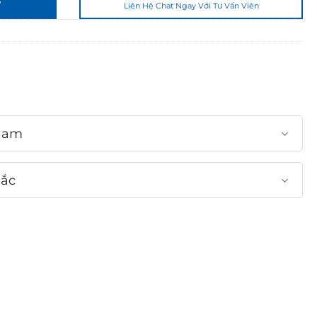
n
7
Liên Hệ Chat Ngay Với Tư Vấn Viên
3
,
0
5
0
,
0
Nam
0
0
₫
Bắc