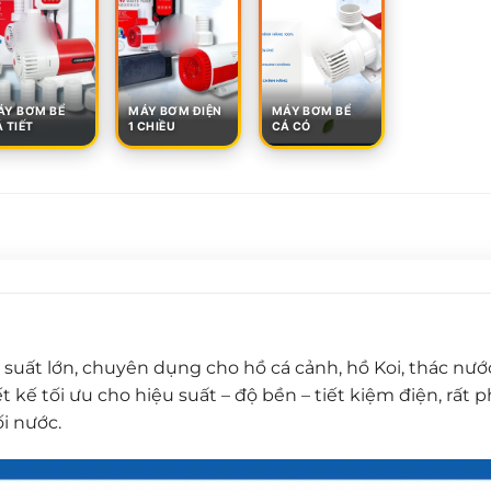
ÁY BƠM BỂ
MÁY BƠM ĐIỆN
MÁY BƠM BỂ
 TIẾT
1 CHIỀU
CÁ CÓ
uất lớn, chuyên dụng cho hồ cá cảnh, hồ Koi, thác nướ
 kế tối ưu cho hiệu suất – độ bền – tiết kiệm điện, rất 
i nước.