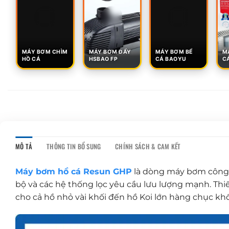
MÁY BƠM CHÌM
MÁY BƠM ĐẨY
MÁY BƠM BỂ
M
HỒ CÁ
HSBAO FP
CÁ BAOYU
CÁ
MÔ TẢ
THÔNG TIN BỔ SUNG
CHÍNH SÁCH & CAM KẾT
Máy bơm hồ cá Resun GHP
là dòng máy bơm công s
bộ và các hệ thống lọc yêu cầu lưu lượng mạnh. Thiết
cho cả hồ nhỏ vài khối đến hồ Koi lớn hàng chục khố