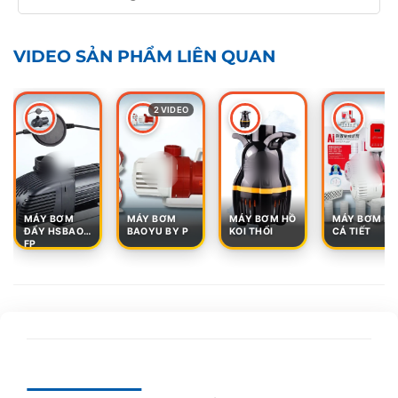
VIDEO SẢN PHẨM LIÊN QUAN
2 VIDEO
MÁY BƠM
MÁY BƠM
MÁY BƠM HỒ
MÁY BƠM BỂ
ĐẨY HSBAO
BAOYU BY P
KOI THỔI
CÁ TIẾT
FP