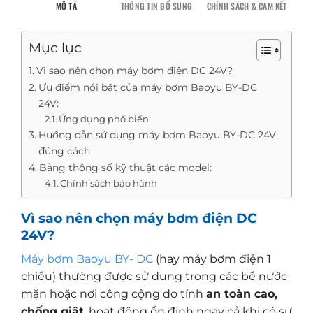
MÔ TẢ
THÔNG TIN BỔ SUNG
CHÍNH SÁCH & CAM KẾT
Mục lục
Vì sao nên chọn máy bơm điện DC 24V?
Ưu điểm nổi bật của máy bơm Baoyu BY-DC
24V:
Ứng dụng phổ biến
Hướng dẫn sử dụng máy bơm Baoyu BY-DC 24V
đúng cách
Bảng thông số kỹ thuật các model:
Chính sách bảo hành
Vì sao nên chọn máy bơm điện DC
24V?
Máy bơm Baoyu BY- DC
(hay máy bơm điện 1
chiều) thường được sử dụng trong các bể nước
mặn hoặc nơi công cộng do tính
an toàn cao,
chống giật
, hoạt động ổn định ngay cả khi có sự