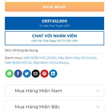
ế
n
MUA NGAY
2
,
0937.612.900
1
Tư Vấn Trực Tuyến 24/7
3
0
CHAT VỚI NHÂN VIÊN
,
Liên Hệ Chat Ngay Với Tư Vấn Viên
0
SKU:
Không áp dụng
0
0
Danh mục:
MÁY BƠM HỒ CÁ KOI
,
Máy Bơm Đẩy Hồ Cá Koi
,
MÁY BƠM HỒ CÁ
,
Máy Bơm Hồ Cá Baoyu
₫
Mua Hàng Miền Nam
Mua Hàng Miền Bắc