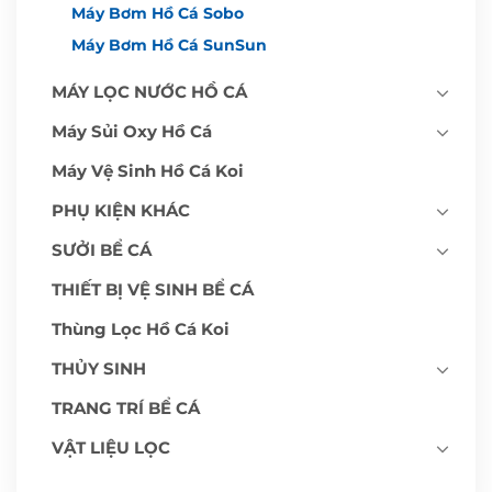
Máy Bơm Hồ Cá Sobo
Máy Bơm Hồ Cá SunSun
MÁY LỌC NƯỚC HỒ CÁ
Máy Sủi Oxy Hồ Cá
Máy Vệ Sinh Hồ Cá Koi
PHỤ KIỆN KHÁC
SƯỞI BỂ CÁ
THIẾT BỊ VỆ SINH BỂ CÁ
Thùng Lọc Hồ Cá Koi
THỦY SINH
TRANG TRÍ BỂ CÁ
VẬT LIỆU LỌC