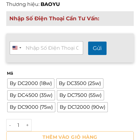
Thương hiệu:
BAOYU
g
g
Nhập Số Điện Thoại Cần Tư Vấn:
i
á
:
t
T
Gửi
ừ
ư
v
1
ấ
,
n
1
Mã
n
h
5
By DC2000 (18w)
By DC3500 (25w)
a
5
n
,
By DC4500 (35w)
By DC7500 (55w)
h
0
2
By DC9000 (75w)
By DC12000 (90w)
4
0
/
0
7
Máy bơm điện 1 chiều DC 24V Baoyu BY-DC 2000-3500-45
₫
*
đ
THÊM VÀO GIỎ HÀNG