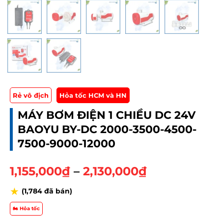
Rẻ vô địch
Hỏa tốc HCM và HN
MÁY BƠM ĐIỆN 1 CHIỀU DC 24V
BAOYU BY-DC 2000-3500-4500-
7500-9000-12000
K
1,155,000
₫
–
2,130,000
₫
h
★
(1,784 đã bán)
o
ả
🏍️ Hỏa tốc
n