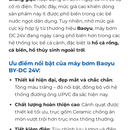
cố rò điện. Trước đây, mức giá cao khiến dòng
sản phẩm này ít được phổ biến trong các bể
nước ngọt dân dụng. Tuy nhiên, nhờ mức giá
cực kỳ hợp lý từ thương hiệu
Baoyu
, máy bơm
DC 24V đang ngày càng phổ biến hơn trong các
hệ thống lọc bể cá cảnh, đặc biệt là
hồ cá rồng,
cá biển, hồ thủy sinh ngoài trời
.
Ưu điểm nổi bật của máy bơm Baoyu
BY-DC 24V:
Thiết kế hiện đại, đẹp mắt và chắc chắn
:
Tông màu trắng – đỏ nổi bật, đồng bộ với hệ
thống đường ống UPVC đa sắc hiện nay.
Chất lượng hoàn thiện cao
: Cánh quạt được
thiết kế tối ưu, trục gốm Ceramic chống ăn
mòn vượt trội hơn trục inox thông thường.
Tiết kiệm điện
: Tùy chỉnh lưu lượng và điện