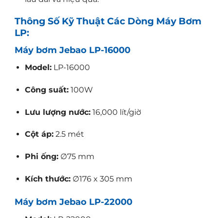
Thông Số Kỹ Thuật Các Dòng Máy Bơm
LP:
Máy bơm Jebao LP-16000
Model:
LP-16000
Công suất:
100W
Lưu lượng nước:
16,000 lít/giờ
Cột áp:
2.5 mét
Phi ống:
∅75 mm
Kích thước:
∅176 x 305 mm
Máy bơm Jebao LP-22000