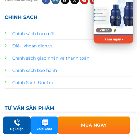
CHÍNH SÁCH
VIDEO
Chính sách bảo mật
Xem ngay ›
Điều khoản dịch vụ
Chính sách giao nhận và thanh toán
Chính sách bảo hành
Chính Sách Đổi Trả
TƯ VẤN SẢN PHẨM
MUA NGAY
T
Gọi điện
Zalo Chat
Gửi
ư