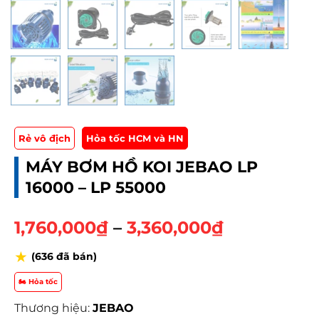
Rẻ vô địch
Hỏa tốc HCM và HN
MÁY BƠM HỒ KOI JEBAO LP
16000 – LP 55000
K
1,760,000
₫
–
3,360,000
₫
h
★
(636 đã bán)
o
ả
🏍️ Hỏa tốc
n
Thương hiệu:
JEBAO
g