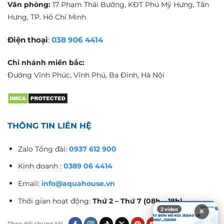
Văn phòng:
17 Phạm Thái Bường, KĐT Phú Mỹ Hưng, Tân
Hưng, TP. Hồ Chí Minh
Điện thoại
:
038 906 4414
Chi nhánh miền bắc:
Đường Vĩnh Phúc, Vĩnh Phú, Ba Đình, Hà Nội
THÔNG TIN LIÊN HỆ
Zalo Tổng đài:
0937 612 900
Kinh doanh :
0389 06 4414
Email:
info@aquahouse.vn
Thời gian hoạt động:
Thứ 2 – Thứ 7 (08h – 18h)
2 video
✕
Theo dõi chúng tôi