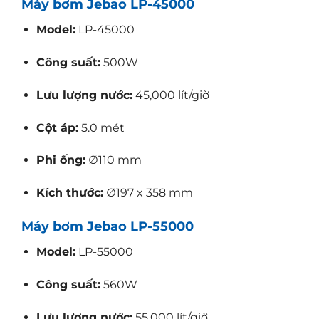
Máy bơm Jebao LP-45000
Model:
LP-45000
Công suất:
500W
Lưu lượng nước:
45,000 lít/giờ
Cột áp:
5.0 mét
Phi ống:
∅110 mm
Kích thước:
∅197 x 358 mm
Máy bơm Jebao LP-55000
Model:
LP-55000
Công suất:
560W
Lưu lượng nước:
55,000 lít/giờ