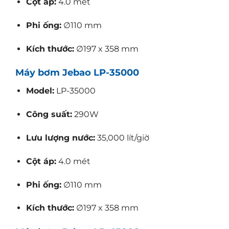
Cột áp:
4.0 mét
Phi ống:
∅110 mm
Kích thước:
∅197 x 358 mm
Máy bơm Jebao LP-35000
Model:
LP-35000
Công suất:
290W
Lưu lượng nước:
35,000 lít/giờ
Cột áp:
4.0 mét
Phi ống:
∅110 mm
Kích thước:
∅197 x 358 mm