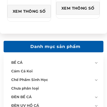
i
á
á
:
:
t
XEM THÔNG SỐ
t
ừ
XEM THÔNG SỐ
ừ
1
1
8
,
0
1
,
0
0
0
0
,
0
0
₫
0
đ
0
ế
₫
n
Danh mục sản phẩm
đ
6
ế
6
n
0
3
,
,
0
BỂ CÁ
1
0
4
0
0
₫
Cám Cá Koi
,
0
0
Chế Phẩm Sinh Học
0
₫
Chưa phân loại
ĐÈN BỂ CÁ
ĐÈN UV HỒ CÁ