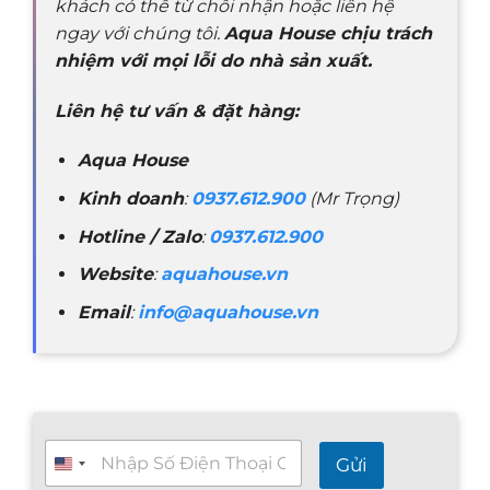
khách có thể từ chối nhận hoặc liên hệ
ngay với chúng tôi.
Aqua House chịu trách
nhiệm với mọi lỗi do nhà sản xuất.
Liên hệ tư vấn & đặt hàng:
Aqua House
Kinh doanh
:
0937.612.900
(Mr Trọng)
Hotline / Zalo
:
0937.612.900
Website
:
aquahouse.vn
Email
:
info@aquahouse.vn
T
Gửi
ư