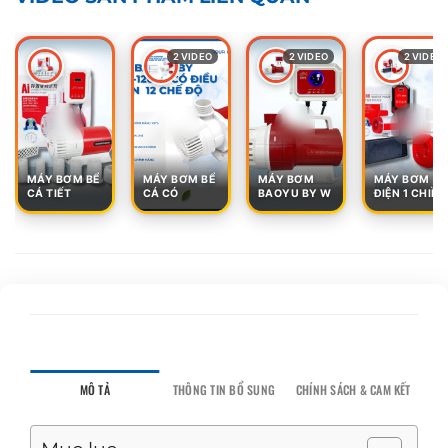
2 VIDEO
2 VIDEO
2 VIDEO
MÁY BƠM BỂ
MÁY BƠM BỂ
MÁY BƠM
MÁY BƠM
CÁ TIẾT
CÁ CÓ
BAOYU BY W
ĐIỆN 1 CHIỀU
MÔ TẢ
THÔNG TIN BỔ SUNG
CHÍNH SÁCH & CAM KẾT