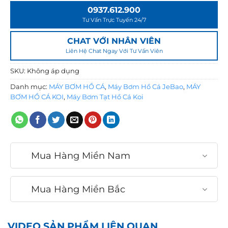
3
0937.612.900
,
Tư Vấn Trực Tuyến 24/7
3
CHAT VỚI NHÂN VIÊN
6
Liên Hệ Chat Ngay Với Tư Vấn Viên
0
,
SKU:
Không áp dụng
0
Danh mục:
MÁY BƠM HỒ CÁ
,
Máy Bơm Hồ Cá JeBao
,
MÁY
0
BƠM HỒ CÁ KOI
,
Máy Bơm Tạt Hồ Cá Koi
0
₫
Mua Hàng Miền Nam
Mua Hàng Miền Bắc
VIDEO SẢN PHẨM LIÊN QUAN