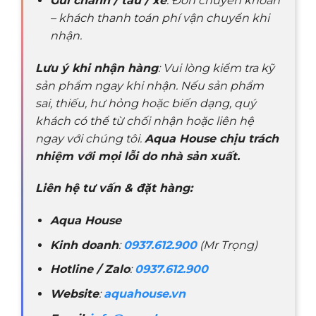
Gửi chành / tàu / xe
: Đơn chuyển khoản
– khách thanh toán phí vận chuyển khi
nhận.
Lưu ý khi nhận hàng
: Vui lòng kiểm tra kỹ
sản phẩm ngay khi nhận. Nếu sản phẩm
sai, thiếu, hư hỏng hoặc biến dạng, quý
khách có thể từ chối nhận hoặc liên hệ
ngay với chúng tôi.
Aqua House chịu trách
nhiệm với mọi lỗi do nhà sản xuất.
Liên hệ tư vấn & đặt hàng:
Aqua House
Kinh doanh
:
0937.612.900
(Mr Trọng)
Hotline / Zalo
:
0937.612.900
Website
:
aquahouse.vn