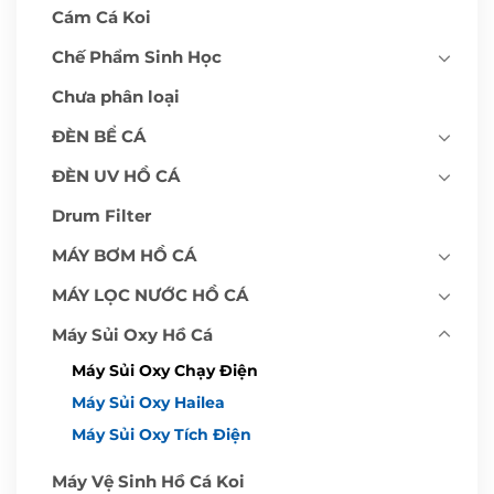
0
5
Cám Cá Koi
0
,
0
0
₫
0
Chế Phẩm Sinh Học
0
₫
Chưa phân loại
ĐÈN BỂ CÁ
ĐÈN UV HỒ CÁ
Drum Filter
MÁY BƠM HỒ CÁ
MÁY LỌC NƯỚC HỒ CÁ
Máy Sủi Oxy Hồ Cá
Máy Sủi Oxy Chạy Điện
Máy Sủi Oxy Hailea
Máy Sủi Oxy Tích Điện
Máy Vệ Sinh Hồ Cá Koi