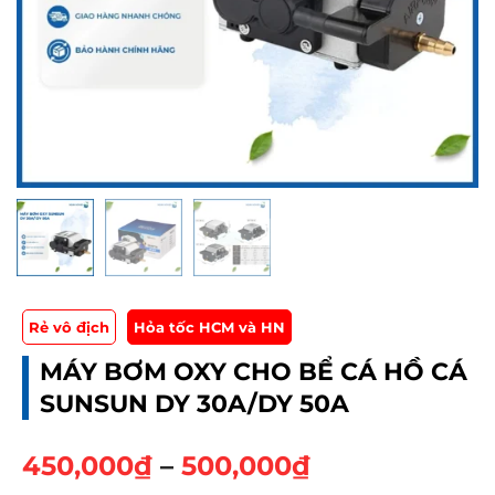
Rẻ vô địch
Hỏa tốc HCM và HN
MÁY BƠM OXY CHO BỂ CÁ HỒ CÁ
SUNSUN DY 30A/DY 50A
K
450,000
₫
–
500,000
₫
h