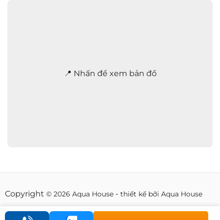
a
n
h
2
4
/
7
*
📍 Nhấn để xem bản đồ
Copyright
-
© 2026 Aqua House
thiết kế bởi Aqua House