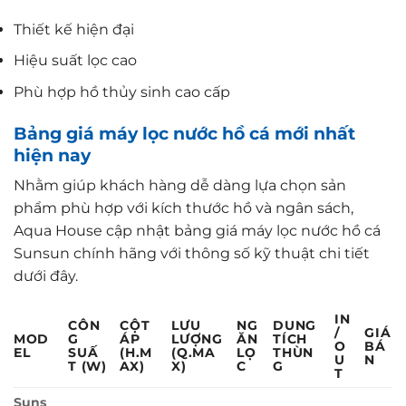
Thiết kế hiện đại
Hiệu suất lọc cao
Phù hợp hồ thủy sinh cao cấp
Bảng giá máy lọc nước hồ cá mới nhất
hiện nay
Nhằm giúp khách hàng dễ dàng lựa chọn sản
phẩm phù hợp với kích thước hồ và ngân sách,
Aqua House cập nhật bảng giá máy lọc nước hồ cá
Sunsun chính hãng với thông số kỹ thuật chi tiết
dưới đây.
IN
CÔN
CỘT
LƯU
NG
DUNG
/
GIÁ
MOD
G
ÁP
LƯỢNG
ĂN
TÍCH
O
BÁ
EL
SUẤ
(H.M
(Q.MA
LỌ
THÙN
U
N
T (W)
AX)
X)
C
G
T
Suns