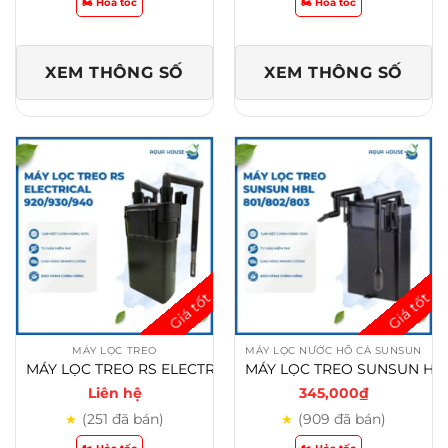
🏍️ Hỏa tốc
🏍️ Hỏa tốc
XEM THÔNG SỐ
XEM THÔNG SỐ
MÁY LỌC TREO
MÁY LỌC NƯỚC HỒ CÁ SUNSUN
MÁY LỌC TREO RS ELECTRICAL RS 920/RS 930/RS 940
MÁY LỌC TREO SUNSUN HBL 801/HBL 802/HBL 803 CHO HỒ CÁ CẢNH THỦY SINH
Liên hệ
345,000
₫
(251 đã bán)
(909 đã bán)
★
★