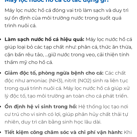
Máy lọc nước hồ cá đóng vai trò làm sạch và duy trì
sự ổn định của môi trường nước trong suốt quá
trình nuôi cá.
Làm sạch nước hồ cá hiệu quả:
Máy lọc nước hồ cá
giúp loại bỏ các tạp chất như: phân cá, thức ăn thừa,
cặn bẩn rêu tảo, …giữ nước trong veo, cải thiện tính
thẩm mỹ cho hồ cá.
Giảm độc tố, phòng ngừa bệnh cho cá:
Các chất
độc như amoniac (NH3), nitrit (NO2) sinh ra liên tục
trong quá trình nuôi cá.
Máy lọc nước hồ cá giúp xử
lý độc tố, tạo môi trường an toàn cho cá phát triển.
Ổn định hệ vi sinh trong hồ:
Hệ thống lọc tạo nơi
cư trú cho vi sinh có lợi, giúp phân hủy chất thải tự
nhiên, duy trì cân bằng sinh học lâu dài.
Tiết kiệm công chăm sóc và chi phí vận hành:
Khi