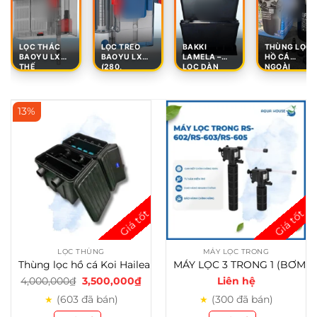
LỌC THÁC
LỌC TREO
BAKKI
THÙNG LỌC
BAOYU LX
BAOYU LX
LAMELA –
HỒ CÁ
THẾ
(280,
LỌC DÀN
NGOÀI
13%
LỌC THÙNG
MÁY LỌC TRONG
Thùng lọc hồ cá Koi Hailea Model G-16000 Có UV – Giải pháp máy lọc nước hồ cá
MÁY LỌC 3 TRONG 1 (BƠM, LỌC, SỦI) RS-602/RS-603/RS-605
G
G
4,000,000
₫
3,500,000
₫
Liên hệ
i
i
(603 đã bán)
á
á
(300 đã bán)
★
★
g
h