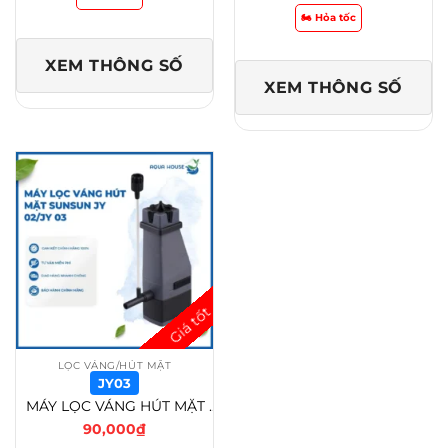
🏍️ Hỏa tốc
XEM THÔNG SỐ
XEM THÔNG SỐ
LỌC VÁNG/HÚT MẶT
JY03
MÁY LỌC VÁNG HÚT MẶT SUNSUN JY 02/JY 03 HỒ CÁ, THỦY SINH – JY03
90,000
₫