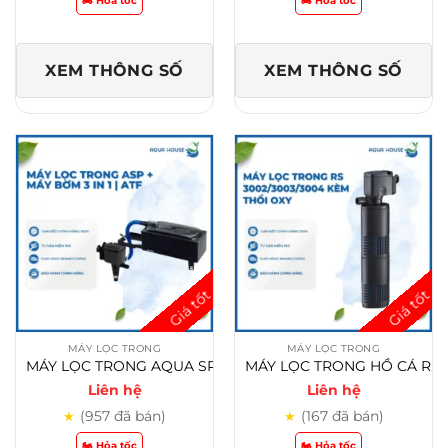
🏍️ Hỏa tốc
🏍️ Hỏa tốc
XEM THÔNG SỐ
XEM THÔNG SỐ
MÁY LỌC TRONG
MÁY LỌC TRONG
MÁY LỌC TRONG AQUA SPEED + MÁY BƠM 3 IN 1 | ATF 002/ATF 003/ATF 103/ATF 203/ATF 303/ ATF 403
MÁY LỌC TRONG HỒ CÁ RS 3002/RS 3003/RS 3004 KÈM THỔI OXY
Liên hệ
Liên hệ
(957 đã bán)
(167 đã bán)
★
★
🏍️ Hỏa tốc
🏍️ Hỏa tốc