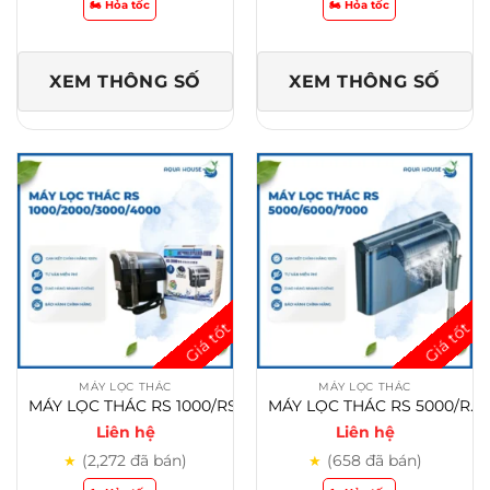
ố
i
🏍️ Hỏa tốc
🏍️ Hỏa tốc
c
ệ
l
n
à
t
:
ạ
4
i
XEM THÔNG SỐ
XEM THÔNG SỐ
,
l
0
à
0
:
0
3
,
,
0
5
0
0
0
0
₫
,
.
0
0
0
₫
.
MÁY LỌC THÁC
MÁY LỌC THÁC
MÁY LỌC THÁC RS 1000/RS 2000/RS 3000/RS 4000 CHO HỒ CÁ CẢNH
MÁY LỌC THÁC RS 5000/RS 6000/RS 7000 CHO HỒ CÁ CẢNH
Liên hệ
Liên hệ
(2,272 đã bán)
(658 đã bán)
★
★