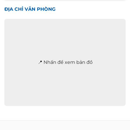
n
n
ĐỊA CHỈ VĂN PHÒNG
h
a
n
h
2
4
/
7
*
📍 Nhấn để xem bản đồ