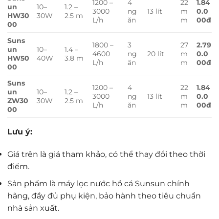
1200 –
4
22
1.84
un
10–
1.2 –
3000
ng
13 lít
m
0.0
HW30
30W
2.5 m
L/h
ăn
m
00đ
00
Suns
1800 –
3
27
2.79
un
10–
1.4 –
4600
ng
20 lít
m
0.0
HW50
40W
3.8 m
L/h
ăn
m
00đ
00
Suns
1200 –
4
22
1.84
un
10–
1.2 –
3000
ng
13 lít
m
0.0
ZW30
30W
2.5 m
L/h
ăn
m
00đ
00
Lưu ý:
Giá trên là giá tham khảo, có thể thay đổi theo thời
điểm.
Sản phẩm là máy lọc nước hồ cá Sunsun chính
hãng, đầy đủ phụ kiện, bảo hành theo tiêu chuẩn
nhà sản xuất.