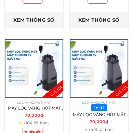
XEM THÔNG SỐ
XEM THÔNG SỐ
LỌC VÁNG/HÚT MẶT
LỌC VÁNG/HÚT MẶT
MÁY LỌC VÁNG HÚT MẶT SUNSUN JY 02/JY 03 HỒ CÁ, THỦY SINH
JY 02
MÁY LỌC VÁNG HÚT MẶT SUNSUN JY 02/JY 03 HỒ CÁ, THỦY SINH – JY 02
70,000
₫
70,000
₫
(104 đã bán)
★
(419 đã bán)
★
🏍️ Hỏa tốc