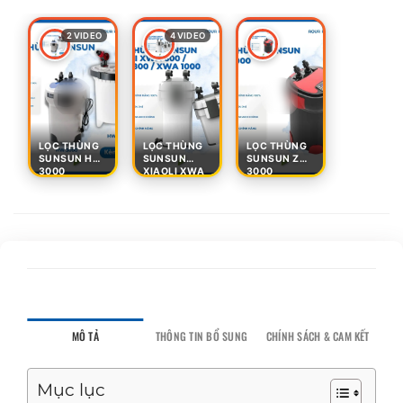
2 VIDEO
4 VIDEO
LỌC THÙNG
LỌC THÙNG
LỌC THÙNG
SUNSUN HW
SUNSUN
SUNSUN ZW
3000
XIAOLI XWA
3000
MÔ TẢ
THÔNG TIN BỔ SUNG
CHÍNH SÁCH & CAM KẾT
Mục lục