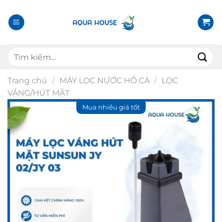
B
ỏ
q
u
T
a
ì
n
m
ộ
Trang chủ
/
MÁY LỌC NƯỚC HỒ CÁ
/
LỌC
k
i
VÁNG/HÚT MẶT
i
d
ế
u
m
n
:
g