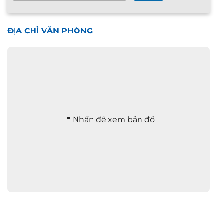
v
ấ
n
n
ĐỊA CHỈ VĂN PHÒNG
h
a
n
h
2
4
/
7
*
📍 Nhấn để xem bản đồ