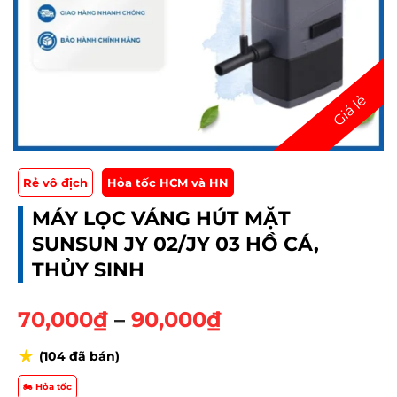
Rẻ vô địch
Hỏa tốc HCM và HN
MÁY LỌC VÁNG HÚT MẶT
SUNSUN JY 02/JY 03 HỒ CÁ,
THỦY SINH
K
70,000
₫
–
90,000
₫
h
★
(104 đã bán)
o
ả
🏍️ Hỏa tốc