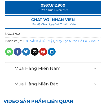
0
0937.612.900
,
Tư Vấn Trực Tuyến 24/7
0
0
CHAT VỚI NHÂN VIÊN
Liên Hệ Chat Ngay Với Tư Vấn Viên
0
₫
SKU:
JY02
Danh mục:
LỌC VÁNG/HÚT MẶT
,
Máy Lọc Nước Hồ Cá Sunsun
Mua Hàng Miền Nam
Mua Hàng Miền Bắc
VIDEO SẢN PHẨM LIÊN QUAN