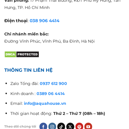
Văn phòng:
17 Phạm Thái Bường, KĐT Phú Mỹ Hưng, Tân
Hưng, TP. Hồ Chí Minh
Điện thoại
:
038 906 4414
Chi nhánh miền bắc:
Đường Vĩnh Phúc, Vĩnh Phú, Ba Đình, Hà Nội
THÔNG TIN LIÊN HỆ
Zalo Tổng đài:
0937 612 900
Kinh doanh :
0389 06 4414
Email:
info@aquahouse.vn
Thời gian hoạt động:
Thứ 2 – Thứ 7 (08h – 18h)
Theo dõi chúng tôi