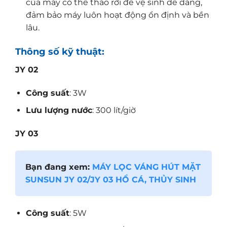
của máy có thể tháo rời để vệ sinh dễ dàng,
đảm bảo máy luôn hoạt động ổn định và bền
lâu.
Thông số kỹ thuật:
JY 02
Công suất
: 3W
Lưu lượng nước
: 300 lít/giờ
JY 03
Bạn đang xem:
MÁY LỌC VÁNG HÚT MẶT
SUNSUN JY 02/JY 03 HỒ CÁ, THỦY SINH
Công suất
: 5W