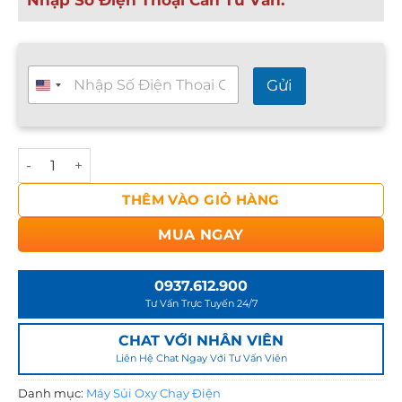
Nhập Số Điện Thoại Cần Tư Vấn:
T
Gửi
ư
v
ấ
n
MÁY SỦI OXY ATMAN 1 VÒI CR 10, 2 VÒI CR 40 - SIÊU ÊM V
n
h
a
THÊM VÀO GIỎ HÀNG
n
h
MUA NGAY
2
4
/
0937.612.900
7
Tư Vấn Trực Tuyến 24/7
*
CHAT VỚI NHÂN VIÊN
Liên Hệ Chat Ngay Với Tư Vấn Viên
Danh mục:
Máy Sủi Oxy Chạy Điện