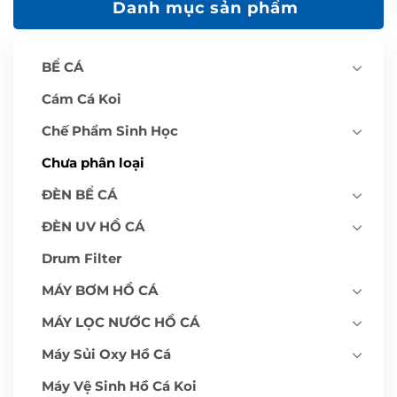
Danh mục sản phẩm
n
1
,
5
5
BỂ CÁ
0
,
0
Cám Cá Koi
0
0
₫
Chế Phẩm Sinh Học
Chưa phân loại
ĐÈN BỂ CÁ
ĐÈN UV HỒ CÁ
Drum Filter
MÁY BƠM HỒ CÁ
MÁY LỌC NƯỚC HỒ CÁ
Máy Sủi Oxy Hồ Cá
Máy Vệ Sinh Hồ Cá Koi