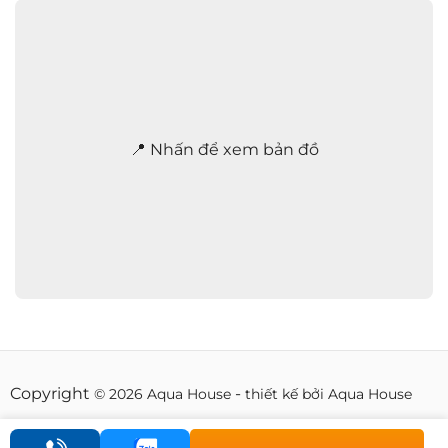
a
n
h
2
4
/
7
*
📍 Nhấn để xem bản đồ
Copyright
-
© 2026 Aqua House
thiết kế bởi Aqua House