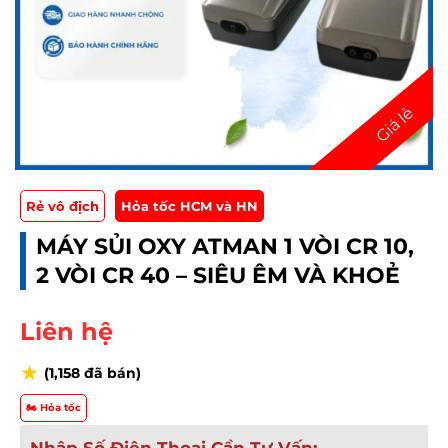
Rẻ vô địch
Hỏa tốc HCM và HN
MÁY SỦI OXY ATMAN 1 VÒI CR 10,
2 VÒI CR 40 – SIÊU ÊM VÀ KHOẺ
Liên hệ
★
(1,158 đã bán)
🏍️ Hỏa tốc