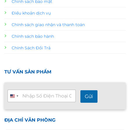
Chính sách bảo mật
Điều khoản dịch vụ
Chính sách giao nhận và thanh toán
Chính sách bảo hành
Chính Sách Đổi Trả
TƯ VẤN SẢN PHẨM
T
Gửi
ư
v
ấ
n
n
ĐỊA CHỈ VĂN PHÒNG
h