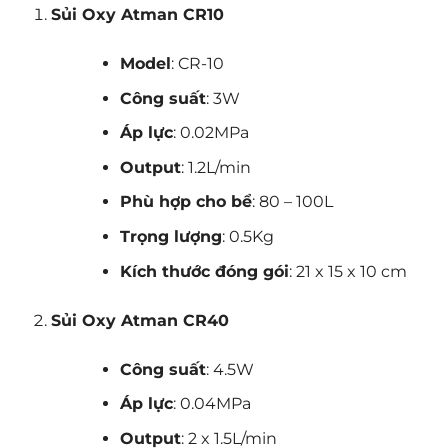
Sủi Oxy Atman CR10
Model
: CR-10
Công suất
: 3W
Áp lực
: 0.02MPa
Output
: 1.2L/min
Phù hợp cho bể
: 80 – 100L
Trọng lượng
: 0.5Kg
Kích thước đóng gói
: 21 x 15 x 10 cm
Sủi Oxy Atman CR40
Công suất
: 4.5W
Áp lực
: 0.04MPa
Output
: 2 x 1.5L/min