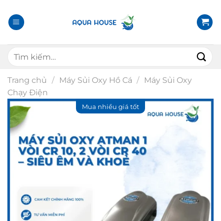
B
ỏ
q
u
T
a
ì
n
m
ộ
Trang chủ
/
Máy Sủi Oxy Hồ Cá
/
Máy Sủi Oxy
k
i
Chạy Điện
i
d
ế
u
m
n
:
g