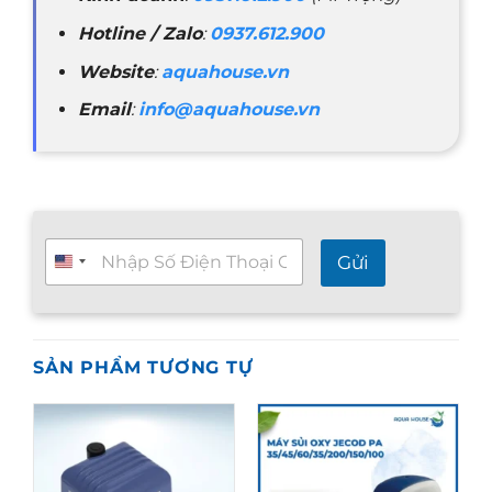
Hotline / Zalo
:
0937.612.900
Website
:
aquahouse.vn
Email
:
info@aquahouse.vn
T
Gửi
ư
v
ấ
n
n
SẢN PHẨM TƯƠNG TỰ
h
a
n
h
2
4