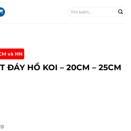
T
ì
m
k
i
ế
m
:
CM và HN
 ĐÁY HỒ KOI – 20CM – 25CM
ng