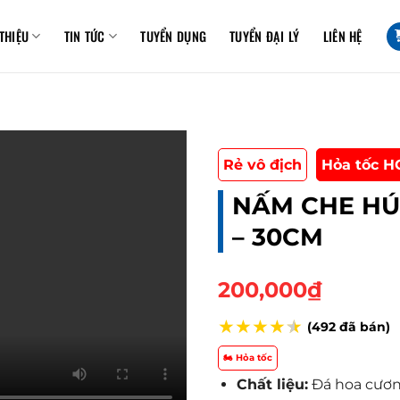
 THIỆU
TIN TỨC
TUYỂN DỤNG
TUYỂN ĐẠI LÝ
LIÊN HỆ
Rẻ vô địch
Hỏa tốc H
NẤM CHE HÚT
– 30CM
200,000
₫
★
★
★
★
★
(492 đã bán)
🏍️ Hỏa tốc
Chất liệu:
Đá hoa cươ