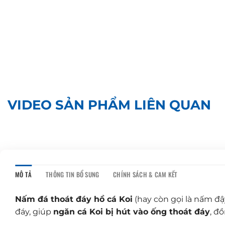
VIDEO SẢN PHẨM LIÊN QUAN
MÔ TẢ
THÔNG TIN BỔ SUNG
CHÍNH SÁCH & CAM KẾT
Nấm đá thoát đáy hồ cá Koi
(hay còn gọi là nấm đậ
đáy, giúp
ngăn cá Koi bị hút vào ống thoát đáy
, đ