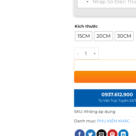
ư
v
ấ
n
Kích thước
n
h
15CM
20CM
30CM
a
n
h
Nấm Che Hút Đáy Hồ Koi - 2
2
4
/
7
*
0937.612.900
Tư Vấn Trực Tuyến 24/
SKU:
Không áp dụng
Danh mục:
PHỤ KIỆN KHÁC