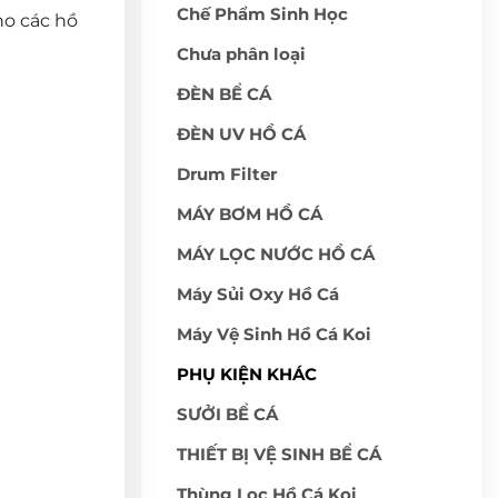
Chế Phẩm Sinh Học
ho các hồ
Chưa phân loại
ĐÈN BỂ CÁ
ĐÈN UV HỒ CÁ
Drum Filter
MÁY BƠM HỒ CÁ
MÁY LỌC NƯỚC HỒ CÁ
Máy Sủi Oxy Hồ Cá
Máy Vệ Sinh Hồ Cá Koi
PHỤ KIỆN KHÁC
SƯỞI BỂ CÁ
THIẾT BỊ VỆ SINH BỂ CÁ
Thùng Lọc Hồ Cá Koi