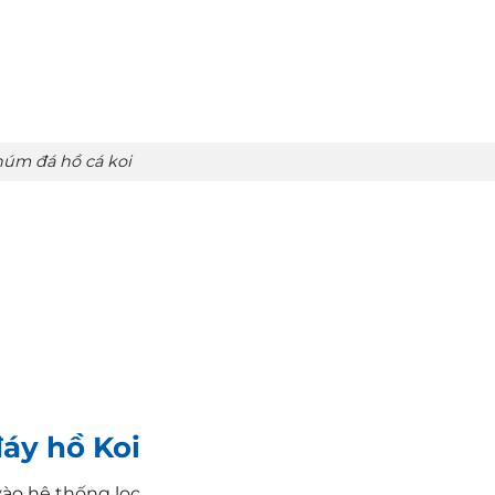
núm đá hồ cá koi
áy hồ Koi
vào hệ thống lọc