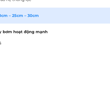
0cm – 25cm – 30cm
áy bơm hoạt động mạnh
ả