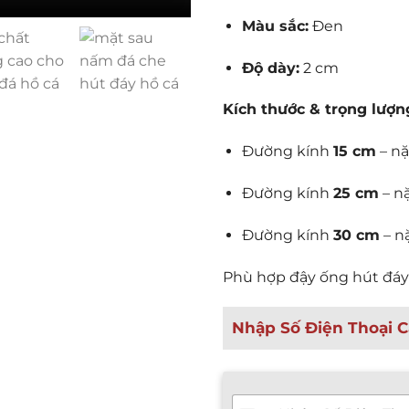
Màu sắc:
Đen
Độ dày:
2 cm
Kích thước & trọng lượn
Đường kính
15 cm
– n
Đường kính
25 cm
– n
Đường kính
30 cm
– n
Phù hợp đậy ống hút đáy
Nhập Số Điện Thoại C
T