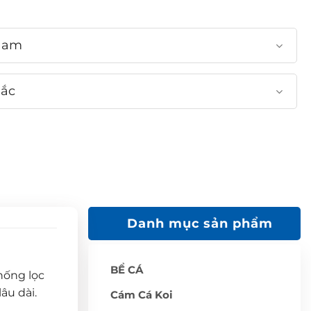
Nam
Bắc
Danh mục sản phẩm
BỂ CÁ
hống lọc
âu dài.
Cám Cá Koi