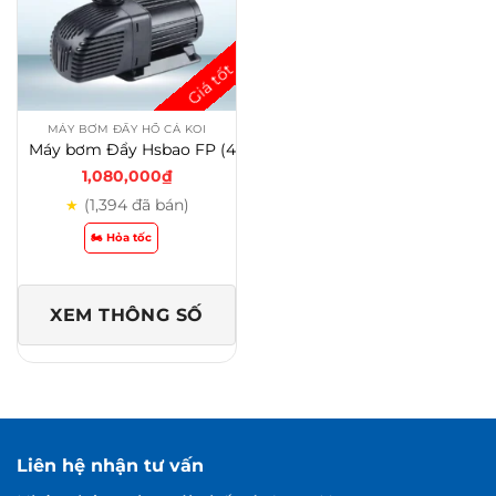
MÁY BƠM ĐẨY HỒ CÁ KOI
Máy bơm Đẩy Hsbao FP (4.000-15.000)
1,080,000
₫
(1,394 đã bán)
★
🏍️ Hỏa tốc
XEM THÔNG SỐ
Liên hệ nhận tư vấn