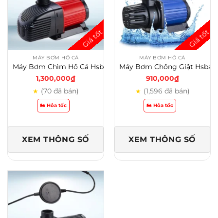
MÁY BƠM HỒ CÁ
MÁY BƠM HỒ CÁ
Máy Bơm Chìm Hồ Cá Hsbao AEP 6000-15000 – Có Điều Khiển
Máy Bơm Chống Giật Hsbao DEP – Công Nghệ Dc 24v An Toàn
1,300,000
₫
910,000
₫
(70 đã bán)
(1,596 đã bán)
★
★
🏍️ Hỏa tốc
🏍️ Hỏa tốc
XEM THÔNG SỐ
XEM THÔNG SỐ