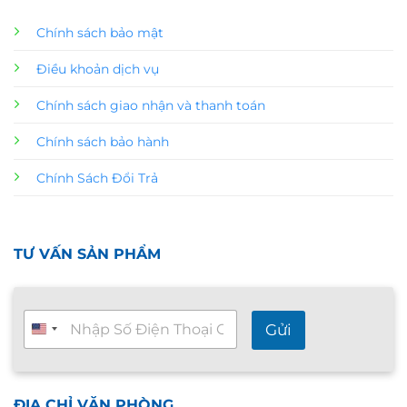
Chính sách bảo mật
Điều khoản dịch vụ
Chính sách giao nhận và thanh toán
Chính sách bảo hành
Chính Sách Đổi Trả
TƯ VẤN SẢN PHẨM
T
Gửi
ư
v
ấ
n
n
ĐỊA CHỈ VĂN PHÒNG