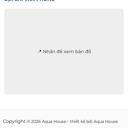
h
a
n
h
2
4
/
7
*
📍 Nhấn để xem bản đồ
Copyright
-
© 2026 Aqua House
thiết kế bởi Aqua House