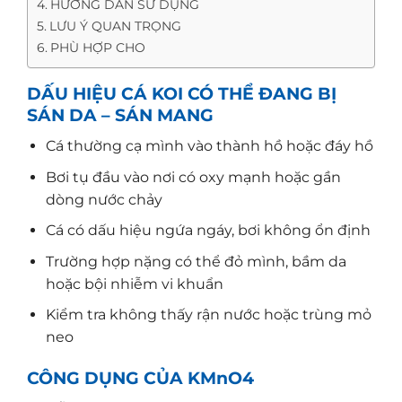
HƯỚNG DẪN SỬ DỤNG
LƯU Ý QUAN TRỌNG
PHÙ HỢP CHO
DẤU HIỆU CÁ KOI CÓ THỂ ĐANG BỊ
SÁN DA – SÁN MANG
Cá thường cạ mình vào thành hồ hoặc đáy hồ
Bơi tụ đầu vào nơi có oxy mạnh hoặc gần
dòng nước chảy
Cá có dấu hiệu ngứa ngáy, bơi không ổn định
Trường hợp nặng có thể đỏ mình, bầm da
hoặc bội nhiễm vi khuẩn
Kiểm tra không thấy rận nước hoặc trùng mỏ
neo
CÔNG DỤNG CỦA KMnO4