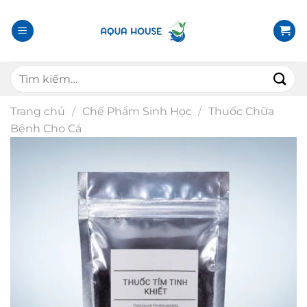
B
ỏ
q
u
T
a
ì
n
m
ộ
Trang chủ
/
Chế Phẩm Sinh Học
/
Thuốc Chữa
k
i
Bệnh Cho Cá
i
d
ế
u
m
n
:
g