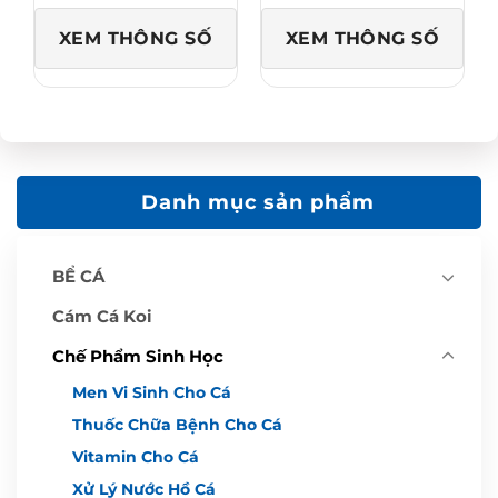
:
ạ
3
i
7
l
XEM THÔNG SỐ
XEM THÔNG SỐ
5
à
,
:
0
2
0
5
0
5
₫
,
.
0
0
0
₫
.
Danh mục sản phẩm
BỂ CÁ
Cám Cá Koi
Chế Phẩm Sinh Học
Men Vi Sinh Cho Cá
Thuốc Chữa Bệnh Cho Cá
Vitamin Cho Cá
Xử Lý Nước Hồ Cá