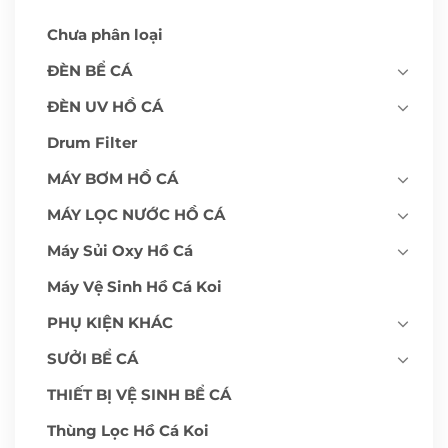
Chưa phân loại
ĐÈN BỂ CÁ
ĐÈN UV HỒ CÁ
Drum Filter
MÁY BƠM HỒ CÁ
MÁY LỌC NƯỚC HỒ CÁ
Máy Sủi Oxy Hồ Cá
Máy Vệ Sinh Hồ Cá Koi
PHỤ KIỆN KHÁC
SƯỞI BỂ CÁ
THIẾT BỊ VỆ SINH BỂ CÁ
Thùng Lọc Hồ Cá Koi