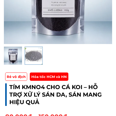
Rẻ vô địch
Hỏa tốc HCM và HN
TÍM KMNO4 CHO CÁ KOI – HỖ
TRỢ XỬ LÝ SÁN DA, SÁN MANG
HIỆU QUẢ