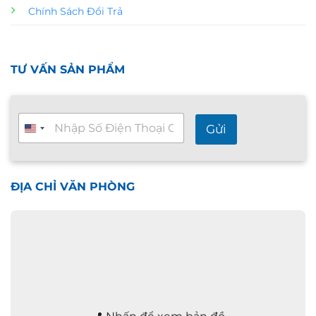
Chính Sách Đổi Trả
TƯ VẤN SẢN PHẨM
T
Gửi
ư
v
ấ
n
n
ĐỊA CHỈ VĂN PHÒNG
h
a
n
h
2
4
/
7
*