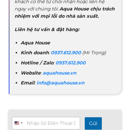
khách có thể từ chối nhận hoặc liên hệ
ngay với chúng tôi.
Aqua House chịu trách
nhiệm với mọi lỗi do nhà sản xuất.
Liên hệ tư vấn & đặt hàng:
Aqua House
Kinh doanh
:
0937.612.900
(Mr Trọng)
Hotline / Zalo
:
0937.612.900
Website
:
aquahouse.vn
Email
:
info@aquahouse.vn
T
Gửi
ư