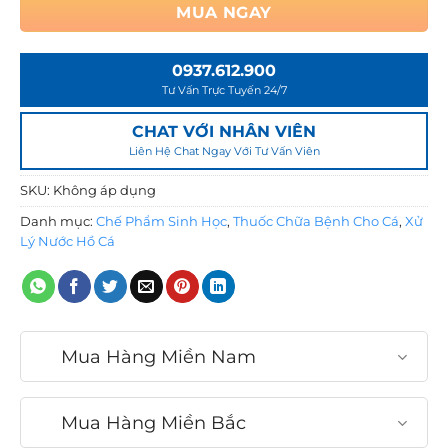
đ
MUA NGAY
*
ế
n
0937.612.900
1
Tư Vấn Trực Tuyến 24/7
5
0
CHAT VỚI NHÂN VIÊN
,
Liên Hệ Chat Ngay Với Tư Vấn Viên
0
SKU:
Không áp dụng
0
0
Danh mục:
Chế Phẩm Sinh Học
,
Thuốc Chữa Bệnh Cho Cá
,
Xử
Lý Nước Hồ Cá
₫
Mua Hàng Miền Nam
Mua Hàng Miền Bắc