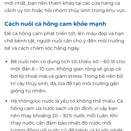
mới nhất, bạn nên tham khảo tại các cửa hàng cá
cảnh uy tín hoặc hội nhóm thủy sinh trong khu vực.
Cách nuôi cá hồng cam khỏe mạnh
Để cá hồng cam phát triển tốt, lên màu đẹp và hạn
chế bệnh tật, người nuôi cần chú ý đến môi trường
bể và cách chăm sóc hằng ngày.
Bể nuôi nên có dung tích tối thiểu 40 – 60 lít cho
một đàn 6 – 10 con. Không gian rộng sẽ giúp cá
bơi lội thoải mái và giảm stress. Trong bể nên bố
trí cây thủy sinh, đá, lũa để tạo môi trường gần
giống tự nhiên.
Hệ thống lọc nước là yếu tố không thể thiếu. Cá
hồng cam ưa nước sạch và ổn định, vì vậy bạn
nên thay khoảng 20 – 30% nước mỗi tuần. Khi
thay nước, cần đảm bảo nhiệt độ nước mới
tương đồng với nước cũ để tránh cá bị sốc nhiệt.