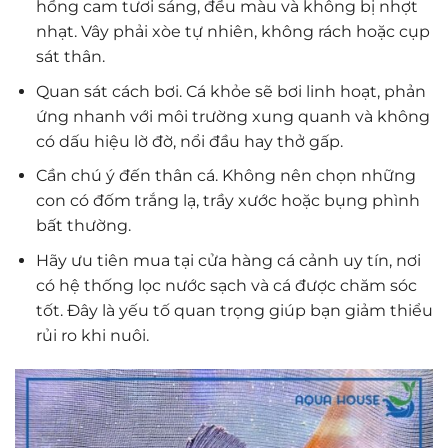
hồng cam tươi sáng, đều màu và không bị nhợt
nhạt. Vây phải xòe tự nhiên, không rách hoặc cụp
sát thân.
Quan sát cách bơi. Cá khỏe sẽ bơi linh hoạt, phản
ứng nhanh với môi trường xung quanh và không
có dấu hiệu lờ đờ, nổi đầu hay thở gấp.
Cần chú ý đến thân cá. Không nên chọn những
con có đốm trắng lạ, trầy xước hoặc bụng phình
bất thường.
Hãy ưu tiên mua tại cửa hàng cá cảnh uy tín, nơi
có hệ thống lọc nước sạch và cá được chăm sóc
tốt. Đây là yếu tố quan trọng giúp bạn giảm thiểu
rủi ro khi nuôi.