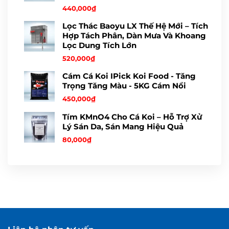
440,000
₫
Lọc Thác Baoyu LX Thế Hệ Mới – Tích
Hợp Tách Phân, Dàn Mưa Và Khoang
Lọc Dung Tích Lớn
520,000
₫
Cám Cá Koi IPick Koi Food - Tăng
Trọng Tăng Màu - 5KG Cám Nổi
450,000
₫
Tím KMnO4 Cho Cá Koi – Hỗ Trợ Xử
Lý Sán Da, Sán Mang Hiệu Quả
80,000
₫