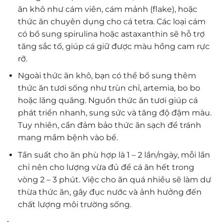
ăn khô như cám viên, cám mảnh (flake), hoặc
thức ăn chuyên dụng cho cá tetra. Các loại cám
có bổ sung spirulina hoặc astaxanthin sẽ hỗ trợ
tăng sắc tố, giúp cá giữ được màu hồng cam rực
rỡ.
Ngoài thức ăn khô, bạn có thể bổ sung thêm
thức ăn tươi sống như trùn chỉ, artemia, bo bo
hoặc lăng quăng. Nguồn thức ăn tươi giúp cá
phát triển nhanh, sung sức và tăng độ đậm màu.
Tuy nhiên, cần đảm bảo thức ăn sạch để tránh
mang mầm bệnh vào bể.
Tần suất cho ăn phù hợp là 1 – 2 lần/ngày, mỗi lần
chỉ nên cho lượng vừa đủ để cá ăn hết trong
vòng 2 – 3 phút. Việc cho ăn quá nhiều sẽ làm dư
thừa thức ăn, gây đục nước và ảnh hưởng đến
chất lượng môi trường sống.