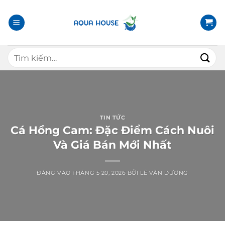
B
ỏ
q
u
T
a
ì
n
m
ộ
k
i
i
d
ế
TIN TỨC
u
m
Cá Hồng Cam: Đặc Điểm Cách Nuôi
n
:
Và Giá Bán Mới Nhất
g
ĐĂNG VÀO
THÁNG 5 20, 2026
BỞI
LÊ VĂN DƯƠNG