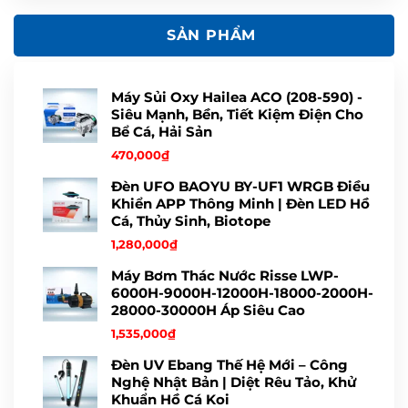
SẢN PHẨM
Máy Sủi Oxy Hailea ACO (208-590) -
Siêu Mạnh, Bền, Tiết Kiệm Điện Cho
Bể Cá, Hải Sản
470,000
₫
Đèn UFO BAOYU BY-UF1 WRGB Điều
Khiển APP Thông Minh | Đèn LED Hồ
Cá, Thủy Sinh, Biotope
1,280,000
₫
Máy Bơm Thác Nước Risse LWP-
6000H-9000H-12000H-18000-2000H-
28000-30000H Áp Siêu Cao
1,535,000
₫
Đèn UV Ebang Thế Hệ Mới – Công
Nghệ Nhật Bản | Diệt Rêu Tảo, Khử
Khuẩn Hồ Cá Koi