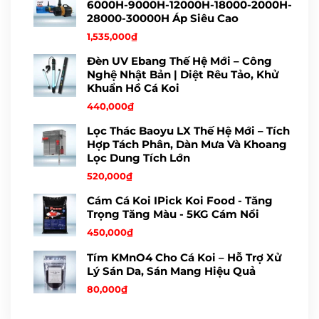
6000H-9000H-12000H-18000-2000H-
28000-30000H Áp Siêu Cao
1,535,000
₫
Đèn UV Ebang Thế Hệ Mới – Công
Nghệ Nhật Bản | Diệt Rêu Tảo, Khử
Khuẩn Hồ Cá Koi
440,000
₫
Lọc Thác Baoyu LX Thế Hệ Mới – Tích
Hợp Tách Phân, Dàn Mưa Và Khoang
Lọc Dung Tích Lớn
520,000
₫
Cám Cá Koi IPick Koi Food - Tăng
Trọng Tăng Màu - 5KG Cám Nổi
450,000
₫
Tím KMnO4 Cho Cá Koi – Hỗ Trợ Xử
Lý Sán Da, Sán Mang Hiệu Quả
80,000
₫