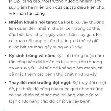
(NO2-) tăng cao. Môi trường nước ô nhiễm làm
suy giảm hệ miễn dịch của cá, tạo điều kiện cho
vi khuẩn tấn công.
Nhiễm khuẩn nội tạng:
Cá koi bị xù vảy thường
liên quan đến nhiễm khuẩn bên trong cơ thể,
đặc biệt là vi khuẩn gây viêm thận, suy gan. Khi
cơ quan nội tạng bị tổn thương, cơ thể cá giữ
nước bất thường, gây sưng và xù vảy.
Ký sinh trùng và nấm:
Ký sinh trùng hoặc nấm
tấn công kéo dài khiến cá bị stress, tổn thương
da và suy yếu. Khi sức đề kháng giảm mạnh, cá
dễ mắc thêm các bệnh thứ phát như xù vảy.
Thay đổi môi trường đột ngột:
Sự thay đổi nhiệt
độ, pH hoặc độ cứng của nước quá nhanh cũng
có thể khiến cá bị sốc môi trường, dẫn đến rối
loạn chức năng trao đổi chất và gây bệnh.