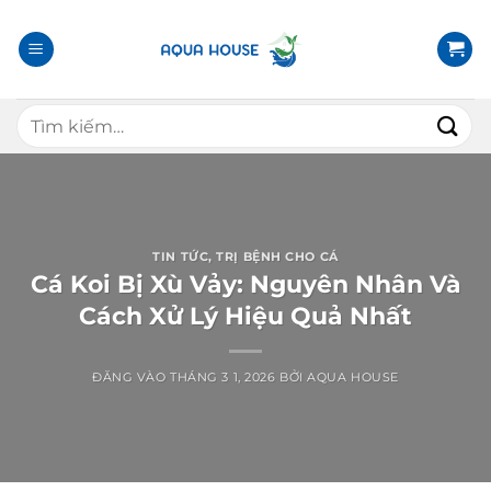
B
ỏ
q
u
T
a
ì
n
m
ộ
k
i
i
d
ế
TIN TỨC
,
TRỊ BỆNH CHO CÁ
u
m
Cá Koi Bị Xù Vảy: Nguyên Nhân Và
n
:
Cách Xử Lý Hiệu Quả Nhất
g
ĐĂNG VÀO
THÁNG 3 1, 2026
BỞI
AQUA HOUSE