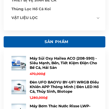
THIẾT BỊ VỆ SINH BỂ CÁ
Thùng Lọc Hồ Cá Koi
VẬT LIỆU LỌC
SẢN PHẨM
Máy Sủi Oxy Hailea ACO (208-590) -
Siêu Mạnh, Bền, Tiết Kiệm Điện Cho
Bể Cá, Hải Sản
470,000
₫
Đèn UFO BAOYU BY-UF1 WRGB Điều
Khiển APP Thông Minh | Đèn LED Hồ
Cá, Thủy Sinh, Biotope
1,280,000
₫
Máy Bơm Thác Nước Risse LWP-