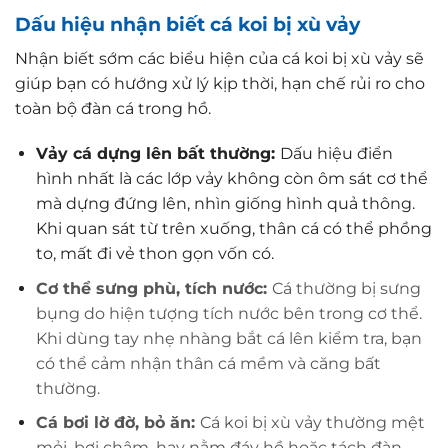
Dấu hiệu nhận biết cá koi bị xù vảy
Nhận biết sớm các biểu hiện của cá koi bị xù vảy sẽ
giúp bạn có hướng xử lý kịp thời, hạn chế rủi ro cho
toàn bộ đàn cá trong hồ.
Vảy cá dựng lên bất thường:
Dấu hiệu điển
hình nhất là các lớp vảy không còn ôm sát cơ thể
mà dựng đứng lên, nhìn giống hình quả thông.
Khi quan sát từ trên xuống, thân cá có thể phồng
to, mất đi vẻ thon gọn vốn có.
Cơ thể sưng phù, tích nước:
Cá thường bị sưng
bụng do hiện tượng tích nước bên trong cơ thể.
Khi dùng tay nhẹ nhàng bắt cá lên kiểm tra, bạn
có thể cảm nhận thân cá mềm và căng bất
thường.
Cá bơi lờ đờ, bỏ ăn:
Cá koi bị xù vảy thường mệt
mỏi, bơi chậm, hay nằm đáy hồ hoặc tách đàn.