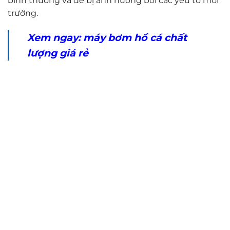
bình thường và dễ bị ảnh hưởng bởi các yếu tố môi
trường.
Xem ngay:
máy bơm hồ cá
chất
lượng giá rẻ