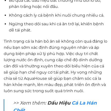
Bỏ qua các dấu hiệu bất thường như bơi lờ đờ,
phân trắng hoặc nổi đầu.
Không cách ly cá bệnh khi nuôi chung nhiều cá.
Ngừng theo dõi sau khi cá ăn trở lại, khiến bệnh
dễ tái phát.
Tình trạng cá la hán bỏ ăn sẽ không còn quá đáng lo
nếu bạn sớm xác định đúng nguyên nhân và áp
dụng biện pháp xử lý phù hợp. Việc duy trì chất
lượng nước ổn định, cung cấp chế độ dinh dưỡng
cân đối và thường xuyên theo dõi biểu hiện của cá
sẽ giúp hạn chế nguy cơ tái phát. Hy vọng những
chia sẻ từ AquaHouse sẽ giúp bạn chăm sóc cá la
hán khỏe mạnh, lên màu đẹp, phát triển ổn định và
luôn sung sức trong suốt quá trình nuôi.
>> Xem thêm:
Dấu Hiệu
Cá La Hán
Chết