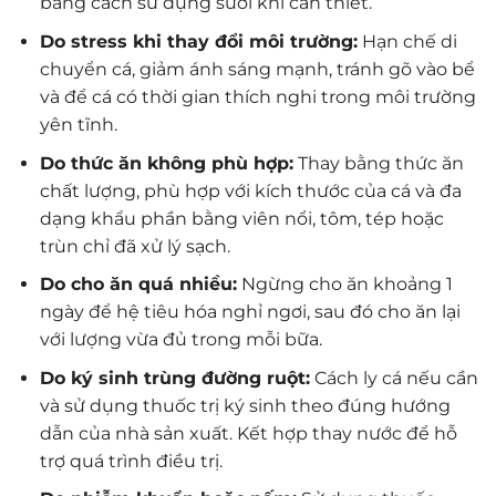
bằng cách sử dụng sưởi khi cần thiết.
Do stress khi thay đổi môi trường:
Hạn chế di
chuyển cá, giảm ánh sáng mạnh, tránh gõ vào bể
và để cá có thời gian thích nghi trong môi trường
yên tĩnh.
Do thức ăn không phù hợp:
Thay bằng thức ăn
chất lượng, phù hợp với kích thước của cá và đa
dạng khẩu phần bằng viên nổi, tôm, tép hoặc
trùn chỉ đã xử lý sạch.
Do cho ăn quá nhiều:
Ngừng cho ăn khoảng 1
ngày để hệ tiêu hóa nghỉ ngơi, sau đó cho ăn lại
với lượng vừa đủ trong mỗi bữa.
Do ký sinh trùng đường ruột:
Cách ly cá nếu cần
và sử dụng thuốc trị ký sinh theo đúng hướng
dẫn của nhà sản xuất. Kết hợp thay nước để hỗ
trợ quá trình điều trị.