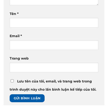
Tên
*
Email
*
Trang web
Lưu tên của tôi, email, và trang web trong
trình duyệt này cho lần bình luận kế tiếp của tôi.