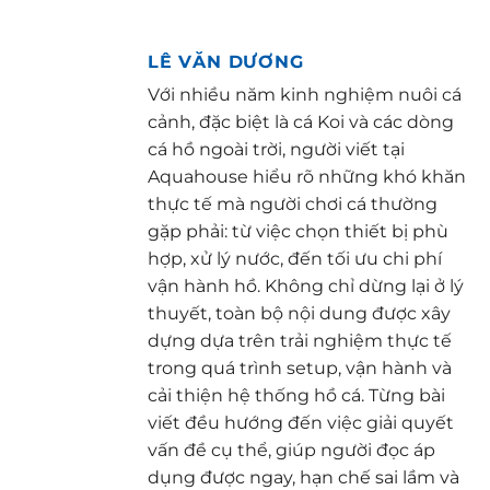
LÊ VĂN DƯƠNG
Với nhiều năm kinh nghiệm nuôi cá
cảnh, đặc biệt là cá Koi và các dòng
cá hồ ngoài trời, người viết tại
Aquahouse hiểu rõ những khó khăn
thực tế mà người chơi cá thường
gặp phải: từ việc chọn thiết bị phù
hợp, xử lý nước, đến tối ưu chi phí
vận hành hồ. Không chỉ dừng lại ở lý
thuyết, toàn bộ nội dung được xây
dựng dựa trên trải nghiệm thực tế
trong quá trình setup, vận hành và
cải thiện hệ thống hồ cá. Từng bài
viết đều hướng đến việc giải quyết
vấn đề cụ thể, giúp người đọc áp
dụng được ngay, hạn chế sai lầm và