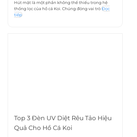
Hút mặt là một phần không thể thiếu trong hệ
thống lọc của hồ cá Koi. Chúng đóng vai trò
Đọc
tiếp
Top 3 Đèn UV Diệt Rêu Tảo Hiệu
Quả Cho Hồ Cá Koi