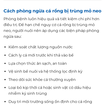
Cách phòng ngừa cá rồng bị trùng mỏ neo
Phòng bệnh luôn hiệu quả và tiết kiệm chi phí hơn
điều trị. Để hạn chế nguy cơ cá rồng bị trùng mỏ
neo, người nuôi nên áp dụng các biện pháp phòng
ngừa sau:
Kiểm soát chất lượng nguồn nước
Cách ly cá mới trước khi thả vào bể
Lựa chọn thức ăn sạch, an toàn
Vệ sinh bể nuôi và hệ thống lọc định kỳ
Theo dõi sức khỏe cá thường xuyên
Loại bỏ kịp thời cá hoặc sinh vật có dấu hiệu
nhiễm ký sinh trùng
Duy trì môi trường sống ổn định cho cá rồng