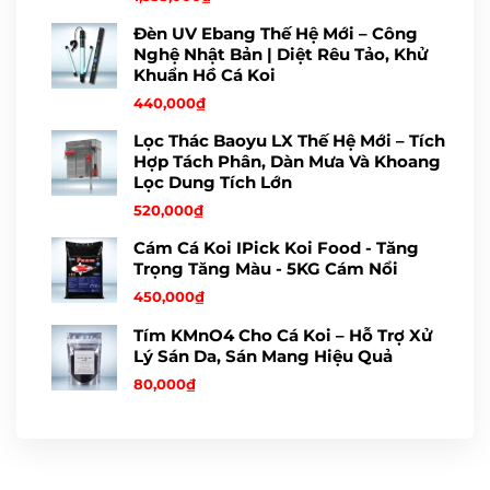
Đèn UV Ebang Thế Hệ Mới – Công
Nghệ Nhật Bản | Diệt Rêu Tảo, Khử
Khuẩn Hồ Cá Koi
440,000
₫
Lọc Thác Baoyu LX Thế Hệ Mới – Tích
Hợp Tách Phân, Dàn Mưa Và Khoang
Lọc Dung Tích Lớn
520,000
₫
Cám Cá Koi IPick Koi Food - Tăng
Trọng Tăng Màu - 5KG Cám Nổi
450,000
₫
Tím KMnO4 Cho Cá Koi – Hỗ Trợ Xử
Lý Sán Da, Sán Mang Hiệu Quả
80,000
₫