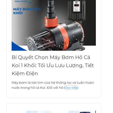
Bí Quyết Chọn Máy Bơm Hồ Cá
Koi 1 Khối: Tối Ưu Lưu Lượng, Tiết
Kiệm Điện
Máy bơm là trái tim của hệ thống lọc và tuần hoàn
nước trong hồ cá Koi. Đối với hồ
Đọc tiếp