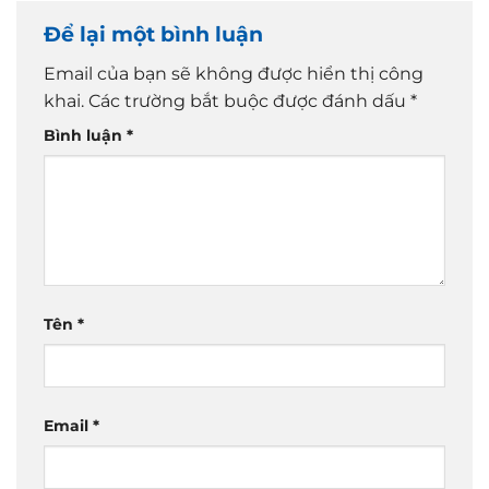
Để lại một bình luận
Email của bạn sẽ không được hiển thị công
khai.
Các trường bắt buộc được đánh dấu
*
Bình luận
*
Tên
*
Email
*