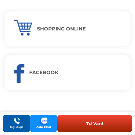
SHOPPING ONLINE
FACEBOOK
Tư Vấn!
Gọi điện
Zalo Chat
TRỤ SỞ