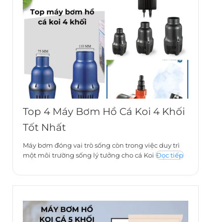
Top 4 Máy Bơm Hồ Cá Koi 4 Khối
Tốt Nhất
Máy bơm đóng vai trò sống còn trong việc duy trì
một môi trường sống lý tưởng cho cá Koi
Đọc tiếp