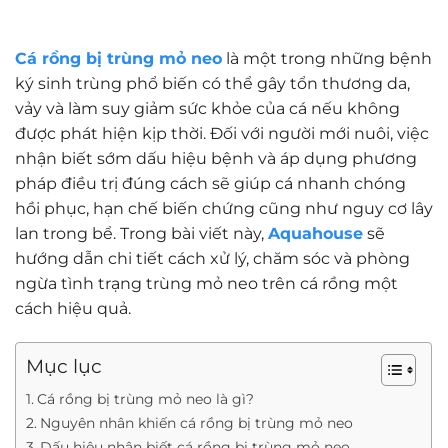
Cá rồng bị trùng mỏ neo
là một trong những bệnh
ký sinh trùng phổ biến có thể gây tổn thương da,
vảy và làm suy giảm sức khỏe của cá nếu không
được phát hiện kịp thời. Đối với người mới nuôi, việc
nhận biết sớm dấu hiệu bệnh và áp dụng phương
pháp điều trị đúng cách sẽ giúp cá nhanh chóng
hồi phục, hạn chế biến chứng cũng như nguy cơ lây
lan trong bể. Trong bài viết này,
Aquahouse
sẽ
hướng dẫn chi tiết cách xử lý, chăm sóc và phòng
ngừa tình trạng trùng mỏ neo trên cá rồng một
cách hiệu quả.
Mục lục
Cá rồng bị trùng mỏ neo là gì?
Nguyên nhân khiến cá rồng bị trùng mỏ neo
Dấu hiệu nhận biết cá rồng bị trùng mỏ neo