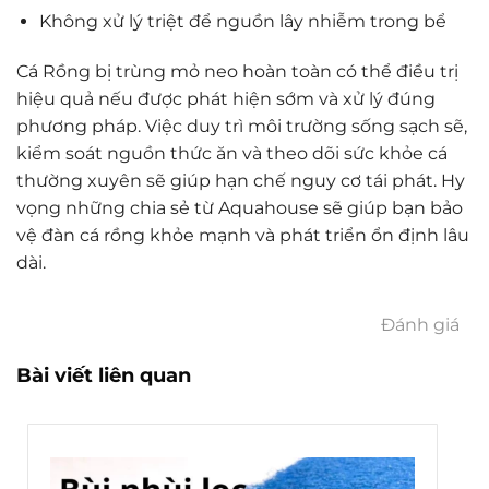
Không xử lý triệt để nguồn lây nhiễm trong bể
Cá Rồng bị trùng mỏ neo hoàn toàn có thể điều trị
hiệu quả nếu được phát hiện sớm và xử lý đúng
phương pháp. Việc duy trì môi trường sống sạch sẽ,
kiểm soát nguồn thức ăn và theo dõi sức khỏe cá
thường xuyên sẽ giúp hạn chế nguy cơ tái phát. Hy
vọng những chia sẻ từ Aquahouse sẽ giúp bạn bảo
vệ đàn cá rồng khỏe mạnh và phát triển ổn định lâu
dài.
Đánh giá
Bài viết liên quan