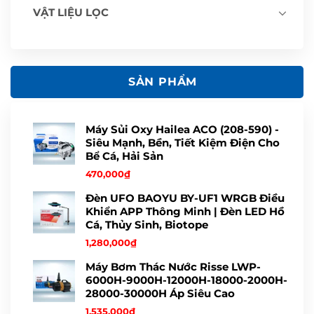
VẬT LIỆU LỌC
SẢN PHẨM
Máy Sủi Oxy Hailea ACO (208-590) -
Siêu Mạnh, Bền, Tiết Kiệm Điện Cho
Bể Cá, Hải Sản
470,000
₫
Đèn UFO BAOYU BY-UF1 WRGB Điều
Khiển APP Thông Minh | Đèn LED Hồ
Cá, Thủy Sinh, Biotope
1,280,000
₫
Máy Bơm Thác Nước Risse LWP-
6000H-9000H-12000H-18000-2000H-
28000-30000H Áp Siêu Cao
1,535,000
₫