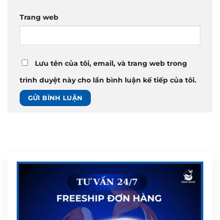
Trang web
Lưu tên của tôi, email, và trang web trong
trình duyệt này cho lần bình luận kế tiếp của tôi.