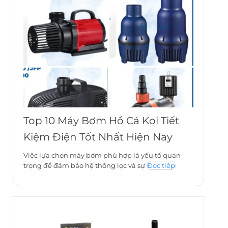
Top 10 Máy Bơm Hồ Cá Koi Tiết
Kiệm Điện Tốt Nhất Hiện Nay
Việc lựa chọn máy bơm phù hợp là yếu tố quan
trọng để đảm bảo hệ thống lọc và sự
Đọc tiếp