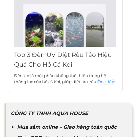
Top 3 Đèn UV Diệt Rêu Tảo Hiệu
Quả Cho Hồ Cá Koi
Đèn UV là một phần không thể thiếu trong hệ
thống lọc của hồ cá Koi, giúp diệt tảo, rêu
Đọc tiếp
CÔNG TY TNHH AQUA HOUSE
Mua sắm online – Giao hàng toàn quốc