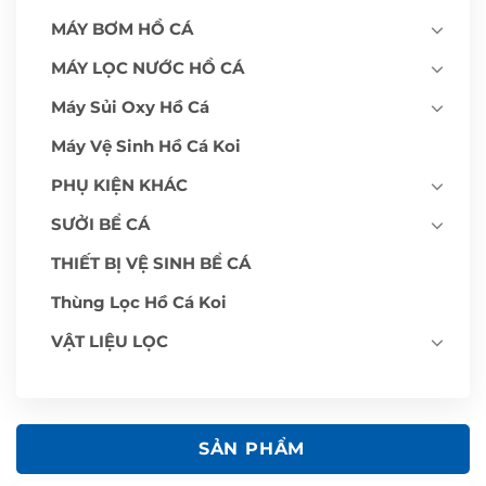
MÁY BƠM HỒ CÁ
MÁY LỌC NƯỚC HỒ CÁ
Máy Sủi Oxy Hồ Cá
Máy Vệ Sinh Hồ Cá Koi
PHỤ KIỆN KHÁC
SƯỞI BỂ CÁ
THIẾT BỊ VỆ SINH BỂ CÁ
Thùng Lọc Hồ Cá Koi
VẬT LIỆU LỌC
SẢN PHẨM