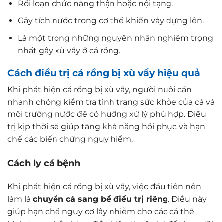
Rối loạn chức năng thận hoặc nội tạng.
Gây tích nước trong cơ thể khiến vảy dựng lên.
Là một trong những nguyên nhân nghiêm trọng
nhất gây xù vẩy ở cá rồng.
Cách điều trị cá rồng bị xù vẩy hiệu quả
Khi phát hiện cá rồng bị xù vẩy, người nuôi cần
nhanh chóng kiểm tra tình trạng sức khỏe của cá và
môi trường nước để có hướng xử lý phù hợp. Điều
trị kịp thời sẽ giúp tăng khả năng hồi phục và hạn
chế các biến chứng nguy hiểm.
Cách ly cá bệnh
Khi phát hiện cá rồng bị xù vẩy, việc đầu tiên nên
làm là
chuyển cá sang bể điều trị riêng
. Điều này
giúp hạn chế nguy cơ lây nhiễm cho các cá thể