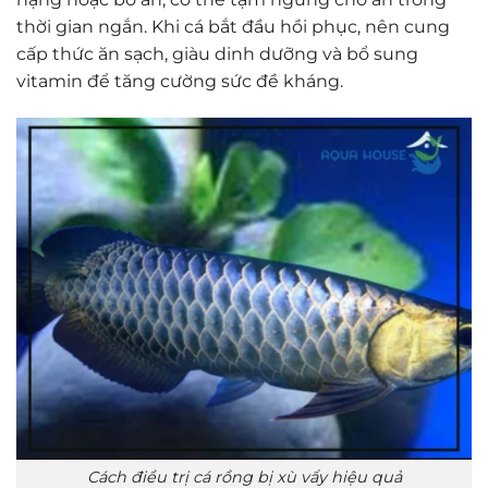
thời gian ngắn. Khi cá bắt đầu hồi phục, nên cung
cấp thức ăn sạch, giàu dinh dưỡng và bổ sung
vitamin để tăng cường sức đề kháng.
Cách điều trị cá rồng bị xù vẩy hiệu quả