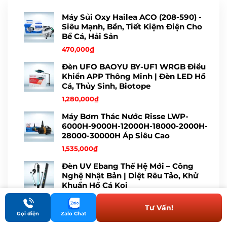
Máy Sủi Oxy Hailea ACO (208-590) -
Siêu Mạnh, Bền, Tiết Kiệm Điện Cho
Bể Cá, Hải Sản
470,000
₫
Đèn UFO BAOYU BY-UF1 WRGB Điều
Khiển APP Thông Minh | Đèn LED Hồ
Cá, Thủy Sinh, Biotope
1,280,000
₫
Máy Bơm Thác Nước Risse LWP-
6000H-9000H-12000H-18000-2000H-
28000-30000H Áp Siêu Cao
1,535,000
₫
Đèn UV Ebang Thế Hệ Mới – Công
Nghệ Nhật Bản | Diệt Rêu Tảo, Khử
Khuẩn Hồ Cá Koi
440,000
₫
Tư Vấn!
Gọi điện
Zalo Chat
Lọc Thác Baoyu LX Thế Hệ Mới – Tích
Hợp Tách Phân, Dàn Mưa Và Khoang