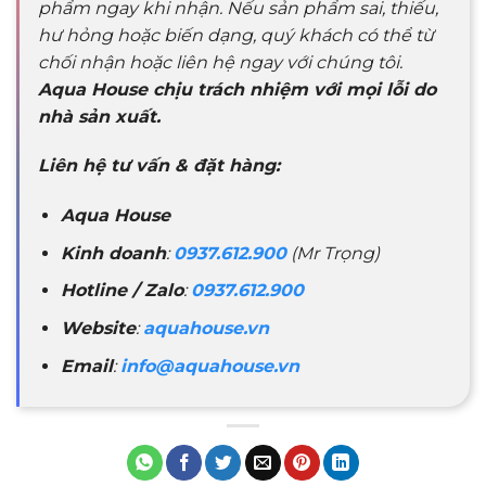
phẩm ngay khi nhận. Nếu sản phẩm sai, thiếu,
hư hỏng hoặc biến dạng, quý khách có thể từ
chối nhận hoặc liên hệ ngay với chúng tôi.
Aqua House chịu trách nhiệm với mọi lỗi do
nhà sản xuất.
Liên hệ tư vấn & đặt hàng:
Aqua House
Kinh doanh
:
0937.612.900
(Mr Trọng)
Hotline / Zalo
:
0937.612.900
Website
:
aquahouse.vn
Email
:
info@aquahouse.vn