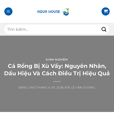
B
ỏ
q
u
T
a
ì
n
m
ộ
k
i
i
d
ế
KINH NGHIỆM
u
m
Cá Rồng Bị Xù Vẩy: Nguyên Nhân,
n
:
Dấu Hiệu Và Cách Điều Trị Hiệu Quả
g
ĐĂNG VÀO
THÁNG 6 30, 2026
BỞI
LÊ VĂN DƯƠNG