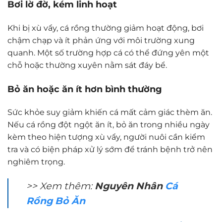
Bơi lờ đờ, kém linh hoạt
Khi bị xù vẩy, cá rồng thường giảm hoạt động, bơi
chậm chạp và ít phản ứng với môi trường xung
quanh. Một số trường hợp cá có thể đứng yên một
chỗ hoặc thường xuyên nằm sát đáy bể.
Bỏ ăn hoặc ăn ít hơn bình thường
Sức khỏe suy giảm khiến cá mất cảm giác thèm ăn.
Nếu cá rồng đột ngột ăn ít, bỏ ăn trong nhiều ngày
kèm theo hiện tượng xù vẩy, người nuôi cần kiểm
tra và có biện pháp xử lý sớm để tránh bệnh trở nên
nghiêm trọng.
>> Xem thêm:
Nguyên Nhân
Cá
Rồng Bỏ Ăn