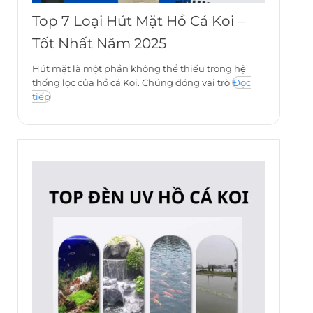
Top 7 Loại Hút Mặt Hồ Cá Koi –
Tốt Nhất Năm 2025
Hút mặt là một phần không thể thiếu trong hệ
thống lọc của hồ cá Koi. Chúng đóng vai trò
Đọc
tiếp