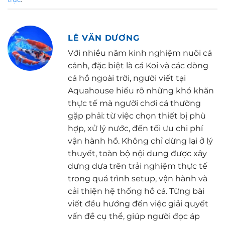
LÊ VĂN DƯƠNG
Với nhiều năm kinh nghiệm nuôi cá
cảnh, đặc biệt là cá Koi và các dòng
cá hồ ngoài trời, người viết tại
Aquahouse hiểu rõ những khó khăn
thực tế mà người chơi cá thường
gặp phải: từ việc chọn thiết bị phù
hợp, xử lý nước, đến tối ưu chi phí
vận hành hồ. Không chỉ dừng lại ở lý
thuyết, toàn bộ nội dung được xây
dựng dựa trên trải nghiệm thực tế
trong quá trình setup, vận hành và
cải thiện hệ thống hồ cá. Từng bài
viết đều hướng đến việc giải quyết
vấn đề cụ thể, giúp người đọc áp