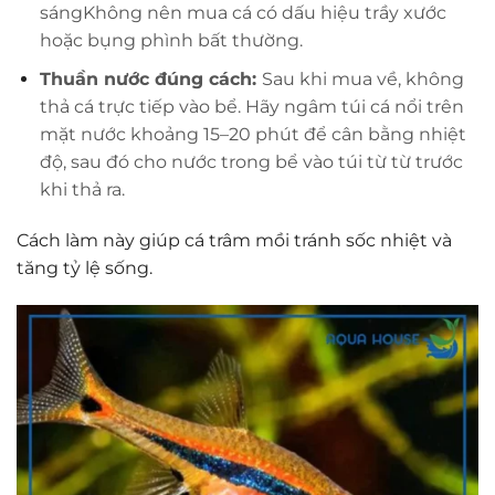
sáng
Không nên mua cá có dấu hiệu trầy xước
hoặc bụng phình bất thường.
Thuần nước đúng cách:
Sau khi mua về, không
thả cá trực tiếp vào bể. Hãy ngâm túi cá nổi trên
mặt nước khoảng 15–20 phút để cân bằng nhiệt
độ, sau đó cho nước trong bể vào túi từ từ trước
khi thả ra.
Cách làm này giúp cá trâm mồi tránh sốc nhiệt và
tăng tỷ lệ sống.