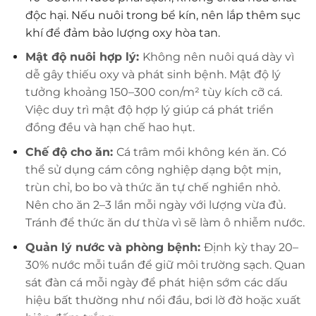
độc hại. Nếu nuôi trong bể kín, nên lắp thêm sục
khí để đảm bảo lượng oxy hòa tan.
Mật độ nuôi hợp lý:
Không nên nuôi quá dày vì
dễ gây thiếu oxy và phát sinh bệnh. Mật độ lý
tưởng khoảng 150–300 con/m² tùy kích cỡ cá.
Việc duy trì mật độ hợp lý giúp cá phát triển
đồng đều và hạn chế hao hụt.
Chế độ cho ăn:
Cá trâm mồi không kén ăn. Có
thể sử dụng c
ám công nghiệp dạng bột mịn,
t
rùn chỉ, b
o bo và t
hức ăn tự chế nghiền nhỏ.
Nên cho ăn 2–3 lần mỗi ngày với lượng vừa đủ.
Tránh để thức ăn dư thừa vì sẽ làm ô nhiễm nước.
Quản lý nước và phòng bệnh:
Định kỳ thay 20–
30% nước mỗi tuần để giữ môi trường sạch. Quan
sát đàn cá mỗi ngày để phát hiện sớm các dấu
hiệu bất thường như nổi đầu, bơi lờ đờ hoặc xuất