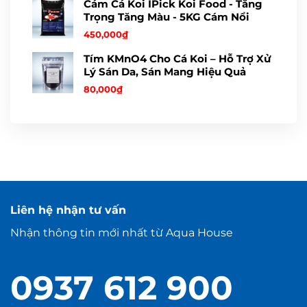
Cám Cá Koi IPick Koi Food - Tăng
Trọng Tăng Màu - 5KG Cám Nổi
450,000
₫
Tím KMnO4 Cho Cá Koi – Hỗ Trợ Xử
Lý Sán Da, Sán Mang Hiệu Quả
80,000
₫
Liên hệ nhận tư vấn
Nhận thông tin mới nhất từ Aqua House
0937 612 900