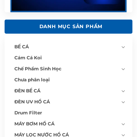
DANH MỤC SẢN PHẨM
BỂ CÁ
Cám Cá Koi
Chế Phẩm Sinh Học
Chưa phân loại
ĐÈN BỂ CÁ
ĐÈN UV HỒ CÁ
Drum Filter
MÁY BƠM HỒ CÁ
MÁY LỌC NƯỚC HỒ CÁ