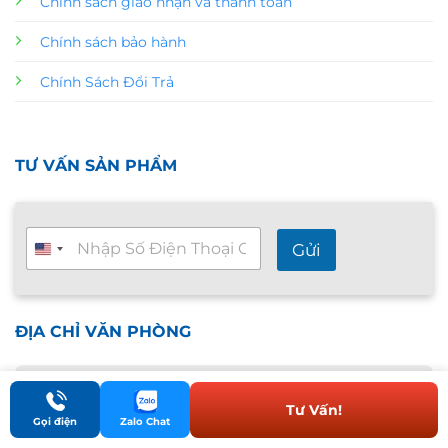
Chính sách giao nhận và thanh toán
Chính sách bảo hành
Chính Sách Đổi Trả
TƯ VẤN SẢN PHẨM
T
Gửi
ư
v
ấ
n
n
ĐỊA CHỈ VĂN PHÒNG
h
a
n
h
Tư Vấn!
Gọi điện
Zalo Chat
2
4