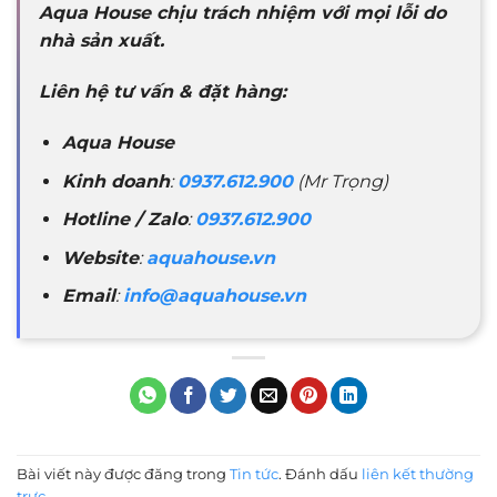
Aqua House chịu trách nhiệm với mọi lỗi do
nhà sản xuất.
Liên hệ tư vấn & đặt hàng:
Aqua House
Kinh doanh
:
0937.612.900
(Mr Trọng)
Hotline / Zalo
:
0937.612.900
Website
:
aquahouse.vn
Email
:
info@aquahouse.vn
Bài viết này được đăng trong
Tin tức
. Đánh dấu
liên kết thường
trực
.