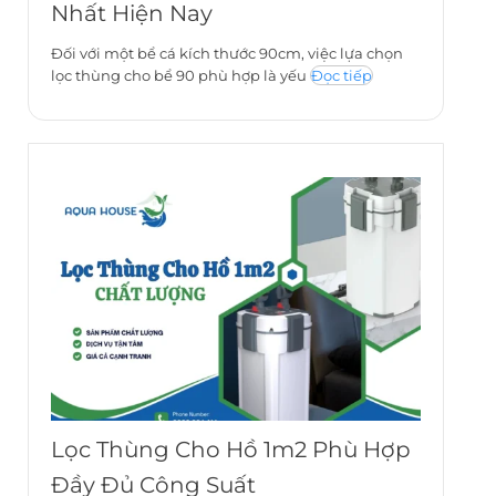
Nhất Hiện Nay
Đối với một bể cá kích thước 90cm, việc lựa chọn
lọc thùng cho bể 90 phù hợp là yếu
Đọc tiếp
Lọc Thùng Cho Hồ 1m2 Phù Hợp
Đầy Đủ Công Suất