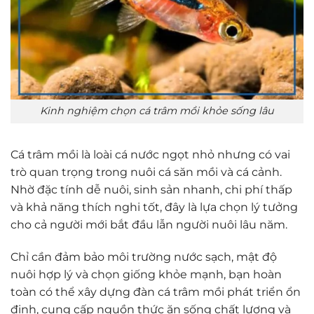
Kinh nghiệm chọn cá trâm mồi khỏe sống lâu
Cá trâm mồi là loài cá nước ngọt nhỏ nhưng có vai
trò quan trọng trong nuôi cá săn mồi và cá cảnh.
Nhờ đặc tính dễ nuôi, sinh sản nhanh, chi phí thấp
và khả năng thích nghi tốt, đây là lựa chọn lý tưởng
cho cả người mới bắt đầu lẫn người nuôi lâu năm.
Chỉ cần đảm bảo môi trường nước sạch, mật độ
nuôi hợp lý và chọn giống khỏe mạnh, bạn hoàn
toàn có thể xây dựng đàn cá trâm mồi phát triển ổn
định, cung cấp nguồn thức ăn sống chất lượng và