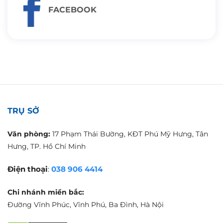
FACEBOOK
TRỤ SỞ
Văn phòng:
17 Phạm Thái Bường, KĐT Phú Mỹ Hưng, Tân
Hưng, TP. Hồ Chí Minh
Điện thoại
:
038 906 4414
Chi nhánh miền bắc:
Đường Vĩnh Phúc, Vĩnh Phú, Ba Đình, Hà Nội