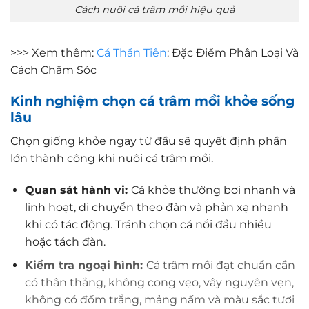
Cách nuôi cá trâm mồi hiệu quả
>>> Xem thêm:
Cá Thần Tiên
: Đặc Điểm Phân Loại Và
Cách Chăm Sóc
Kinh nghiệm chọn cá trâm mồi khỏe sống
lâu
Chọn giống khỏe ngay từ đầu sẽ quyết định phần
lớn thành công khi nuôi cá trâm mồi.
Quan sát hành vi:
Cá khỏe thường bơi nhanh và
linh hoạt, di chuyển theo đàn và phản xạ nhanh
khi có tác động. Tránh chọn cá nổi đầu nhiều
hoặc tách đàn.
Kiểm tra ngoại hình:
Cá trâm mồi đạt chuẩn cần
có t
hân thẳng, không cong vẹo, v
ây nguyên vẹn,
k
hông có đốm trắng, mảng nấm và m
àu sắc tươi