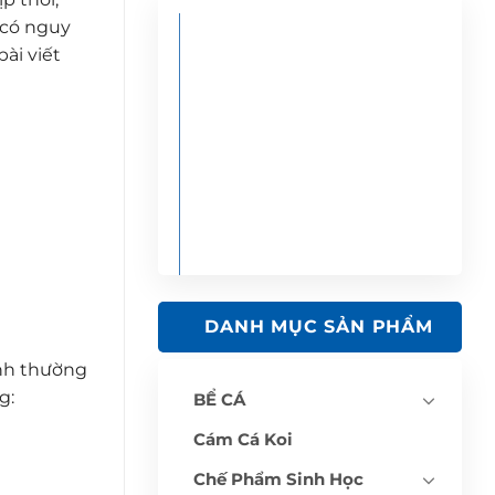
 có nguy
bài viết
DANH MỤC SẢN PHẨM
ình thường
g:
BỂ CÁ
Cám Cá Koi
Chế Phẩm Sinh Học