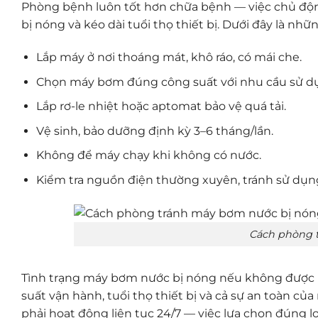
Phòng bệnh luôn tốt hơn chữa bệnh — việc chủ độn
bị nóng và kéo dài tuổi thọ thiết bị. Dưới đây là nh
Lắp máy ở nơi thoáng mát, khô ráo, có mái che.
Chọn máy bơm đúng công suất với nhu cầu sử d
Lắp rơ-le nhiệt hoặc aptomat bảo vệ quá tải.
Vệ sinh, bảo dưỡng định kỳ 3–6 tháng/lần.
Không để máy chạy khi không có nước.
Kiểm tra nguồn điện thường xuyên, tránh sử dụn
Cách phòng 
Tình trạng máy bơm nước bị nóng nếu không được ph
suất vận hành, tuổi thọ thiết bị và cả sự an toàn c
phải hoạt động liên tục 24/7 — việc lựa chọn đúng l