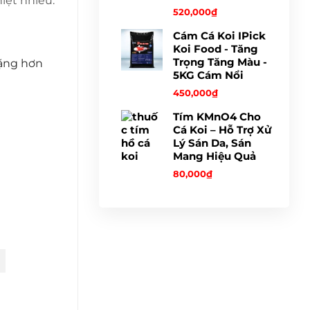
iệt nhiều.
520,000
₫
Cám Cá Koi IPick
Koi Food - Tăng
Trọng Tăng Màu -
nặng hơn
5KG Cám Nổi
450,000
₫
Tím KMnO4 Cho
Cá Koi – Hỗ Trợ Xử
Lý Sán Da, Sán
Mang Hiệu Quả
80,000
₫