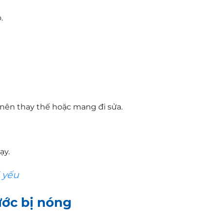
.
ì nên thay thế hoặc mang đi sửa.
ạy.
 yếu
ớc bị nóng