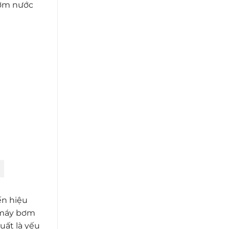
bơm nước
ến hiệu
i máy bơm
uất là yếu