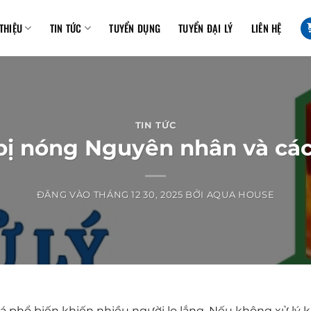
 THIỆU
TIN TỨC
TUYỂN DỤNG
TUYỂN ĐẠI LÝ
LIÊN HỆ
TIN TỨC
ị nóng Nguyên nhân và cách
ĐĂNG VÀO
THÁNG 12 30, 2025
BỞI
AQUA HOUSE
há phổ biến khiến nhiều người lo lắng. Nếu không xử lý kị