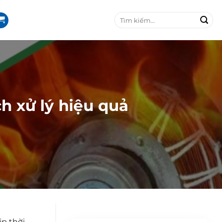
T
ì
m
k
i
ế
m
:
 xử lý hiệu quả
p thời,