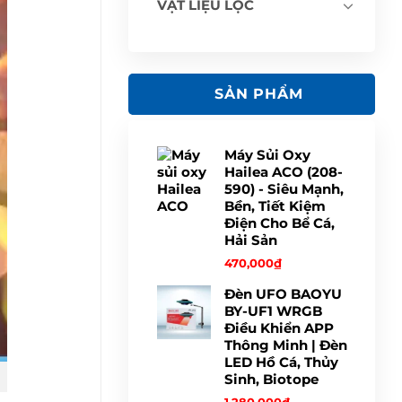
VẬT LIỆU LỌC
SẢN PHẨM
Máy Sủi Oxy
Hailea ACO (208-
590) - Siêu Mạnh,
Bền, Tiết Kiệm
Điện Cho Bể Cá,
Hải Sản
470,000
₫
Đèn UFO BAOYU
BY-UF1 WRGB
Điều Khiển APP
Thông Minh | Đèn
LED Hồ Cá, Thủy
Sinh, Biotope