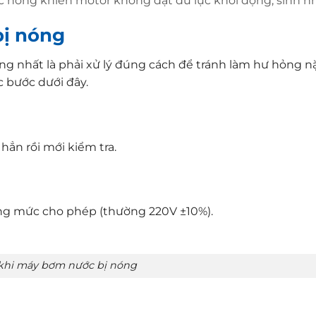
c hỏng khiến motor không đạt đủ lực khởi động, sinh nh
bị nóng
ng nhất là phải xử lý đúng cách để tránh làm hư hỏng 
c bước dưới đây.
ẳn rồi mới kiểm tra.
g mức cho phép (thường 220V ±10%).
 khi máy bơm nước bị nóng