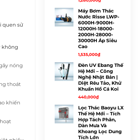
1,280,000
₫
Máy Bơm Thác
Nước Risse LWP-
6000H-9000H-
i quen sử
12000H-18000-
2000H-28000-
30000H Áp Siêu
Cao
r không
1,535,000
₫
Đèn UV Ebang Thế
 gây nóng
Hệ Mới – Công
Nghệ Nhật Bản |
Diệt Rêu Tảo, Khử
ng thoát
Khuẩn Hồ Cá Koi
440,000
₫
ao khiến
Lọc Thác Baoyu LX
Thế Hệ Mới – Tích
Hợp Tách Phân,
 hoạt
Dàn Mưa Và
Khoang Lọc Dung
Tích Lớn