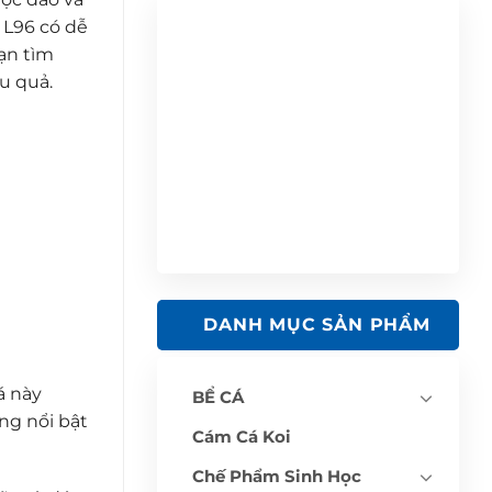
 L96 có dễ
ạn tìm
u quả.
DANH MỤC SẢN PHẨM
cá này
BỂ CÁ
ng nổi bật
Cám Cá Koi
Chế Phẩm Sinh Học