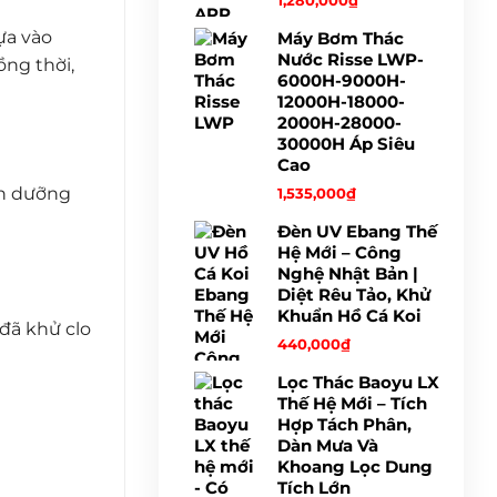
1,280,000
₫
ựa vào
Máy Bơm Thác
Nước Risse LWP-
ồng thời,
6000H-9000H-
12000H-18000-
2000H-28000-
30000H Áp Siêu
Cao
nh dưỡng
1,535,000
₫
Đèn UV Ebang Thế
Hệ Mới – Công
Nghệ Nhật Bản |
Diệt Rêu Tảo, Khử
Khuẩn Hồ Cá Koi
đã khử clo
440,000
₫
Lọc Thác Baoyu LX
Thế Hệ Mới – Tích
Hợp Tách Phân,
Dàn Mưa Và
Khoang Lọc Dung
Tích Lớn