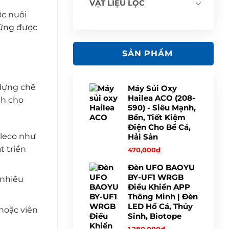
VẬT LIỆU LỌC
ợc nuôi
 ứng được
SẢN PHẨM
 dựng chế
Máy Sủi Oxy
Hailea ACO (208-
nh cho
590) - Siêu Mạnh,
Bền, Tiết Kiệm
Điện Cho Bể Cá,
Pleco như
Hải Sản
t triển
470,000
₫
Đèn UFO BAOYU
BY-UF1 WRGB
 nhiều
Điều Khiển APP
Thông Minh | Đèn
LED Hồ Cá, Thủy
hoặc viên
Sinh, Biotope