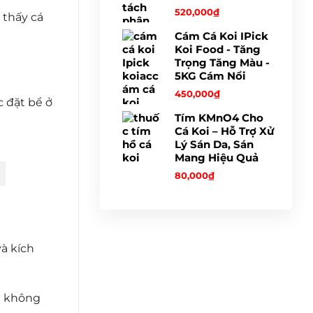
520,000
₫
 thấy cá
Cám Cá Koi IPick
Koi Food - Tăng
Trọng Tăng Màu -
5KG Cám Nổi
450,000
₫
c đặt bể ở
Tím KMnO4 Cho
Cá Koi – Hỗ Trợ Xử
Lý Sán Da, Sán
Mang Hiệu Quả
80,000
₫
và kích
ng không