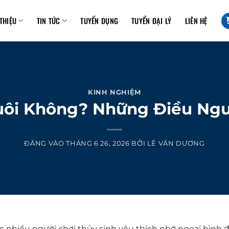
 THIỆU
TIN TỨC
TUYỂN DỤNG
TUYỂN ĐẠI LÝ
LIÊN HỆ
KINH NGHIỆM
uôi Không? Những Điều Ngườ
ĐĂNG VÀO
THÁNG 6 26, 2026
BỞI
LÊ VĂN DƯƠNG
 nhiều người chơi thủy sinh yêu thích nhờ ngoại hình 