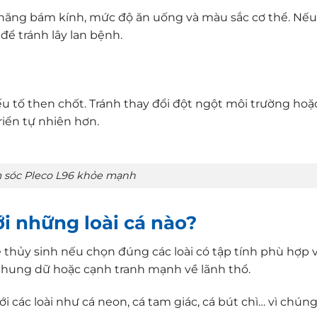
năng bám kính, mức độ ăn uống và màu sắc cơ thể. Nếu
 để tránh lây lan bệnh.
ếu tố then chốt. Tránh thay đổi đột ngột môi trường hoặ
riển tự nhiên hơn.
 sóc Pleco L96 khỏe mạnh
i những loài cá nào?
ể thủy sinh nếu chọn đúng các loài có tập tính phù hợp 
uá hung dữ hoặc cạnh tranh mạnh về lãnh thổ.
i các loài như cá neon, cá tam giác, cá bút chì… vì chú