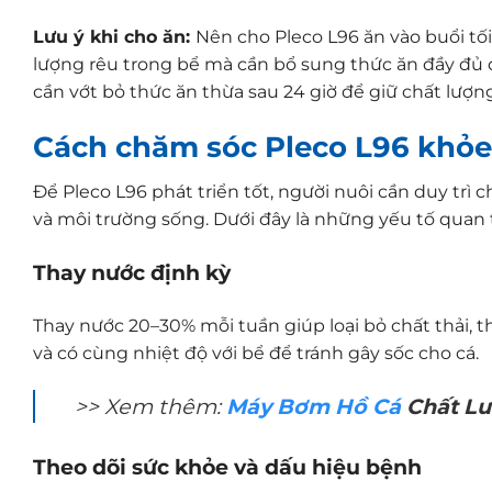
Lưu ý khi cho ăn:
Nên cho Pleco L96 ăn vào buổi tố
lượng rêu trong bể mà cần bổ sung thức ăn đầy đủ đ
cần vớt bỏ thức ăn thừa sau 24 giờ để giữ chất lượ
Cách chăm sóc Pleco L96 khỏ
Để Pleco L96 phát triển tốt, người nuôi cần duy trì
và môi trường sống. Dưới đây là những yếu tố quan
Thay nước định kỳ
Thay nước 20–30% mỗi tuần giúp loại bỏ chất thải, 
và có cùng nhiệt độ với bể để tránh gây sốc cho cá.
>> Xem thêm:
Máy Bơm Hồ Cá
Chất L
Theo dõi sức khỏe và dấu hiệu bệnh