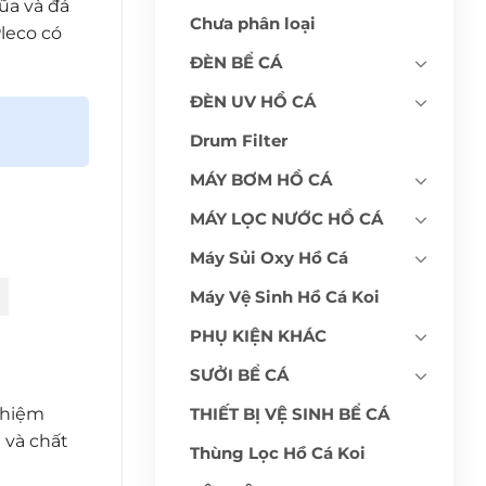
ũa và đá
Chưa phân loại
leco có
ĐÈN BỂ CÁ
ĐÈN UV HỒ CÁ
Drum Filter
MÁY BƠM HỒ CÁ
MÁY LỌC NƯỚC HỒ CÁ
Máy Sủi Oxy Hồ Cá
Máy Vệ Sinh Hồ Cá Koi
PHỤ KIỆN KHÁC
SƯỞI BỂ CÁ
ghiệm
THIẾT BỊ VỆ SINH BỂ CÁ
 và chất
Thùng Lọc Hồ Cá Koi