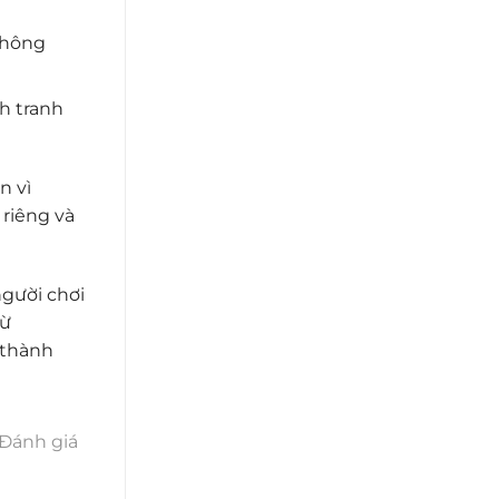
 không
h tranh
n vì
 riêng và
người chơi
từ
 thành
Đánh giá