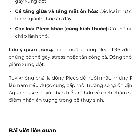
gây xung đột.
Cá tầng giữa và tầng mặt ôn hòa:
Các loài như c
tranh giành thức ăn đáy.
Các loài Pleco khác (cùng kích thước):
Có thể nu
chấp lãnh thổ.
Lưu ý quan trọng:
Tránh nuôi chung Pleco L96 với c
chúng có thể gây stress hoặc tấn công cá. Đồng thời
giảm xung đột.
Tuy không phải là dòng Pleco dễ nuôi nhất, nhưng P
lâu năm nếu được cung cấp môi trường sống ổn định
Aquahouse sẽ giúp bạn hiểu rõ hơn về cách chăm sóc
điểm nhấn ấn tượng trong bể thủy sinh.
Bài viết liên quan