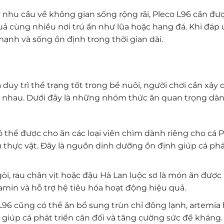
à nhu cầu về không gian sống rộng rãi, Pleco L96 cần đư
uả cùng nhiều nơi trú ẩn như lũa hoặc hang đá. Khi đáp
mạnh và sống ổn định trong thời gian dài.
duy trì thể trạng tốt trong bể nuôi, người chơi cần xây
c nhau. Dưới đây là những nhóm thức ăn quan trọng dà
ó thể được cho ăn các loại viên chìm dành riêng cho cá 
àu thực vật. Đây là nguồn dinh dưỡng ổn định giúp cá phá
ngòi, rau chân vịt hoặc đậu Hà Lan luộc sơ là món ăn được
amin và hỗ trợ hệ tiêu hóa hoạt động hiệu quả.
L96 cũng có thể ăn bổ sung trùn chỉ đông lạnh, artemia 
 giúp cá phát triển cân đối và tăng cường sức đề kháng.