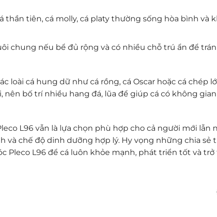
á thần tiên, cá molly, cá platy thường sống hòa bình và
ôi chung nếu bể đủ rộng và có nhiều chỗ trú ẩn để trán
ác loài cá hung dữ như cá rồng, cá Oscar hoặc cá chép lớ
, nên bố trí nhiều hang đá, lũa để giúp cá có không gian
leco L96 vẫn là lựa chọn phù hợp cho cả người mới lẫn 
 và chế độ dinh dưỡng hợp lý. Hy vọng những chia sẻ 
 Pleco L96 để cá luôn khỏe mạnh, phát triển tốt và trở