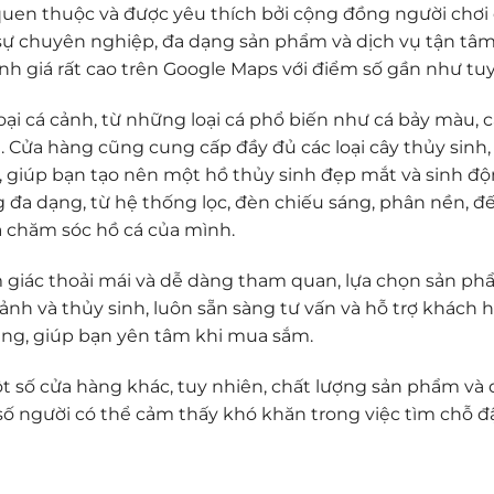
quen thuộc và được yêu thích bởi cộng đồng người chơi
 sự chuyên nghiệp, đa dạng sản phẩm và dịch vụ tận tâm.
h giá rất cao trên Google Maps với điểm số gần như tuy
oại cá cảnh, từ những loại cá phổ biến như cá bảy màu, c
 Cửa hàng cũng cung cấp đầy đủ các loại cây thủy sinh,
o, giúp bạn tạo nên một hồ thủy sinh đẹp mắt và sinh độ
 đa dạng, từ hệ thống lọc, đèn chiếu sáng, phân nền, đế
và chăm sóc hồ cá của mình.
m giác thoải mái và dễ dàng tham quan, lựa chọn sản p
 cảnh và thủy sinh, luôn sẵn sàng tư vấn và hỗ trợ khách 
àng, giúp bạn yên tâm khi mua sắm.
một số cửa hàng khác, tuy nhiên, chất lượng sản phẩm và 
số người có thể cảm thấy khó khăn trong việc tìm chỗ đậ