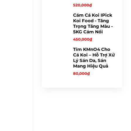
520,000
₫
Cám Cá Koi IPick
Koi Food - Tăng
Trọng Tăng Màu -
5KG Cám Nổi
450,000
₫
Tím KMnO4 Cho
Cá Koi – Hỗ Trợ Xử
Lý Sán Da, Sán
Mang Hiệu Quả
80,000
₫