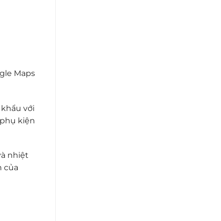
ogle Maps
 khẩu với
 phụ kiện
à nhiệt
n của