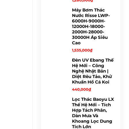
1,280,000
₫
Máy Bơm Thác
Nước Risse LWP-
6000H-9000H-
12000H-18000-
2000H-28000-
30000H Áp Siêu
Cao
1,535,000
₫
Đèn UV Ebang Thế
Hệ Mới – Công
Nghệ Nhật Bản |
Diệt Rêu Tảo, Khử
Khuẩn Hồ Cá Koi
440,000
₫
Lọc Thác Baoyu LX
Thế Hệ Mới – Tích
Hợp Tách Phân,
Dàn Mưa Và
Khoang Lọc Dung
Tích Lớn