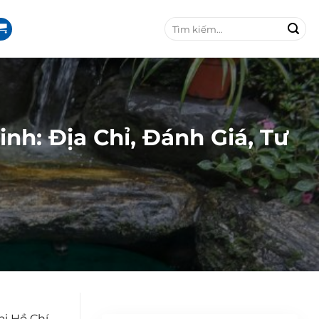
T
ì
m
k
i
ế
m
:
nh: Địa Chỉ, Đánh Giá, Tư
ại Hồ Chí