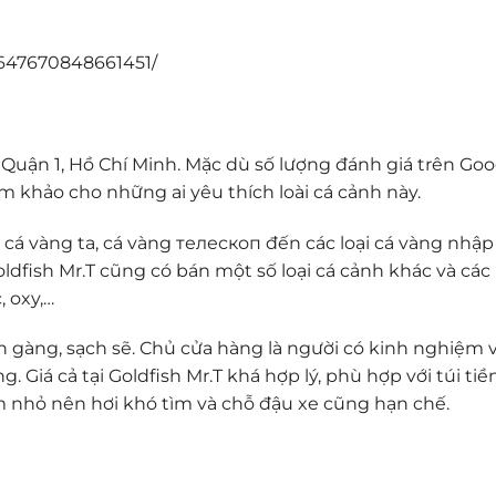
1647670848661451/
i Quận 1, Hồ Chí Minh. Mặc dù số lượng đánh giá trên Go
m khảo cho những ai yêu thích loài cá cảnh này.
 cá vàng ta, cá vàng телескоп đến các loại cá vàng nhập
ldfish Mr.T cũng có bán một số loại cá cảnh khác và các
, oxy,…
 gàng, sạch sẽ. Chủ cửa hàng là người có kinh nghiệm v
 Giá cả tại Goldfish Mr.T khá hợp lý, phù hợp với túi tiề
 nhỏ nên hơi khó tìm và chỗ đậu xe cũng hạn chế.