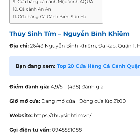
Cửa hàng cá cảnh Mộc Vinh AQUA
Cá cảnh An An
Cửa hàng Cá Cảnh Biển Sơn Hà
Thủy Sinh Tím – Nguyễn Bỉnh Khiêm
Địa chỉ:
26/43 Nguyễn Bỉnh Khiêm, Đa Kao, Quận 1, 
Bạn đang xem:
Top 20 Cửa Hàng Cá Cảnh Quận 1
Điểm đánh giá:
4,9/5 – (498) đánh giá
Giờ mở cửa:
Đang mở cửa ⋅ Đóng cửa lúc 21:00
Website:
https://thuysinhtim.vn/
Gọi điện tư vấn:
0945551088