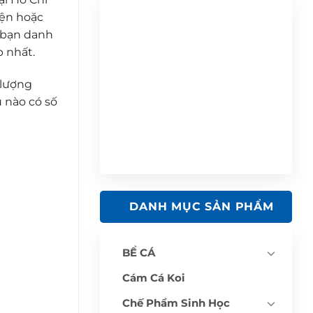
iện hoặc
 bạn danh
p nhất.
 lượng
 nào có số
DANH MỤC SẢN PHẨM
BỂ CÁ
Cám Cá Koi
Chế Phẩm Sinh Học