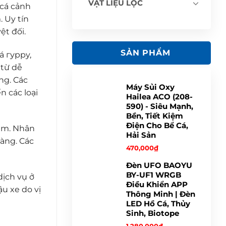
VẬT LIỆU LỌC
 cá cảnh
 Uy tín
ệt đối.
SẢN PHẨM
á гуppy,
 từ dễ
ng. Các
Máy Sủi Oxy
n các loại
Hailea ACO (208-
590) - Siêu Mạnh,
Bền, Tiết Kiệm
Điện Cho Bể Cá,
hẩm. Nhân
Hải Sản
hàng. Các
470,000
₫
Đèn UFO BAOYU
BY-UF1 WRGB
dịch vụ ở
Điều Khiển APP
u xe do vị
Thông Minh | Đèn
LED Hồ Cá, Thủy
Sinh, Biotope