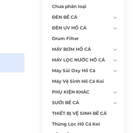
Chưa phân loại
ĐÈN BỂ CÁ
ĐÈN UV HỒ CÁ
Drum Filter
MÁY BƠM HỒ CÁ
MÁY LỌC NƯỚC HỒ CÁ
Máy Sủi Oxy Hồ Cá
Máy Vệ Sinh Hồ Cá Koi
PHỤ KIỆN KHÁC
SƯỞI BỂ CÁ
THIẾT BỊ VỆ SINH BỂ CÁ
Thùng Lọc Hồ Cá Koi