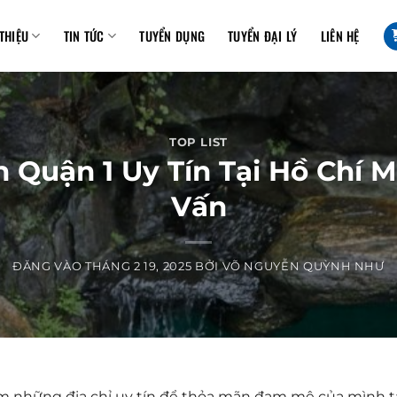
 THIỆU
TIN TỨC
TUYỂN DỤNG
TUYỂN ĐẠI LÝ
LIÊN HỆ
TOP LIST
Quận 1 Uy Tín Tại Hồ Chí Mi
Vấn
ĐĂNG VÀO
THÁNG 2 19, 2025
BỞI
VÕ NGUYỄN QUỲNH NHƯ
ếm những địa chỉ uy tín để thỏa mãn đam mê của mình t